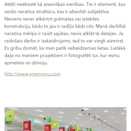
Attēli neeksistē kā atsevišķas vienības. Tie ir elementi, kas
veido naratīva struktūru, kas ir absolūti subjektīva.
Neviens nevar atkārtot grāmatas vai izstādes
konstrukciju, kādu to jau ir radījis kāds cits. Manā darbībā
naratīva mērķis ir raisīt sajūtas, nevis atklāt tā detaļas. Ja
radošais darbs ir izskaidrojams, tad to var viegli aizmirst.
Es gribu domāt, ka man patīk nebeidzamas lietas. Lielākā
daļa no maniem projektiem ir fotografēti tur, kur esmu
apmeties un dzīvoju.
http://www.agencevu.com