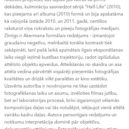
dekādes, kulmināciju sasniedzot sērijā “Half-Life” (2010),
kas pieejama arī albuma (2010) formā un bija apskatāma
kā ceļojošā izstāde 2010. un 2011. gadā, centīšos
raksturot viņa rokrakstu un pieeju fotogrāfijas medijam.
Zīmīgs ir Akermana formālais redzējums – izmantojot
graudainu negatīvu, melnbaltā tonālie kontrasti tiek
sakāpināti, tanī pašā laikā apzinātais ilgais eksponēšanas
laiks viegli iezīmē kustības trajektoriju, radot izplūdušus
attēloto objektu apveidus. Atteikšanās no skaidra un asa
attēla vedina pārvērtēt vispārēji pieņemtās fotogrāfijas
kvalitātes un drīzāk vilkt paralēles ar kino estētiku.
Uzsvērta autorība ir novērojama ne tikai uzstādot
fotografēšanas laiku un asumu, izvēloties filmas jutību,
bet arī laboratorijas procesā, brīvi izgaismojot vēlamās
kompozīcijas daļas vai tās notušējot, iekļaujot vienā attēlā
vairāku kadru daļas. Autora personīgais redzējums un
notikumu interpretācija dominē pār objektīvu,