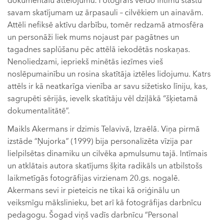
dokumentālu attēlojumu. Fotogrāfs veido intīmu stāstu
savam skatījumam uz ārpasauli – cilvēkiem un ainavām.
Attēli nefiksē aktīvu darbību, tomēr redzamā atmosfēra
un personāži liek mums nojaust par pagātnes un
tagadnes saplūšanu pēc attēlā iekodētās noskaņas.
Nenoliedzami, iepriekš minētās iezīmes vieš
noslēpumainību un rosina skatītāja iztēles lidojumu. Katrs
attēls ir kā neatkarīga vienība ar savu sižetisko līniju, kas,
sagrupēti sērijās, ievelk skatītāju vēl dziļākā “šķietamā
dokumentalitātē”.
Maikls Akermans ir dzimis Telavivā, Izraēlā. Viņa pirmā
izstāde “Ņujorka” (1999) bija personalizēta vīzija par
lielpilsētas dinamiku un cilvēka apmulsumu tajā. Intīmais
un atklātais autora skatījums šķita radikāls un atbilstošs
laikmetīgās fotogrāfijas virzienam 20.gs. nogalē.
Akermans sevi ir pieteicis ne tikai kā oriģinālu un
veiksmīgu mākslinieku, bet arī kā fotogrāfijas darbnīcu
pedagogu. Šogad viņš vadīs darbnīcu “Personal