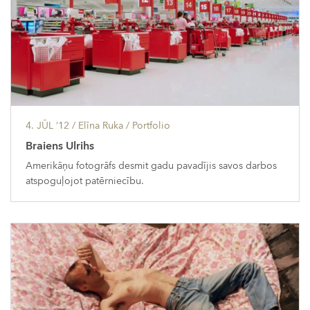
4. JŪL ’12
/ Elīna Ruka /
Portfolio
Braiens Ulrihs
Amerikāņu fotogrāfs desmit gadu pavadījis savos darbos
atspoguļojot patērniecību.