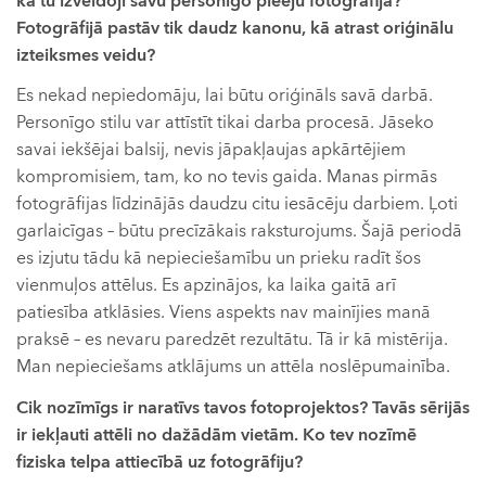
kā tu izveidoji savu personīgo pieeju fotogrāfijā?
Fotogrāfijā pastāv tik daudz kanonu, kā atrast oriģinālu
izteiksmes veidu?
Es nekad nepiedomāju, lai būtu oriģināls savā darbā.
Personīgo stilu var attīstīt tikai darba procesā. Jāseko
savai iekšējai balsij, nevis jāpakļaujas apkārtējiem
kompromisiem, tam, ko no tevis gaida. Manas pirmās
fotogrāfijas līdzinājās daudzu citu iesācēju darbiem. Ļoti
garlaicīgas – būtu precīzākais raksturojums. Šajā periodā
es izjutu tādu kā nepieciešamību un prieku radīt šos
vienmuļos attēlus. Es apzinājos, ka laika gaitā arī
patiesība atklāsies. Viens aspekts nav mainījies manā
praksē – es nevaru paredzēt rezultātu. Tā ir kā mistērija.
Man nepieciešams atklājums un attēla noslēpumainība.
Cik nozīmīgs ir naratīvs tavos fotoprojektos? Tavās sērijās
ir iekļauti attēli no dažādām vietām. Ko tev nozīmē
fiziska telpa attiecībā uz fotogrāfiju?