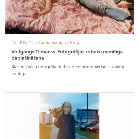
15. JŪN ’15
/ Laima Vainiņa /
Blogs
Volfgangs Tilmanss. Fotogrāfijas robežu nemitīga
paplašināšana
Slavenā vācu fotogrāfa darbi no ceturtdienas būs skatāmi
arī Rīgā.