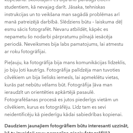
studentiem, kā nevajag darīt. Jāsaka, tehniskas
instrukcijas un to veikšana man sagādā problēmas arī
manā patreizējā darbībā. Slēdziens būtu – laiskuma dēļ
esmu sācis fotografēt. Nevaru atbildēt, kāpēc es
nepametu šo nodarbi pārpratumu pilnajā iesācēja
periodā. Neveiksmes bija labs pamatojums, lai atmestu
ar roku fotogrāfijai.
Pieļauju, ka fotogrāfija bija mans komunikācijas līdzeklis,
jo biju ļoti kautrīgs. Fotogrāfija palīdzēja man tuvoties
cilvēkiem un bija lielisks iemesls, lai apmeklētu vietas,
kurās pat nebūtu vēlams būt. Fotogrāfija ļāva man
ieraudzīt un orientēties apkārtējā pasaulē.
Fotografēšanas procesā es jutos piederīgs vietām un
cilvēkiem, kurus es fotogrāfēju. Līdz tam es sevi
neidentificēju kā piederīgu kādai sabiedrības kopienai.
Daudziem jaunajiem fotogrāfiem būtu interesanti uzzināt,