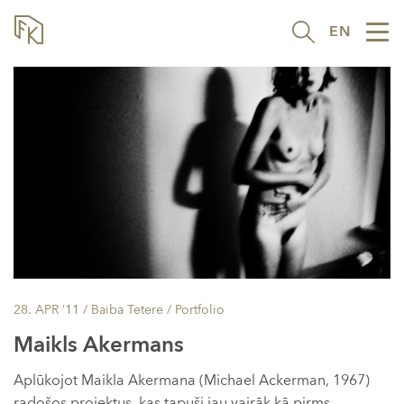
EN
Tog
nav
28. APR ’11
/ Baiba Tetere /
Portfolio
Maikls Akermans
Aplūkojot Maikla Akermana (Michael Ackerman, 1967)
radošos projektus, kas tapuši jau vairāk kā pirms