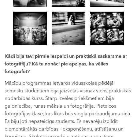
Kādi bija tavi pirmie iespaidi un praktiskā saskarsme ar
fotogrāfiju? Kā tu nonāci pie apziņas, ka vēlies
fotografēt?
Mācību programmas ietvaros vidusskolas pēdējā
semestrī studentiem bija jāizvēlas vismaz viens praktiskās
nodarbības kurss. Starp izvēles priekšmetiem bija
galdniecība, runas māksla un fotogrāfija. Pieteicos
fotogrāfijas klasē, kas likās būs viegla pārbaudījumu ziņā.
Es biju ļoti nepateicīgs students. Es nevarēju izpildīt
elementārākās darbības – eksponēšanu, attīstīšanu un
kopēšanu. Skolotājam es biju anti-paraugs citiem