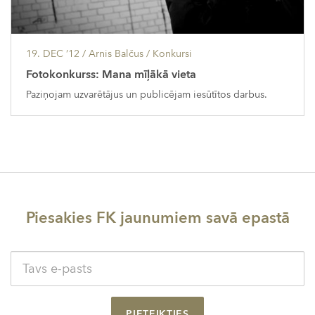
19. DEC ’12
/ Arnis Balčus /
Konkursi
Fotokonkurss: Mana mīļākā vieta
Paziņojam uzvarētājus un publicējam iesūtītos darbus.
Piesakies FK jaunumiem savā epastā
PIETEIKTIES