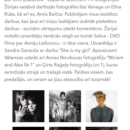
Žūrijas sastāvā darbojās fotogrāfes Ilze Vanaga un Elīna
Ruka, kā arī es, Arnis Balčus. Publicējam visus iesūtītos
darbus, kas ļaus arī mūsu lasītājiem izvērtēt pieteiktos
darbus – aicinām vērtejumu izteikt komentāros. Žūrijai
noteikt uzvarētāju nenācās viegli un tomēr balva – DVD
filma par Anniju Leibovicu – ir tikai viena. Uzvarētāja ir
Sandra Garanča ar darbu “She is my girl”. Apsveicam!
Vēlamies uzteikt arī Annas Novikovas fotogrāfiju “Miriam
and Alex Nr.1” un Ģirta Raģeļa fotogrāfiju (nr.1), kuras
ierindojās otrajā un trešajā vietā. Paldies visiem, kas
piedalījās, un ceram uz jūsu atsaucību arī turpmāk!