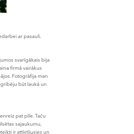
edarbei ar pasauli.
jumos svarīgākais bija
aina firmā vairākus
nājos. Fotogrāfija man
 gribēju būt laukā un
ienreiz pat pīle. Taču
ilsētas sajaukumu,
kti ir attīstījusies un