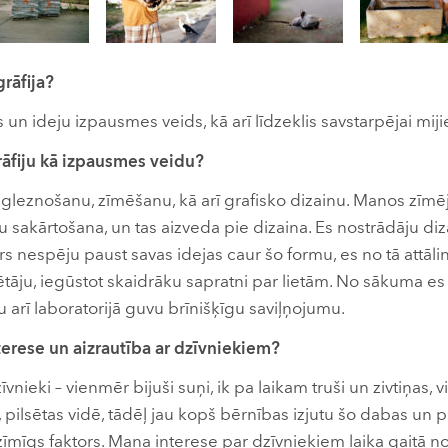
rāfija?
 un ideju izpausmes veids, kā arī līdzeklis savstarpējai miji
rāfiju kā izpausmes veidu?
gleznošanu, zīmēšanu, kā arī grafisko dizainu. Manos zīmē
 sakārtošana, un tas aizveda pie dizaina. Es nostrādāju diz
rs nespēju paust savas idejas caur šo formu, es no tā attāli
ētāju, iegūstot skaidrāku sapratni par lietām. No sākuma es
u arī laboratorijā guvu brīnišķīgu saviļņojumu.
terese un aizrautība ar dzīvniekiem?
nieki – vienmēr bijuši suņi, ik pa laikam truši un zivtiņas, v
pilsētas vidē, tādēļ jau kopš bērnības izjutu šo dabas un p
mīgs faktors. Mana interese par dzīvniekiem laika gaitā notei