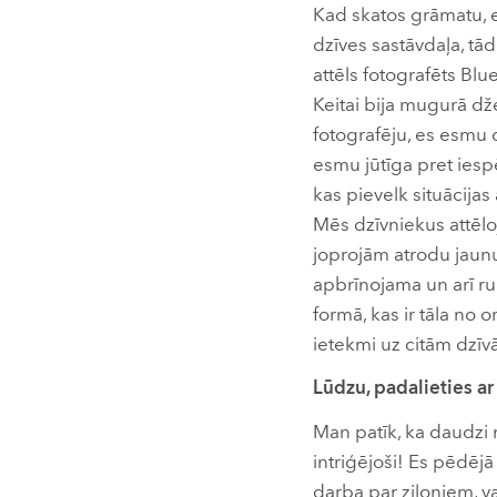
Kad skatos grāmatu, e
dzīves sastāvdaļa, tādē
attēls fotografēts Bl
Keitai bija mugurā dž
fotografēju, es esmu c
esmu jūtīga pret iesp
kas pievelk situācijas
Mēs dzīvniekus attēl
joprojām atrodu jaun
apbrīnojama un arī rup
formā, kas ir tāla no 
ietekmi uz citām dzī
Lūdzu, padalieties ar
Man patīk, ka daudzi 
intriģējoši! Es pēdējā 
darba par ziloņiem, v