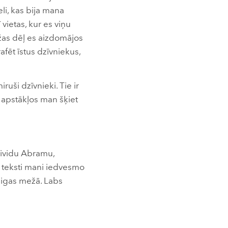
li, kas bija mana
ī vietas, kur es viņu
ežas dēļ es aizdomājos
afēt īstus dzīvniekus,
ruši dzīvnieki. Tie ir
 apstākļos man šķiet
eividu Abramu,
e teksti mani iedvesmo
taigas mežā. Labs