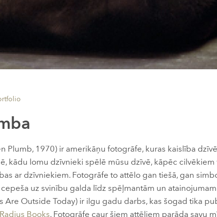
ortfolio
amba
 Plumb, 1970) ir amerikāņu fotogrāfe, kuras kaislība dzīvē 
esē, kādu lomu dzīvnieki spēlē mūsu dzīvē, kāpēc cilvēkiem
bas ar dzīvniekiem. Fotogrāfe to attēlo gan tiešā, gan simb
s cepeša uz svinību galda līdz spēļmantām un atainojumam 
ls Are Outside Today) ir ilgu gadu darbs, kas šogad tika pu
Radius Books
. Fotogrāfe caur šiem attēliem parāda savu m