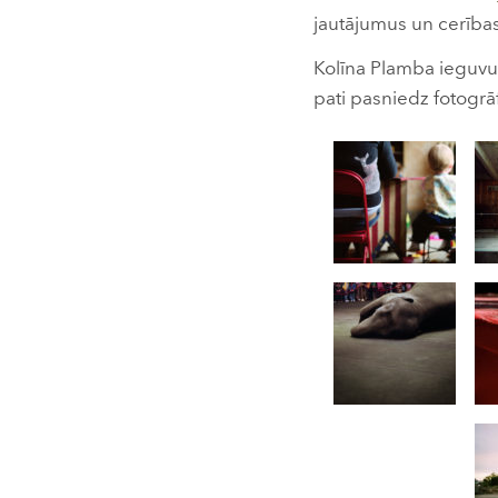
jautājumus un cerības
Kolīna Plamba ieguvus
pati pasniedz fotogrāf