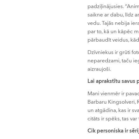
padziļinājusies. “Ani
saikne ar dabu, līdz ar 
vedu. Tajās nebija ier
par to, kā un kāpēc mu
pārbaudīt veidus, kād
Dzīvniekus ir grūti fot
neparedzami, taču ieg
aizraujoši.
Lai aprakstītu savus p
Mani vienmēr ir pavad
Barbaru Kingsolveri, 
un atgādina, kas ir sv
citāts ir spēks, tas var
Cik personiska ir sē