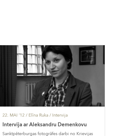
22. MAI ’12
/ Elīna Ruka /
Intervija
Intervija ar Aleksandru Demenkovu
Sanktpēterburgas fotogrāfes darbi no Krievijas