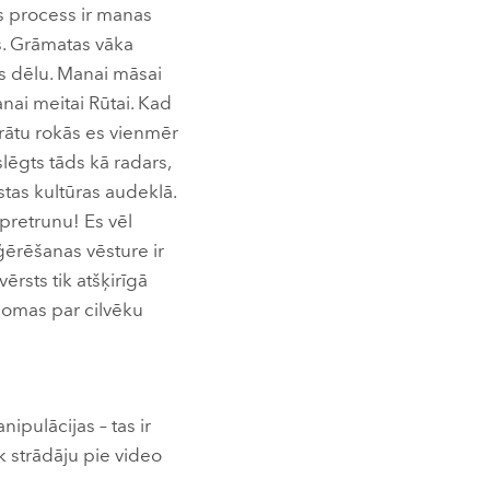
is process ir manas
ks. Grāmatas vāka
as dēlu. Manai māsai
nai meitai Rūtai. Kad
parātu rokās es vienmēr
lēgts tāds kā radars,
stas kultūras audeklā.
pretrunu! Es vēl
ērēšanas vēsture ir
ērsts tik atšķirīgā
rdomas par cilvēku
pulācijas – tas ir
ik strādāju pie video