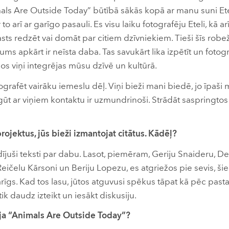
mals Are Outside Today” būtībā sākās kopā ar manu suni Ete
to arī ar garīgo pasauli. Es visu laiku fotografēju Eteli, kā ar
asts redzēt vai domāt par citiem dzīvniekiem. Tieši šīs rob
ms apkārt ir neīsta daba. Tas savukārt lika izpētīt un fotogr
os viņi integrējas mūsu dzīvē un kultūrā.
ografēt vairāku iemeslu dēļ. Viņi bieži mani biedē, jo īpaši mi
ūt ar viņiem kontaktu ir uzmundrinoši. Strādāt saspringtos
rojektus, jūs bieži izmantojat citātus. Kādēļ?
ījuši teksti par dabu. Lasot, piemēram, Geriju Snaideru, D
Reičelu Kārsoni un Beriju Lopezu, es atgriežos pie sevis, ši
arīgs. Kad tos lasu, jūtos atguvusi spēkus tāpat kā pēc pas
 tik daudz izteikt un iesākt diskusiju.
rija “Animals Are Outside Today”?