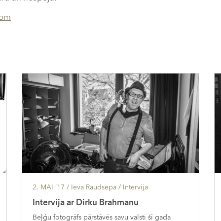
com
2. MAI ’17
/ Ieva Raudsepa /
Intervija
Intervija ar Dirku Brahmanu
Beļģu fotogrāfs pārstāvēs savu valsti šī gada