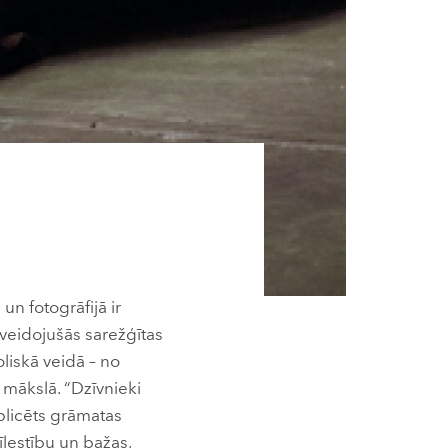
un fotogrāfijā ir
 veidojušās sarežģītas
oliskā veidā – no
mākslā. “Dzīvnieki
blicēts grāmatas
īlestību un bažas,