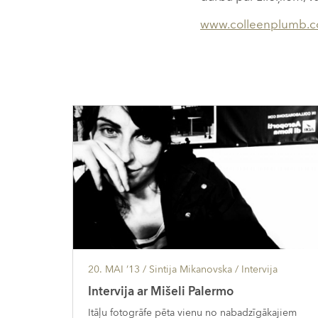
www.colleenplumb.
20. MAI ’13
/ Sintija Mikanovska /
Intervija
Intervija ar Mišeli Palermo
Itāļu fotogrāfe pēta vienu no nabadzīgākajiem