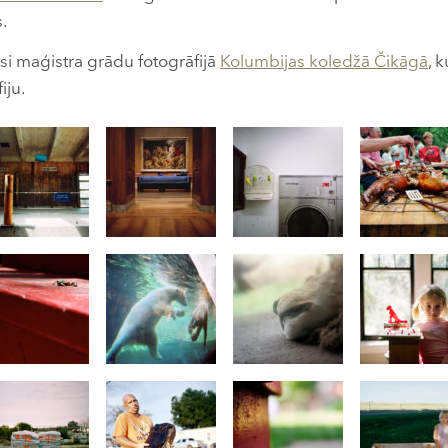
.
i maģistra grādu fotogrāfijā
Kolumbijas koledžā Čikāgā
, 
iju.