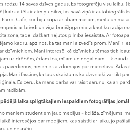
s redzu 14 savas dzīves gadus. Es fotografēju visu laiku, š
ļ katrs attēls ir atmiņu pilns, tas savā ziņā ir autobiogrāfis
ue Parrot Cafe, kur biju kopā ar abām māsām, meitu un mās
emperis ar briedi un viņa brīnišķīgā mierā kaut ko rādīja ma
itā zonā, tādēļ dažkārt nejūtos pilnībā iesaistīta. Ar fotoa
ējamo kadru, apzinos, ka tas mani aizvedīs prom. Manī ir ies
 ar dzīvniekiem. Mani interesē, kā dzīvnieku tēmas tiek ieau
ojam uz drēbēm, ēdam tos, mīlam un nogalinam. Tik daudz 
us pavedienus, nesen es aizdomājos par miecētavu. Ādas ģ
ja. Mani fascinē, kā tāds skaistums kā dzīvnieki var tikt pārv
oriģināla. Es ceru, ka mans darbs var raisīt sarunu, kā arī pā
vām radībām.
 pēdējā laika spilgtākajiem iespaidiem fotogrāfijas jomā!
no maniem studentiem jauc medijus – kolāža, zīmējums, mani
laikā interesējos par medijiem, kas saistīti ar laiku, jo pašla
aru un nespēju.