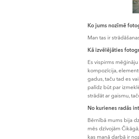
Ko jums nozīmē fotog
Man tas ir strādāšanas
Kā izvēlējāties fotog
Es vispirms mēģināju 
kompozīcija, elementu
gadus, taču tad es vai
palīdz būt par izmekl
strādāt ar gaismu, tač
No kurienes radās in
Bērnībā mums bija dzīv
mēs dzīvojām Čikāgā, 
kas manā darbā ir nozī