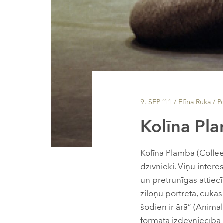
9. SEP ’11
/ Elīna Ruka /
P
Kolīna Pl
Kolīna Plamba (Colleen
dzīvnieki. Viņu inter
un pretrunīgas attiecī
ziloņu portreta, cūka
šodien ir ārā” (Anima
formātā izdevniecībā