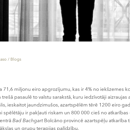
aso /
Blogs
da 71,6 miljonu eiro apgrozījumu, kas ir 4% no iekšzemes kop
 trešā pasaulē to valstu sarakstā, kuru iedzīvotāji aizraujas
 itālis, ieskaitot jaundzimušos, azartspēlēm tērē 1200 eiro ga
i spēlētāju ir pakļauti riskam un 800 000 cieš no atkarības – 
Centrā
Bad Bachgart
Bolcāno provincē azartspēļu atkarība ti
mākslas un grupu terapijas palīdzību.