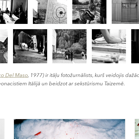
o Del Maso
, 1977) ir itāļu fotožurnālists, kurš veidojis daž
eonacistiem Itālijā un beidzot ar sekstūrismu Taizemē.