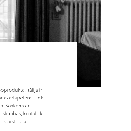
produkta. Itālija ir
 ar azartspēlēm. Tiek
dā. Saskaņā ar
slimības, ko itāliski
ek ārstēta ar