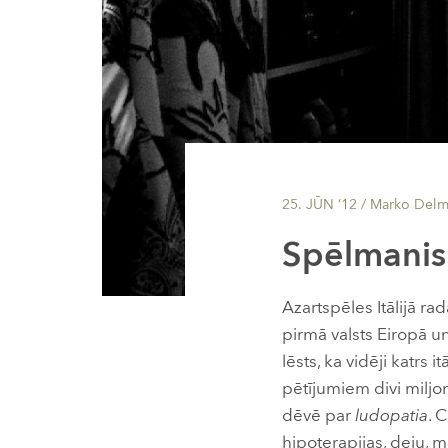
25. JŪN ’12
/ Marko Delm
Spēlmanis
Azartspēles Itālijā ra
pirmā valsts Eiropā un
lēsts, ka vidēji katrs
pētījumiem divi miljon
dēvē par
ludopatia
. 
hipoterapijas, deju, 