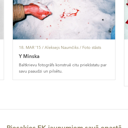
18. MAR ’15
/ Aleksejs Naumčiks /
Foto stāsts
Y Minska
Baltkrievu fotogrāfs konstruē citu priekšstatu par
savu paaudzi un pilsētu.