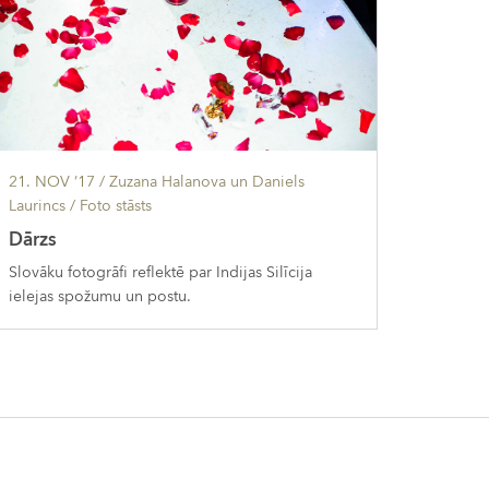
21. NOV ’17
/ Zuzana Halanova un Daniels
Laurincs /
Foto stāsts
Dārzs
Slovāku fotogrāfi reflektē par Indijas Silīcija
ielejas spožumu un postu.