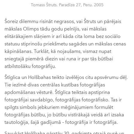
Tomass Štruts. Paradīze 27, Peru. 2005
Šoreiz dilemmu risināt negrasos, vai Štruts un pārējais
mākslas Olimps tādu godu pelnījis, vai mākslas
elitārākajiem slāņiem ir arī kāda cita loma bez sociālo
statusu stiprinošu priekšmetu sagādes un mākslas cenas
kāpināšanas. Turklāt, kā nojaušams, vismaz nupat
sniegtajā piemērā diezin vai runa ir par tās būtībai
atbilstošāku fotogrāfiju.
Štīglica un Holšbahas teikto izvēlējos citu apsvērumu dēļ.
Tie iezīmē divas centrālas kustības fotogrāfijas
apdomāšanas vēsturē. Štīglica teiktais apstiprina
fotogrāfijai savdabīgo, fotogrāfijas fotogrāfisko. Tas ir
spilgts simbols jebkuriem mēģinājumiem formulēt
fotogrāfijas būtību, jo būtību vistīrākajā veidā arī izsaka
tautoloģija, šajā gadījumā – fotogrāfija ir fotogrāfija.
Savukārt Holšbaha pārstāv 20. gadsimta otrajā pusē un