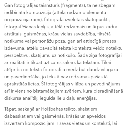
Gan fotogrāfijas taisnstūris (fragments), tā neizbēgami
iedibinātā kompozīcija (attēlā redzamo elementu
organizācija rāmī), fotogrāfa izvēlētais skatupunkts,
fotografēšanas leņķis, attēlā redzamais un ārpus kadra
atstātais, gaismēnas, krāsu vielas savdabība, fiksētā
notikuma vai personāžu poza, gan arī attiecīgā preses
izdevuma, attēlu pavadītā teksta konteksts veido noteiktu
perspektīvu, skatījumu uz notikušo. Šādā ziņā fotogrāfijai
ar realitāti ir tikpat uzticams sakars kā tekstam. Tikai
atšķirībā no teksta fotogrāfija mēdz būt daudz viltīgāka
un pavedinošāka, jo tekstā nav redzamas pašas tā
aprakstītās lietas. Šī fotogrāfijas viltība un pavedinājums
arī ir viens no bīstamākajiem zvēriem, kura pieradināšanā
diskursa analītiķi iegulda lielu daļu enerģijas.
Tāpat, saskaņā ar Holšbahas teikto, skaistiem
dabasskatiem vai gaismēnās, krāsās un apveidos
izsvērtām kompozīcijām ir savas vietas un konteksti, lai