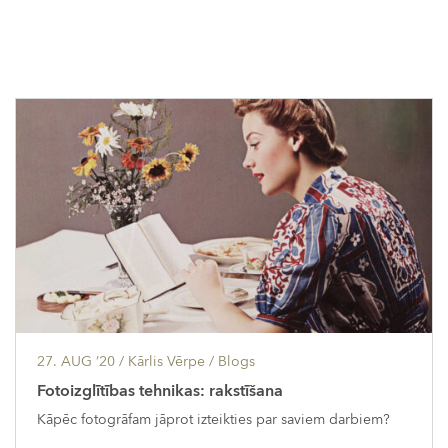
27. AUG ’20
/ Kārlis Vērpe /
Blogs
Fotoizglītības tehnikas: rakstīšana
Kāpēc fotogrāfam jāprot izteikties par saviem darbiem?