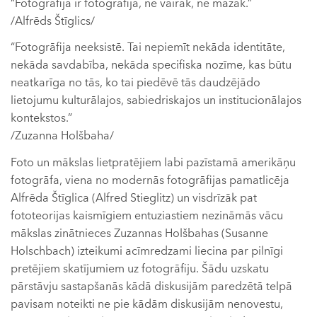
“Fotogrāfija ir fotogrāfija, ne vairāk, ne mazāk.”
/Alfrēds Štīglics/
“Fotogrāfija neeksistē. Tai nepiemīt nekāda identitāte,
nekāda savdabība, nekāda specifiska nozīme, kas būtu
neatkarīga no tās, ko tai piedēvē tās daudzējādo
lietojumu kulturālajos, sabiedriskajos un institucionālajos
kontekstos.”
/Zuzanna Holšbaha/
Foto un mākslas lietpratējiem labi pazīstamā amerikāņu
fotogrāfa, viena no modernās fotogrāfijas pamatlicēja
Alfrēda Štīglica (Alfred Stieglitz) un visdrīzāk pat
fototeorijas kaismīgiem entuziastiem nezināmās vācu
mākslas zinātnieces Zuzannas Holšbahas (Susanne
Holschbach) izteikumi acīmredzami liecina par pilnīgi
pretējiem skatījumiem uz fotogrāfiju. Šādu uzskatu
pārstāvju sastapšanās kādā diskusijām paredzētā telpā
pavisam noteikti ne pie kādām diskusijām nenovestu,