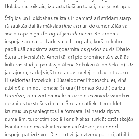
Holšbahas teiktais, izprasts tieši un taisni, mērķī netrāpa.
Štīglica un Holšbahas teiktais ir pamatā arī strīdam starp
tā sauktās daiļās mākslas (
fine art
) un dokumentālās vai
sociāli apzinīgās fotogrāfijas
adeptiem
. Reiz radās
iespēja sarunai ar kādu vācu fotogrāfu, kurš izglītību
pagājušā gadsimta astoņdesmitajos gados guvis Ohaio
Štata Universitātē, Amerikā, arī pie prominentā vizuālās
kultūras studiju pārstāvja Alena Sekulas (Allan Sekula). Uz
jautājumu, kādēļ viņš toreiz nav izvēlējies daudz tuvāko
Diseldorfas fotoskolu (Düsseldorfer Photoschule), viņš
atbildēja, minot Tomasa Štruta (Thomas Struth) darbu
Paradīze
, kura vērtība mākslas izsolēs sasniedz vairākus
desmitus tūkstošus dolāru. Štrutam atliekot nobildēt
krūmus un pasniegt tos lielformātā, lai nauda ripotu
aumaļām, turpretim sociāli analītiskas, turklāt estētiskajās
kvalitātēs ne mazāk interesantas fotosērijas nedod
iespēju pat izdzīvot. Respektīvi, ja uztvēru pareizi, atbilde