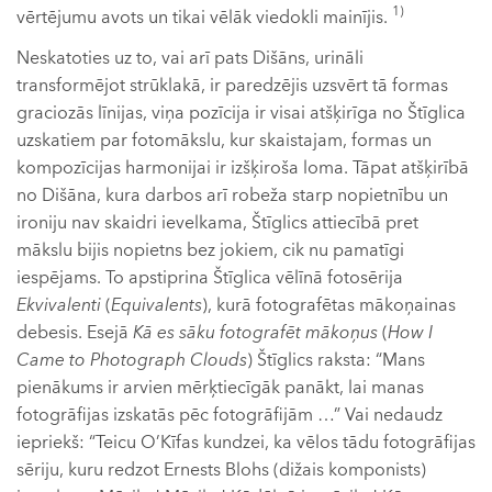
1)
vērtējumu avots un tikai vēlāk viedokli mainījis.
Neskatoties uz to, vai arī pats Dišāns, urināli
transformējot strūklakā, ir paredzējis uzsvērt tā formas
graciozās līnijas, viņa pozīcija ir visai atšķirīga no Štīglica
uzskatiem par fotomākslu, kur skaistajam, formas un
kompozīcijas harmonijai ir izšķiroša loma. Tāpat atšķirībā
no Dišāna, kura darbos arī robeža starp nopietnību un
ironiju nav skaidri ievelkama, Štīglics attiecībā pret
mākslu bijis nopietns bez jokiem, cik nu pamatīgi
iespējams. To apstiprina Štīglica vēlīnā fotosērija
Ekvivalenti
(
Equivalents
), kurā fotografētas mākoņainas
debesis. Esejā
Kā es sāku fotografēt mākoņus
(
How I
Came to Photograph Clouds
) Štīglics raksta: “Mans
pienākums ir arvien mērķtiecīgāk panākt, lai manas
fotogrāfijas izskatās pēc fotogrāfijām …” Vai nedaudz
iepriekš: “Teicu O’Kīfas kundzei, ka vēlos tādu fotogrāfijas
sēriju, kuru redzot Ernests Blohs (dižais komponists)