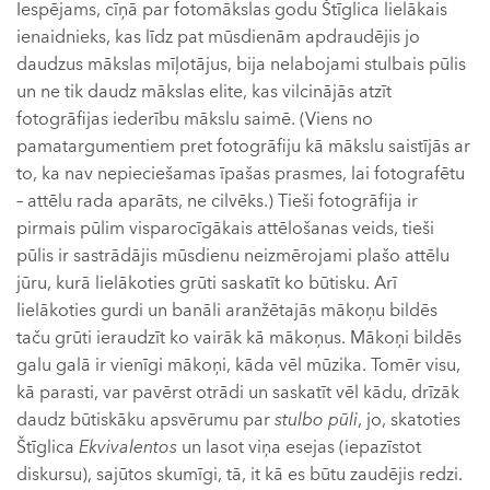
Iespējams, cīņā par fotomākslas godu Štīglica lielākais
ienaidnieks, kas līdz pat mūsdienām apdraudējis jo
daudzus mākslas mīļotājus, bija nelabojami stulbais pūlis
un ne tik daudz mākslas elite, kas vilcinājās atzīt
fotogrāfijas iederību mākslu saimē. (Viens no
pamatargumentiem pret fotogrāfiju kā mākslu saistījās ar
to, ka nav nepieciešamas īpašas prasmes, lai fotografētu
– attēlu rada aparāts, ne cilvēks.) Tieši fotogrāfija ir
pirmais pūlim visparocīgākais attēlošanas veids, tieši
pūlis ir sastrādājis mūsdienu neizmērojami plašo attēlu
jūru, kurā lielākoties grūti saskatīt ko būtisku. Arī
lielākoties gurdi un banāli aranžētajās mākoņu bildēs
taču grūti ieraudzīt ko vairāk kā mākoņus. Mākoņi bildēs
galu galā ir vienīgi mākoņi, kāda vēl mūzika. Tomēr visu,
kā parasti, var pavērst otrādi un saskatīt vēl kādu, drīzāk
daudz būtiskāku apsvērumu par
stulbo pūli
, jo, skatoties
Štīglica
Ekvivalentos
un lasot viņa esejas (iepazīstot
diskursu), sajūtos skumīgi, tā, it kā es būtu zaudējis redzi.