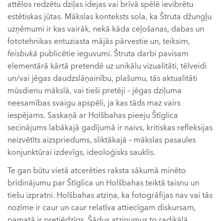
attēlos redzētu dziļas idejas vai brīvā spēlē ievibrētu
estētiskas jūtas. Mākslas konteksts sola, ka Štruta džungļu
uzņēmumi ir kas vairāk, nekā kāda ceļošanas, dabas un
fototehnikas entuziasta mājās pārvestie un, teiksim,
feisbukā
publicētie ieguvumi. Štruta darbi pavisam
elementārā kārtā pretendē uz unikālu vizualitāti, tēlveidi
un/vai jēgas daudzslāņainību, plašumu, tās aktualitāti
mūsdienu mākslā, vai tieši pretēji – jēgas dziļuma
neesamības svaigu apspēli, ja kas tāds maz vairs
iespējams. Saskaņā ar Holšbahas pieeju Štīglica
secinājums labākajā gadījumā ir naivs, kritiskas refleksijas
neizvētīts aizspriedums, sliktākajā – mākslas pasaules
konjunktūrai izdevīgs, ideoloģisks sauklis.
Te gan būtu vietā atcerēties raksta sākumā minēto
brīdinājumu par Štīglica un Holšbahas teiktā taisnu un
tiešu izpratni. Holšbahas atziņa, ka fotogrāfijas nav vai tās
nozīme ir caur un caur relatīva attiecīgam diskursam,
pamatā ir pretjēdzīgs. Šādus atzinumus to radikālā