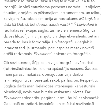
izsauktos: Mūzika! Mūzika! Kādēļ tā ir mūzika! Kā tu to
izdarīji? Un viņš entuziasma pārņemts norādītu uz vijolēm,
flautām, obojām un pūšamajiem instrumentiem, un teiktu,
ka viņam jāuzraksta simfonija ar nosaukumu
Mākoņi
. Ne
2)
tāda kā Debisī, bet
daudz, daudz vairāk
.”
Ekvivaleni
ir
radikālas refleksijas auglis, tas ne vien iemieso Štīglica
dzīves filozofiju, ir viņa izjūtu un ideju ekvivalents, bet arī
parāda to, kas ir fotogrāfija. Un fotogrāfiju vieglāk ir
ieraudzīt tad, ja uzmanību pēc iespējas mazāk novērš
attēlā redzamais.
Ekvivalenti
ir abstrakta fotogrāfija.
Cik sevi atceros, Štīglica un viņa fotogrāfiju vēsturiski
(foto)māksliniecisko lielumu apšaubījis neesmu. Šaubas
mani parasti mākušas, domājot par viņa darbu
laikmetīgumu vai, pareizāk sakot, pārlaicību. Respektīvi,
Štīglica darbi mani lielākoties interesējuši kā vēsturiski
pieminekļi, nevis man būtisku atskārsmju vietas. Par
Ekvivalentu
piederību pagātnei esmu šaubījies vismazāk.
Galu galā grandiozi, iespaidīgi un estētiski saviļņojoši