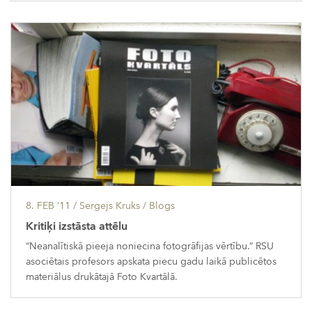
8. FEB ’11
/ Sergejs Kruks /
Blogs
Kritiķi izstāsta attēlu
“Neanalītiskā pieeja noniecina fotogrāfijas vērtību.” RSU
asociētais profesors apskata piecu gadu laikā publicētos
materiālus drukātajā Foto Kvartālā.