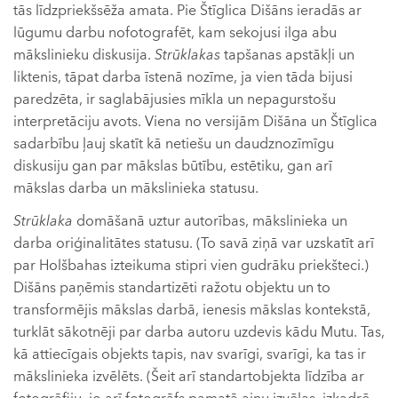
tās līdzpriekšsēža amata. Pie Štīglica Dišāns ieradās ar
lūgumu darbu nofotografēt, kam sekojusi ilga abu
mākslinieku diskusija.
Strūklakas
tapšanas apstākļi un
liktenis, tāpat darba īstenā nozīme, ja vien tāda bijusi
paredzēta, ir saglabājusies mīkla un nepagurstošu
interpretāciju avots. Viena no versijām Dišāna un Štīglica
sadarbību ļauj skatīt kā netiešu un daudznozīmīgu
diskusiju gan par mākslas būtību, estētiku, gan arī
mākslas darba un mākslinieka statusu.
Strūklaka
domāšanā uztur autorības, mākslinieka un
darba oriģinalitātes statusu. (To savā ziņā var uzskatīt arī
par Holšbahas izteikuma stipri vien gudrāku priekšteci.)
Dišāns paņēmis standartizēti ražotu objektu un to
transformējis mākslas darbā, ienesis mākslas kontekstā,
turklāt sākotnēji par darba autoru uzdevis kādu Mutu. Tas,
kā attiecīgais objekts tapis, nav svarīgi, svarīgi, ka tas ir
mākslinieka izvēlēts. (Šeit arī standartobjekta līdzība ar