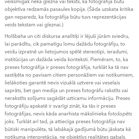
veiksmīgāk nekā glezna vai teksts, ka fotogrāfija būtu
objektīva redzamās pasaules kopija. (Šāda uzskata kritika
gan neparedz, ka fotogrāfija būtu tuvs reprezentācijas
veids tekstam vai gleznai.)
Holšbaha un citi diskursa analītiķi ir lējuši jūrām sviedru,
lai parādītu, cik pamatīgu lomu dažādu fotogrāfiju, to
veidu izpratnē un lietojumos spēlē stereotipi, ieradumi,
institūcijas un dažāda veida konteksti. Piemēram, to, ka
preses fotogrāfija ir preses fotogrāfija, turklāt ka tā nav
sastiķēta no pavisam citiem personāžiem vai notikumiem,
lielākoties garantē nevis vizuālā uztvere vai veselais
saprāts, bet gan medija un preses fotogrāfu rakstīts vai
nerakstīts solījums sagādāt uzticamu informāciju. Preses
fotogrāfiju apskatē ir svarīgi zināt, ka tās ir preses
fotogrāfijas, nevis kāda anarhista mākslinieka
fotošopēts
joks. Turklāt arī tad, ja attiecīga preses fotogrāfija nav
būtiski manipulēta, tā labākajā gadījumā būtu jāskata kā
notikuma interpretācija, ne objektīvs realitātes gabals.