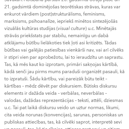
21. gadsimtā dominējošas teorētiskas strāvas, kuras var
enkurot vārdiem (post)strukturālisms, feminisms,
marksisms, psihoanalīze, iepriekš minētos sintezējošās
vizuālās kultūras studijas (
visual culture
) u.c. Minētajās
strāvās priekšstats par stabilu, nemainīgu un dabā
atklājamu būtību lielākoties tiek ļoti asi kritizēts. Tādas
būtības vai galējās patiesības vienkārši nav, vai arī cilvēks
ir stipri vien par aprobežotu, lai to ieraudzītu un saprastu.
Tas, kā mēs kaut ko izprotam, primāri sakņojas kārtībā,
kādā senči jau pirms mums paraduši organizēt pasauli, kā
to izpratuši. Šādu kārtību, vai pareizāk būtu teikt –
kārtības – mēdz dēvēt par diskursiem. Būtisks diskursu
elements ir dažāda veida – verbālas, neverbālas –
valodas, dažādas reprezentācijas – teksti, attēli, dziesmas
u.c. Tai pat laikā diskursu veido un uztur normas, likumi,
cita veida norunas (konvencijas), sarunas, personiskas un
publiskas attiecības, tas, kā cilvēki saprot, interpretē sevi