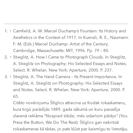
1.
↑
Camfield, A. W. Marcel Duchamp’s Fountain: Its History and
Aesthetics in the Context of 1917. In Kuenzli, R. E., Naumann
F. M. (Eds.) Marcel Duchamp: Artist of the Century.
Cambridge, Massachusetts: MIT, 1996. Pp. 79 – 80.
2.
↑
Stieglitz, A. How I Came to Photograph Clouds. In Stieglitz,
A. Stieglitz on Photography: His Selected Essays and Notes.
Select. R. Whelan. New York: Aperture, 2000. P. 237.
3.
↑
Stieglitz, A. The Hand Camera – Its Present Importance. In
Stieglitz, A. Stieglitz on Photography: His Selected Essays
and Notes. Select. R. Whelan. New York: Aperture, 2000. P.
65.
Citēto novērojumu Štīglics attiecina uz Kodak rokaskameru,
kura tirgū parādījās 1889. gada sākumā un kuru pavadīja
slavenā reklāma “Nospied slēdzi, mēs izdarīsim pārējo” (You
Press the Button, We Do The Rest). Štīglics gan nekritizē
rokaskameras kā tādas, jo pats kļūst par kaismīgu to lietotāju.