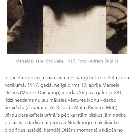
Marsels Dišāns. Strūklaka. 1917. Foto - Alfrēds Štīglics
Ieskicētā opozīcija savā ziņā meistarīgi tiek izspēlēta kādā
notikumā. 1917. gadā, neilgi pirms 19. aprīļa Marsels
Dišāns (Marcel Duchamp) ieradās Štīglica galerijā 291,
līdzi nesdams nu jau mākslas vēstures ikonu – darbu
Strūklaka
(
Fountain
). Ar Ričarda Muta (Richard Mutt)
vārdu parakstītais
urinālis
pēc karstām diskusijām netika
pielaists izstādīšanai pirmajā Neatkarīgo mākslinieku
biedrības izstādē, kamdēļ Dišāns momentā atkāpās no