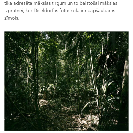
tika adresēta mākslas tirgum un to balstošai mākslas
izpratnei, kur Diseldorfas fotoskola ir neapšaubāms
zīmols.