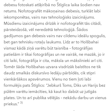
debesu fotoskati atšķirībā no Štīglica laika šodien nav
retums. Nofotografēt mākoņainas debesis, turklāt labi
iekomponētas, vairs nav tehnoloģisks izaicinājums.
Mūsdienu izaicinājums drīzāk ir nofotografēt tās citādi,
pārsteidzošā, vēl neredzētā tehnoloģijā. Šādos
gadījumos gan debesis vairs nav cildenu ideālu spogulis,
bet gan tehnisku rotaļu laukums. Līdz ar to Holšbahai
vismaz kādā ziņā varētu būt taisnība – fotogrāfijas
patiešām ir tikai fotogrāfijas un ne vairāk, ne mazāk, jo ir
citi laiki, fotogrāfija ir cita, māksla un mākslinieki arī citi.
Tomēr šāda Holšbahas uzvara visdrīzāk balstītos ne tik
daudz smalkās diskursīvo ledāju pārbīdēs, cik stipri
vienkāršākos apsvērumos. Vienu no tiem ļoti labi
formulējis pats Štīglics: “Jebkurš Toms, Diks un Harijs bez
pūlēm varētu iemācīties, kā kaut ko dabūt uz jutīgās
plates. Un to arī publika vēlējās – nekādu darbu un vienus
3)
priekus.”