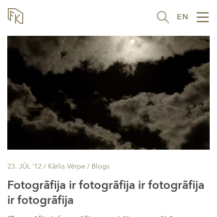
EN
Tog
nav
23. JŪL ’12
/ Kārlis Vērpe /
Blogs
Fotogrāfija ir fotogrāfija ir fotogrāfija
ir fotogrāfija