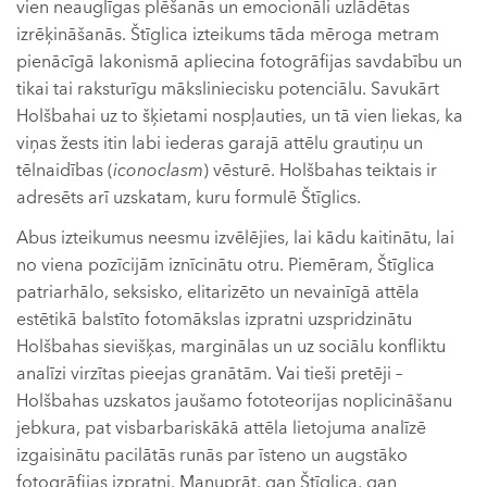
vien neauglīgas plēšanās un emocionāli uzlādētas
izrēķināšanās. Štīglica izteikums tāda mēroga metram
pienācīgā lakonismā apliecina fotogrāfijas savdabību un
tikai tai raksturīgu māksliniecisku potenciālu. Savukārt
Holšbahai uz to šķietami nospļauties, un tā vien liekas, ka
viņas žests itin labi iederas garajā attēlu grautiņu un
tēlnaidības (
iconoclasm
) vēsturē. Holšbahas teiktais ir
adresēts arī uzskatam, kuru formulē Štīglics.
Abus izteikumus neesmu izvēlējies, lai kādu kaitinātu, lai
no viena pozīcijām iznīcinātu otru. Piemēram, Štīglica
patriarhālo, seksisko, elitarizēto un nevainīgā attēla
estētikā balstīto fotomākslas izpratni uzspridzinātu
Holšbahas sievišķas, marginālas un uz sociālu konfliktu
analīzi virzītas pieejas granātām. Vai tieši pretēji –
Holšbahas uzskatos jaušamo fototeorijas noplicināšanu
jebkura, pat visbarbariskākā attēla lietojuma analīzē
izgaisinātu pacilātās runās par īsteno un augstāko
fotogrāfijas izpratni. Manuprāt, gan Štīglica, gan