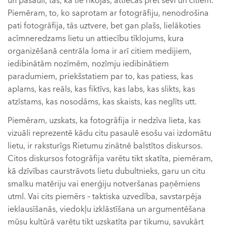
un pasauli, tas, kā tie rīkojas, attiecas pret sevi un citiem.
Piemēram, to, ko saprotam ar fotogrāfiju, nenodrošina
pati fotogrāfija, tās uztvere, bet gan plašs, lielākoties
acīmneredzams lietu un attiecību tīklojums, kura
organizēšanā centrāla loma ir arī citiem medijiem,
iedibinātām nozīmēm, nozīmju iedibinātiem
paradumiem, priekšstatiem par to, kas patiess, kas
aplams, kas reāls, kas fiktīvs, kas labs, kas slikts, kas
atzīstams, kas nosodāms, kas skaists, kas neglīts utt.
Piemēram, uzskats, ka fotogrāfija ir nedzīva lieta, kas
vizuāli reprezentē kādu citu pasaulē esošu vai izdomātu
lietu, ir raksturīgs Rietumu zinātnē balstītos diskursos.
Citos diskursos fotogrāfija varētu tikt skatīta, piemēram,
kā dzīvības caurstrāvots lietu dubultnieks, garu un citu
smalku matēriju vai enerģiju notveršanas paņēmiens
utml. Vai cits piemērs – taktiska uzvedība, savstarpēja
ieklausīšanās, viedokļu izklāstīšana un argumentēšana
mūsu kultūrā varētu tikt uzskatīta par tikumu, savukārt