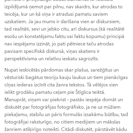
izpildījumā ņemot par pilnu, nav skaidrs, kur atrodas to
teicēja, kur un kā viņa ir atradusi pamatu saviem
uzskatiem. Ja jau mums ir darīšana vien ar diskursiem,
tad realitāti, sevi un jebko citu, arī diskursus (kā realitātē
esošu un konstatējamu faktu vai faktu kopumu) principā
nav iespējams izzināt, jo pati pētniece taču atrodas
pavisam specifiskā diskursā, viņas skatiens ir
perspektīvisma un relatīvu ieskatu sagrozīts.
Nupat ieskicētās pārdomas skar plašus, sarežģītus un
vēsturiski bagātus teoriju kauju laukus un tiem pienācīgas
cīņas iederas izcīnīt cita žanra tekstos. Tā vēlējos vien
ielikt grodāku pamatu ceļam pie Štīglica teiktā.
Manuprāt, viņam var piekrist – pastāv iespēja domāt un
diskutēt par fotogrāfijas fotogrāfisko, ja ne uz mūžiem
piekaļamu, stabilu un pāris formulās izsakāmu būtību, tad
fotogrāfijai raksturīgo, no citiem medijiem un mākslas
žanriem atšķirīgo noteikti. Citādi diskutēt, pārstāvēt kādu