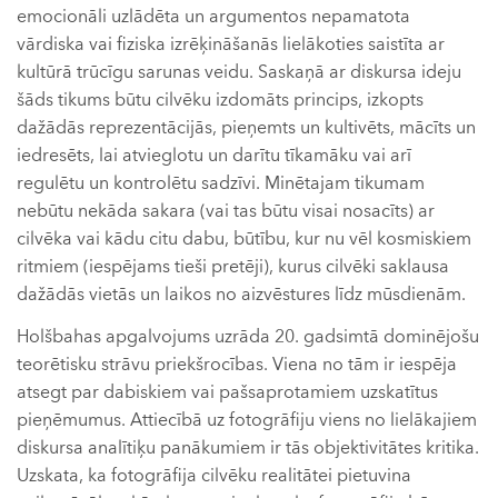
emocionāli uzlādēta un argumentos nepamatota
vārdiska vai fiziska izrēķināšanās lielākoties saistīta ar
kultūrā trūcīgu sarunas veidu. Saskaņā ar diskursa ideju
šāds tikums būtu cilvēku izdomāts princips, izkopts
dažādās reprezentācijās, pieņemts un kultivēts, mācīts un
iedresēts, lai atvieglotu un darītu tīkamāku vai arī
regulētu un kontrolētu sadzīvi. Minētajam tikumam
nebūtu nekāda sakara (vai tas būtu visai nosacīts) ar
cilvēka vai kādu citu dabu, būtību, kur nu vēl kosmiskiem
ritmiem (iespējams tieši pretēji), kurus cilvēki saklausa
dažādās vietās un laikos no aizvēstures līdz mūsdienām.
Holšbahas apgalvojums uzrāda 20. gadsimtā dominējošu
teorētisku strāvu priekšrocības. Viena no tām ir iespēja
atsegt par dabiskiem vai pašsaprotamiem uzskatītus
pieņēmumus. Attiecībā uz fotogrāfiju viens no lielākajiem
diskursa analītiķu panākumiem ir tās objektivitātes kritika.
Uzskata, ka fotogrāfija cilvēku realitātei pietuvina