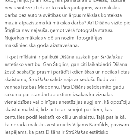
fotogrāfiju, jo arī fotogrāfs pamatā ainu izvēlas, izkadrē,
nevis sintezē.) Līdz ar to rodas jautājums, vai mākslas
darbs bez autora svētības un ārpus mākslas konteksta
maz ir atpazīstams kā mākslas darbs? Arī Dišāna vizīte pie
Štīglica nav nejauša, ņemot vērā fotogrāfa statusu
Ņujorkas mākslas vidē un nozīmi fotogrāfijas
mākslinieciskā goda aizstāvēšanā.
Tikpat mīklaini ir palikuši Dišāna uzskati par
Strūklakas
estētisko vērtību. Gan Štīglics, gan citi laikabiedri Dišāna
žestā saskatīja prasmi parādīt ikdienišķas un necilas lietas
skaistumu,
Strūklaku
salīdzināja ar sēdošu Budu vai
vannas istabas Madonnu. Pats Dišāns sešdesmito gadu
sākumā par standartobjektiem izsakās kā vizuālas
vienaldzības vai pilnīgas anestēzijas augļiem, kā opozīciju
skaistai mākslai, līdz ar to arī smejot par tiem, kas
centušies podā ieskatīt ko cēlu un skaistu. Tajā pat laikā,
kā norāda mākslas vēsturnieks Viljams Kamfīlds, pavisam
iespējams, ka pats Dišāns ir
Strūklakas
estētisko