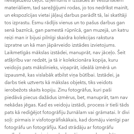
nevajadzētu ceļot. Izņēmums ir izstādes ar vēsturiskiem
materiāliem, tad sarežģījumi rodas, jo tos nedrīkst mainīt,
un ekspozīcijas vietai jāļauj darbus parādīt tā, lai skatītāji
tos izprastu. Esmu rādījis vienus un to pašus darbus gan
senā baznīcā, gan pamestā rūpnīcā, gan muzejā, un katru
reizi man ir bijusi pilnīgi skaidra kolekcijas rakstura
izpratne un kā man jāpārveido izstādes izvietojums.
Laikmetīgās mākslas izstādei, manuprāt, nav jāceļo. Šeit
atšķirību var redzēt, ja tā ir kolekcionāra kopija, kuru
veidojis pats mākslinieks, viņaprāt, ideālā izmērā un
izpausmē, kas vislabāk atbilst viņa būtībai. Izstādei, ja
darbs tiek uztverts kā mākslas objekts, tiks veidots
ierobežots skaits kopiju. Zinu fotogrāfus, kuri paši
piedāvā piecus dažādus izmērus, bet, manuprāt, tam nav
nekādas jēgas. Kad es veidoju izstādi, process ir tieši tāds
pats kā rediģējot fotogrāfiju žurnālam vai grāmatai. Ir divi
soļi: pirmais ir visfotogrāfiskākais, kad domāju vienīgi par
fotogrāfu un fotogrāfiju. Kad strādāju ar fotogrāfu