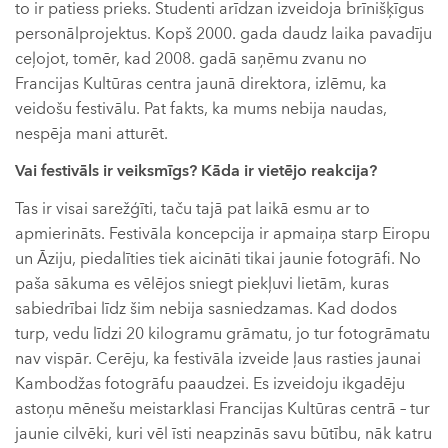
to ir patiess prieks. Studenti arīdzan izveidoja brīnišķīgus
personālprojektus. Kopš 2000. gada daudz laika pavadīju
ceļojot, tomēr, kad 2008. gadā saņēmu zvanu no
Francijas Kultūras centra jaunā direktora, izlēmu, ka
veidošu festivālu. Pat fakts, ka mums nebija naudas,
nespēja mani atturēt.
Vai festivāls ir veiksmīgs? Kāda ir vietējo reakcija?
Tas ir visai sarežģīti, taču tajā pat laikā esmu ar to
apmierināts. Festivāla koncepcija ir apmaiņa starp Eiropu
un Āziju, piedalīties tiek aicināti tikai jaunie fotogrāfi. No
paša sākuma es vēlējos sniegt piekļuvi lietām, kuras
sabiedrībai līdz šim nebija sasniedzamas. Kad dodos
turp, vedu līdzi 20 kilogramu grāmatu, jo tur fotogrāmatu
nav vispār. Cerēju, ka festivāla izveide ļaus rasties jaunai
Kambodžas fotogrāfu paaudzei. Es izveidoju ikgadēju
astoņu mēnešu meistarklasi Francijas Kultūras centrā – tur
jaunie cilvēki, kuri vēl īsti neapzinās savu būtību, nāk katru