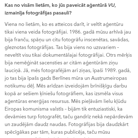
Kas no visām lietām, ko jūs paveicāt aģentūrā
VU
,
izmainīja fotogrāfijas pasauli?
Viena no lietām, ko es atteicos darīt, ir veltīt aģentūru
tikai viena veida fotogrāfijai. 1986. gadā mūsu arhīvā jau
bija franču, spāņu un citu fotogrāfu inscenētas, savādas,
gleznotas fotogrāfijas. Tas bija viens no uzsvariem –
neveltīt visu tikai dokumentālajai fotogrāfijai. Otrs mērķis
bija nemēģināt sacensties ar citām aģentūrām ziņu
lauciņā. Jā, mēs fotografējām arī ziņas, īpaši 1989. gadā,
jo tas bija īpašs gads Berlīnes mūra un Austrumeiropas
notikumu dēļ. Mēs arīdzan izveidojām brīnišķīgu darbu
kopā ar sešiem ķīniešu fotogrāfiem, kas izsmēla visus
aģentūras enerģijas resursus. Mēs pieļāvām lielu kļūdu
Eiropas komunisma valstīs – bijām tik entuziastiski, ka
devāmies turp fotografēt, taču gandrīz nekā nepārdevām
un zaudējām daudz naudas. Fotogrāfijas bija daudzkārt
spēcīgākas par tām, kuras publicēja, taču mūsu