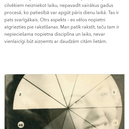
cilvēkiem neizniekot laiku, nepavadīt vairākus gadus
procesā, ko patiesībā var apgūt pāris dienu laikā. Tas ir
pats svarīgākais. Otrs aspekts – es vēlos nopietni
atgriezties pie rakstīšanas. Man patīk rakstīt, taču tam ir
nepieciešama nopietna disciplīna un laiks, nevar
vienlaicīgi būt aizņemts ar daudzām citām lietām.