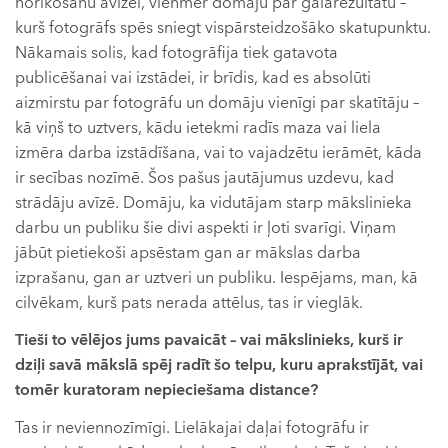
norīkošanu avīzei, vienmēr domāju par galarezultātu –
kurš fotogrāfs spēs sniegt vispārsteidzošāko skatupunktu.
Nākamais solis, kad fotogrāfija tiek gatavota
publicēšanai vai izstādei, ir brīdis, kad es absolūti
aizmirstu par fotogrāfu un domāju vienīgi par skatītāju –
kā viņš to uztvers, kādu ietekmi radīs maza vai liela
izmēra darba izstādīšana, vai to vajadzētu ierāmēt, kāda
ir secības nozīmē. Šos pašus jautājumus uzdevu, kad
strādāju avīzē. Domāju, ka vidutājam starp mākslinieka
darbu un publiku šie divi aspekti ir ļoti svarīgi. Viņam
jābūt pietiekoši apsēstam gan ar mākslas darba
izprašanu, gan ar uztveri un publiku. Iespējams, man, kā
cilvēkam, kurš pats nerada attēlus, tas ir vieglāk.
Tieši to vēlējos jums pavaicāt – vai mākslinieks, kurš ir
dziļi savā mākslā spēj radīt šo telpu, kuru aprakstījāt, vai
tomēr kuratoram nepieciešama distance?
Tas ir neviennozīmīgi. Lielākajai daļai fotogrāfu ir