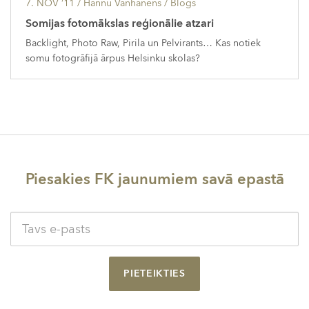
7. NOV ’11
/ Hannu Vanhanens /
Blogs
Somijas fotomākslas reģionālie atzari
Backlight, Photo Raw, Pirila un Pelvirants… Kas notiek
somu fotogrāfijā ārpus Helsinku skolas?
Piesakies FK jaunumiem savā epastā
PIETEIKTIES