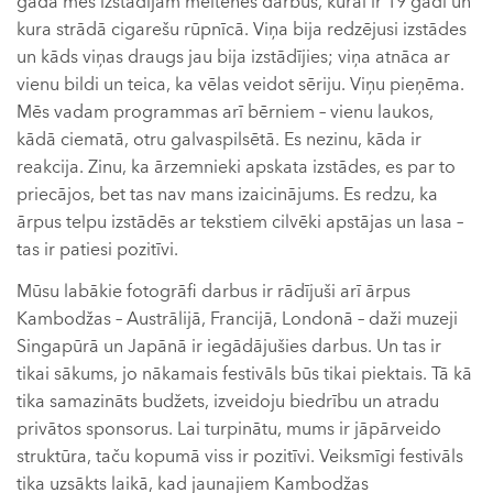
gadā mēs izstādījām meitenes darbus, kurai ir 19 gadi un
kura strādā cigarešu rūpnīcā. Viņa bija redzējusi izstādes
un kāds viņas draugs jau bija izstādījies; viņa atnāca ar
vienu bildi un teica, ka vēlas veidot sēriju. Viņu pieņēma.
Mēs vadam programmas arī bērniem – vienu laukos,
kādā ciematā, otru galvaspilsētā. Es nezinu, kāda ir
reakcija. Zinu, ka ārzemnieki apskata izstādes, es par to
priecājos, bet tas nav mans izaicinājums. Es redzu, ka
ārpus telpu izstādēs ar tekstiem cilvēki apstājas un lasa –
tas ir patiesi pozitīvi.
Mūsu labākie fotogrāfi darbus ir rādījuši arī ārpus
Kambodžas – Austrālijā, Francijā, Londonā – daži muzeji
Singapūrā un Japānā ir iegādājušies darbus. Un tas ir
tikai sākums, jo nākamais festivāls būs tikai piektais. Tā kā
tika samazināts budžets, izveidoju biedrību un atradu
privātos sponsorus. Lai turpinātu, mums ir jāpārveido
struktūra, taču kopumā viss ir pozitīvi. Veiksmīgi festivāls
tika uzsākts laikā, kad jaunajiem Kambodžas