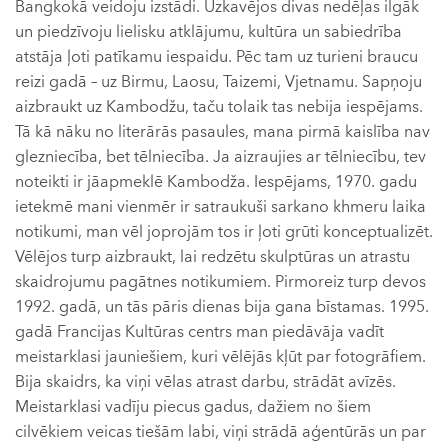
Bangkokā veidoju izstādi. Uzkavējos divas nedēļas ilgāk
un piedzīvoju lielisku atklājumu, kultūra un sabiedrība
atstāja ļoti patīkamu iespaidu. Pēc tam uz turieni braucu
reizi gadā – uz Birmu, Laosu, Taizemi, Vjetnamu. Sapņoju
aizbraukt uz Kambodžu, taču tolaik tas nebija iespējams.
Tā kā nāku no literārās pasaules, mana pirmā kaislība nav
glezniecība, bet tēlniecība. Ja aizraujies ar tēlniecību, tev
noteikti ir jāapmeklē Kambodža. Iespējams, 1970. gadu
ietekmē mani vienmēr ir satraukuši sarkano khmeru laika
notikumi, man vēl joprojām tos ir ļoti grūti konceptualizēt.
Vēlējos turp aizbraukt, lai redzētu skulptūras un atrastu
skaidrojumu pagātnes notikumiem. Pirmoreiz turp devos
1992. gadā, un tās pāris dienas bija gana bīstamas. 1995.
gadā Francijas Kultūras centrs man piedāvāja vadīt
meistarklasi jauniešiem, kuri vēlējās kļūt par fotogrāfiem.
Bija skaidrs, ka viņi vēlas atrast darbu, strādāt avīzēs.
Meistarklasi vadīju piecus gadus, dažiem no šiem
cilvēkiem veicas tiešām labi, viņi strādā aģentūrās un par