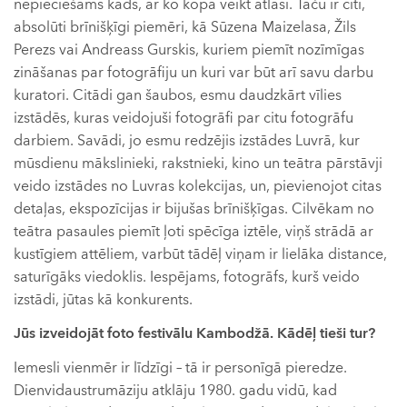
nepieciešams kāds, ar ko kopā veikt atlasi. Taču ir citi,
absolūti brīnišķīgi piemēri, kā Sūzena Maizelasa, Žils
Perezs vai Andreass Gurskis, kuriem piemīt nozīmīgas
zināšanas par fotogrāfiju un kuri var būt arī savu darbu
kuratori. Citādi gan šaubos, esmu daudzkārt vīlies
izstādēs, kuras veidojuši fotogrāfi par citu fotogrāfu
darbiem. Savādi, jo esmu redzējis izstādes Luvrā, kur
mūsdienu mākslinieki, rakstnieki, kino un teātra pārstāvji
veido izstādes no Luvras kolekcijas, un, pievienojot citas
detaļas, ekspozīcijas ir bijušas brīnišķīgas. Cilvēkam no
teātra pasaules piemīt ļoti spēcīga iztēle, viņš strādā ar
kustīgiem attēliem, varbūt tādēļ viņam ir lielāka distance,
saturīgāks viedoklis. Iespējams, fotogrāfs, kurš veido
izstādi, jūtas kā konkurents.
Jūs izveidojāt foto festivālu Kambodžā. Kādēļ tieši tur?
Iemesli vienmēr ir līdzīgi – tā ir personīgā pieredze.
Dienvidaustrumāziju atklāju 1980. gadu vidū, kad