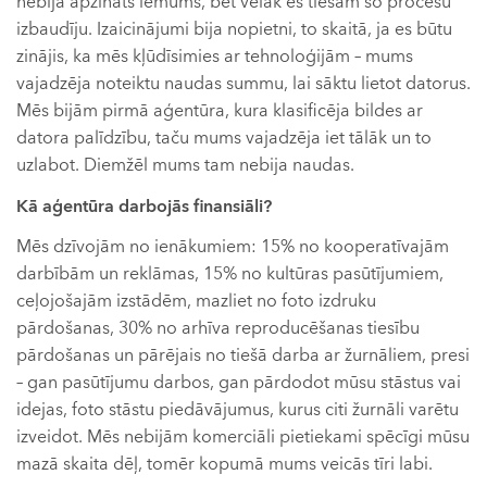
nebija apzināts lēmums, bet vēlāk es tiešām šo procesu
izbaudīju. Izaicinājumi bija nopietni, to skaitā, ja es būtu
zinājis, ka mēs kļūdīsimies ar tehnoloģijām – mums
vajadzēja noteiktu naudas summu, lai sāktu lietot datorus.
Mēs bijām pirmā aģentūra, kura klasificēja bildes ar
datora palīdzību, taču mums vajadzēja iet tālāk un to
uzlabot. Diemžēl mums tam nebija naudas.
Kā aģentūra darbojās finansiāli?
Mēs dzīvojām no ienākumiem: 15% no kooperatīvajām
darbībām un reklāmas, 15% no kultūras pasūtījumiem,
ceļojošajām izstādēm, mazliet no foto izdruku
pārdošanas, 30% no arhīva reproducēšanas tiesību
pārdošanas un pārējais no tiešā darba ar žurnāliem, presi
– gan pasūtījumu darbos, gan pārdodot mūsu stāstus vai
idejas, foto stāstu piedāvājumus, kurus citi žurnāli varētu
izveidot. Mēs nebijām komerciāli pietiekami spēcīgi mūsu
mazā skaita dēļ, tomēr kopumā mums veicās tīri labi.