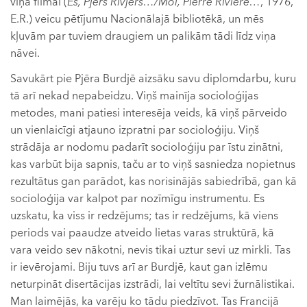
viņa filmai (
Es, Pjērs Rivjērs…/Moi, Pierre Rivière…
, 1976,
E.R.) veicu pētījumu Nacionālajā bibliotēkā, un mēs
kļuvām par tuviem draugiem un palikām tādi līdz viņa
nāvei.
Savukārt pie Pjēra Burdjē aizsāku savu diplomdarbu, kuru
tā arī nekad nepabeidzu. Viņš mainīja socioloģijas
metodes, mani patiesi interesēja veids, kā viņš pārveido
un vienlaicīgi atjauno izpratni par socioloģiju. Viņš
strādāja ar nodomu padarīt socioloģiju par īstu zinātni,
kas varbūt bija sapnis, taču ar to viņš sasniedza nopietnus
rezultātus gan parādot, kas norisinājās sabiedrībā, gan kā
socioloģija var kalpot par nozīmīgu instrumentu. Es
uzskatu, ka viss ir redzējums; tas ir redzējums, kā viens
periods vai paaudze atveido lietas varas struktūrā, kā
vara veido sev nākotni, nevis tikai uztur sevi uz mirkli. Tas
ir ievērojami. Biju tuvs arī ar Burdjē, kaut gan izlēmu
neturpināt disertācijas izstrādi, lai veltītu sevi žurnālistikai.
Man laimējās, ka varēju ko tādu piedzīvot. Tas Francijā