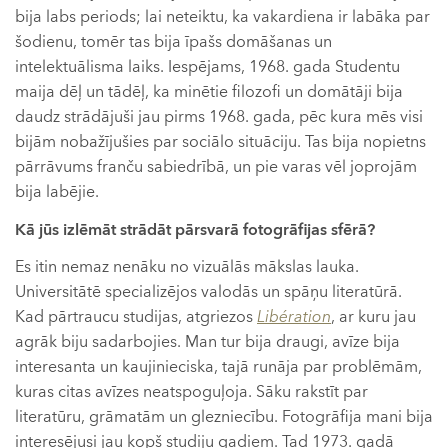
bija labs periods; lai neteiktu, ka vakardiena ir labāka par
šodienu, tomēr tas bija īpašs domāšanas un
intelektuālisma laiks. Iespējams, 1968. gada Studentu
maija dēļ un tādēļ, ka minētie filozofi un domātāji bija
daudz strādājuši jau pirms 1968. gada, pēc kura mēs visi
bijām nobažījušies par sociālo situāciju. Tas bija nopietns
pārrāvums franču sabiedrībā, un pie varas vēl joprojām
bija labējie.
Kā jūs izlēmāt strādāt pārsvarā fotogrāfijas sfērā?
Es itin nemaz nenāku no vizuālās mākslas lauka.
Universitātē specializējos valodās un spāņu literatūrā.
Kad pārtraucu studijas, atgriezos
Libération
, ar kuru jau
agrāk biju sadarbojies. Man tur bija draugi, avīze bija
interesanta un kaujinieciska, tajā runāja par problēmām,
kuras citas avīzes neatspoguļoja. Sāku rakstīt par
literatūru, grāmatām un glezniecību. Fotogrāfija mani bija
interesējusi jau kopš studiju gadiem. Tad 1973. gadā