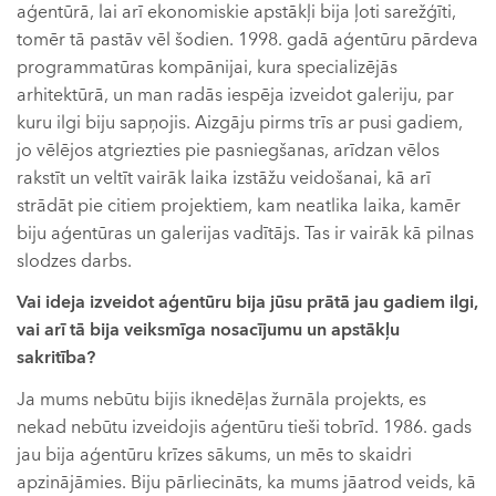
aģentūrā, lai arī ekonomiskie apstākļi bija ļoti sarežģīti,
tomēr tā pastāv vēl šodien. 1998. gadā aģentūru pārdeva
programmatūras kompānijai, kura specializējās
arhitektūrā, un man radās iespēja izveidot galeriju, par
kuru ilgi biju sapņojis. Aizgāju pirms trīs ar pusi gadiem,
jo vēlējos atgriezties pie pasniegšanas, arīdzan vēlos
rakstīt un veltīt vairāk laika izstāžu veidošanai, kā arī
strādāt pie citiem projektiem, kam neatlika laika, kamēr
biju aģentūras un galerijas vadītājs. Tas ir vairāk kā pilnas
slodzes darbs.
Vai ideja izveidot aģentūru bija jūsu prātā jau gadiem ilgi,
vai arī tā bija veiksmīga nosacījumu un apstākļu
sakritība?
Ja mums nebūtu bijis iknedēļas žurnāla projekts, es
nekad nebūtu izveidojis aģentūru tieši tobrīd. 1986. gads
jau bija aģentūru krīzes sākums, un mēs to skaidri
apzinājāmies. Biju pārliecināts, ka mums jāatrod veids, kā