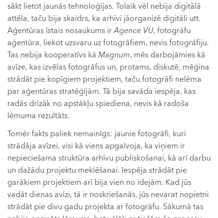
sākt lietot jaunās tehnoloģijas. Tolaik vēl nebija digitālā
attēla, taču bija skaidrs, ka arhīvi jāorganizē digitāli utt.
Aģentūras īstais nosaukums ir
Agence VU
, fotogrāfu
aģentūra, liekot uzsvaru uz fotogrāfiem, nevis fotogrāfiju.
Tas nebija kooperatīvs kā
Magnum
, mēs darbojāmies kā
avīze, kas izvēlas fotogrāfus un, protams, diskutē, mēģina
strādāt pie kopīgiem projektiem, taču fotogrāfi nelēma
par aģentūras stratēģijām. Tā bija savāda iespēja, kas
radās drīzāk no apstākļu spiediena, nevis kā radoša
lēmuma rezultāts.
Tomēr fakts paliek nemainīgs: jaunie fotogrāfi, kuri
strādāja avīzei, visi kā viens apgalvoja, ka viņiem ir
nepieciešama struktūra arhīvu publiskošanai, kā arī darbu
un dažādu projektu meklēšanai. Iespēja strādāt pie
garākiem projektiem arī bija vien no idejām. Kad jūs
vadāt dienas avīzi, tā ir noskriešanās, jūs nevarat nopietni
strādāt pie divu gadu projekta ar fotogrāfu. Sākumā tas