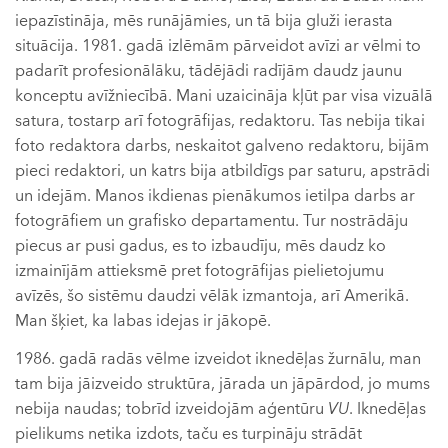
iepazīstināja, mēs runājāmies, un tā bija gluži ierasta
situācija. 1981. gadā izlēmām pārveidot avīzi ar vēlmi to
padarīt profesionālāku, tādējādi radījām daudz jaunu
konceptu avīžniecībā. Mani uzaicināja kļūt par visa vizuālā
satura, tostarp arī fotogrāfijas, redaktoru. Tas nebija tikai
foto redaktora darbs, neskaitot galveno redaktoru, bijām
pieci redaktori, un katrs bija atbildīgs par saturu, apstrādi
un idejām. Manos ikdienas pienākumos ietilpa darbs ar
fotogrāfiem un grafisko departamentu. Tur nostrādāju
piecus ar pusi gadus, es to izbaudīju, mēs daudz ko
izmainījām attieksmē pret fotogrāfijas pielietojumu
avīzēs, šo sistēmu daudzi vēlāk izmantoja, arī Amerikā.
Man šķiet, ka labas idejas ir jākopē.
1986. gadā radās vēlme izveidot iknedēļas žurnālu, man
tam bija jāizveido struktūra, jārada un jāpārdod, jo mums
nebija naudas; tobrīd izveidojām aģentūru
VU
. Iknedēļas
pielikums netika izdots, taču es turpināju strādāt