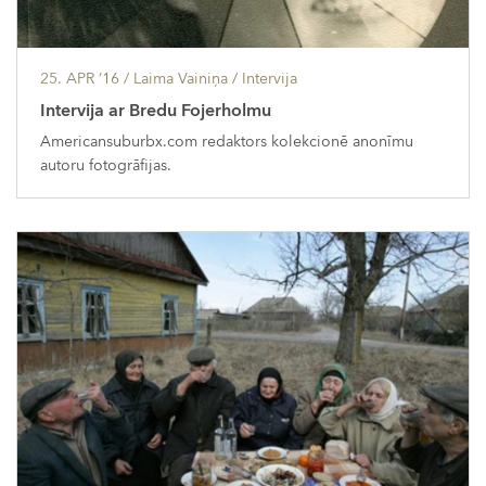
25. APR ’16
/ Laima Vainiņa /
Intervija
Intervija ar Bredu Fojerholmu
Americansuburbx.com redaktors kolekcionē anonīmu
autoru fotogrāfijas.