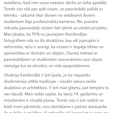
sestdienu, kad vien viņus neaiztur darbs un laika apstākļi.
Tomēr viņi nāk par spīti visam, un pasniedzēji palīdz ar
tehniku – sākumā tikai diviem no sešdesmit diviem
studentiem bija profesionālās kameras. Pēc pusotra
mēneša pasniedzēji viņiem liek izlemt un veidot projektu.
Man jāsaka, ka 95% no jaunajiem Kambodžas
fotogrāfiem nāk no šīs struktūras, kas vēl joprojām ir
neformāla, taču ir svarīgi, ka viņiem ir iespēja tikties un
apmainīties ar domām un idejām. Divreiz mēnesī ar
pasniedzējiem un studentiem sazvanāmies caur
skype
,
vienalga kur es atrodos, un mēs apspriežamies.
Situācija Kambodžā ir ļoti īpaša, jo tur nepastāv
divdimensiju attēla tradīcijas – vizuālo saturu veido
skulptūra un arhitektūra. Ir ļoti maz gleznu, pat tempļos to
nav daudz. Man radās sajūta, ka starp 14. gadsimtu un
mūsdienām ir vizuālā plaisa. Tomēr viņi ir ļoti radoši un
bieži mani pārsteidz, viņu domāšana ir patiesi aizraujoša.