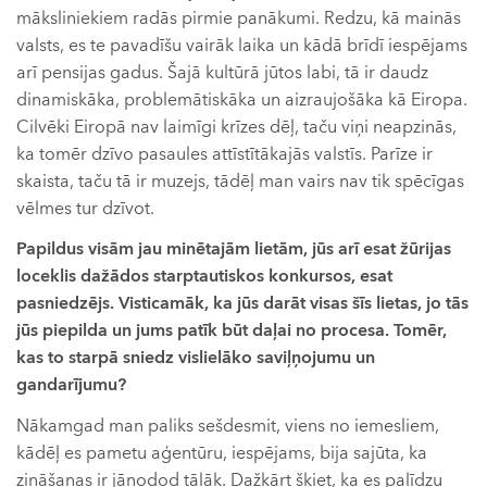
māksliniekiem radās pirmie panākumi. Redzu, kā mainās
valsts, es te pavadīšu vairāk laika un kādā brīdī iespējams
arī pensijas gadus. Šajā kultūrā jūtos labi, tā ir daudz
dinamiskāka, problemātiskāka un aizraujošāka kā Eiropa.
Cilvēki Eiropā nav laimīgi krīzes dēļ, taču viņi neapzinās,
ka tomēr dzīvo pasaules attīstītākajās valstīs. Parīze ir
skaista, taču tā ir muzejs, tādēļ man vairs nav tik spēcīgas
vēlmes tur dzīvot.
Papildus visām jau minētajām lietām, jūs arī esat žūrijas
loceklis dažādos starptautiskos konkursos, esat
pasniedzējs. Visticamāk, ka jūs darāt visas šīs lietas, jo tās
jūs piepilda un jums patīk būt daļai no procesa. Tomēr,
kas to starpā sniedz vislielāko saviļņojumu un
gandarījumu?
Nākamgad man paliks sešdesmit, viens no iemesliem,
kādēļ es pametu aģentūru, iespējams, bija sajūta, ka
zināšanas ir jānodod tālāk. Dažkārt šķiet, ka es palīdzu