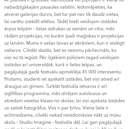
Ar publiku ir grūtības. Kambodža vēl joprojām ir viena no
nabadzīgākajām pasaules valstīm. Iedomājieties, ka
atverat galerijas durvis, bet tur pat nav tik daudz vietas,
lai varētu izstādīt attēlus. Tādēļ bieži veidojam izstādes
ārpus telpām – lielas izdrukas uz sienām un citur, mēs
rādām projekcijas, no kurām īpaši maģiskas ir projekcijas
uz laivām. Mums ir sešas laivas ar ekrāniem, kuri ir ieslēgti
vakaros. Cilvēki skatās, bet es neesmu pārliecināts, ko
viņi no tā iegūst. Pēc ilgākiem pūliņiem tagad veidojam
izstādes arī universitātē, kurā ir lielas telpas, un
pagājušajā gadā festivālu apmeklēja 45 000 interesentu.
Protams, studenti iet apskatīt izstādes, bet viņi atved arī
draugus un ģimeni. Turklāt festivāla ietvaros ir arī
izglītības programma, mēs izīrējam autobusus un
atvedam veselas klases no skolas, lai viņi apskata izstādes
un satiek fotogrāfus. Viss ir par brīvu. Viena lieta ir
acīmredzama, cilvēki nekad neiedomāsies nākt uz mūsu
skolu – Studio Imagine – festivāla dēļ. Lai gan pagājušajā