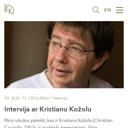
EN
Tog
nav
20. AUG ’12
/ Elīna Ruka /
Intervija
Intervija ar Kristianu Kožolu
Pāris vārdos pateikt, kas ir Kristians Kožols (Christian
Caujolle, 1953), ir praktiski neiespējami. Viņa