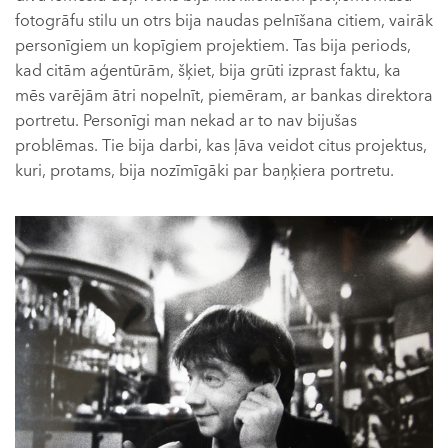
fotogrāfu stilu un otrs bija naudas pelnīšana citiem, vairāk
personīgiem un kopīgiem projektiem. Tas bija periods,
kad citām aģentūrām, šķiet, bija grūti izprast faktu, ka
mēs varējām ātri nopelnīt, piemēram, ar bankas direktora
portretu. Personīgi man nekad ar to nav bijušas
problēmas. Tie bija darbi, kas ļāva veidot citus projektus,
kuri, protams, bija nozīmīgāki par baņķiera portretu.