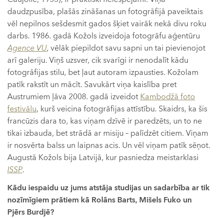
daudzpusība, plašās zināšanas un fotogrāfijā paveiktais
vēl nepilnos sešdesmit gados šķiet vairāk nekā divu roku
darbs. 1986. gadā Kožols izveidoja fotogrāfu aģentūru
Agence VU
, vēlāk piepildot savu sapni un tai pievienojot
arī galeriju. Viņš uzsver, cik svarīgi ir nenodalīt kādu
fotogrāfijas stilu, bet ļaut autoram izpausties. Kožolam
patīk rakstīt un mācīt. Savukārt viņa kaislība pret
Austrumiem ļāva 2008. gadā izveidot
Kambodžā foto
festivālu
, kurš veicina fotogrāfijas attīstību. Skaidrs, ka šis
francūzis dara to, kas viņam dzīvē ir paredzēts, un to ne
tikai izbauda, bet strādā ar misiju – palīdzēt citiem. Viņam
ir nosvērta balss un laipnas acis. Un vēl viņam patīk sēņot.
Augustā Kožols bija Latvijā, kur pasniedza meistarklasi
ISSP
.
Kādu iespaidu uz jums atstāja studijas un sadarbība ar tik
nozīmīgiem prātiem kā Rolāns Barts, Mišels Fuko un
Pjērs Burdjē?