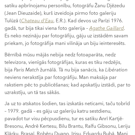
satiku apbrīnojamu personību, fotogrāfu Žanu Djēzedu
(Jean Dieuzaide), kurš izveidoja pirmo foto galeriju
Tulūzā (
Chateau d’Eau
, E.R.). Kad devos uz Parīzi 1976.
gadā, tur bija tikai viena foto galerija –
Agathe Gaillard
.
Es neko nezināju par fotogrāfiju, gāju uz izstādēm savam
priekam, jo fotogrāfija mani vilināja un biju ieinteresēts.
Bērnībā mūsu mājās nebija nedz fotoaparāta, nedz
televizora, vienīgās fotogrāfijas, kuras es tiku redzējis,
bija
Paris Match
žurnālā. Tā nu bija sanācis, ka
Libération
neviens nerakstīja par fotogrāfiju. Man maksāja par
rakstiem pēc to publicēšanas; kad apskatīju izstādi, par to
uzrakstīju, un tā tas sākās.
Ja uz to atskatos šodien, tas izskatās neticami, taču tobrīd
– 1979. gadā – es gāju uz galeriju katru sestdienu,
pavadot tur visu pēcpusdienu, tur es satiku Anrī Kartjē-
Bresonu, Andrē Kertesu, Bilu Brantu, Ralfu Gibsonu, Leriju
Klārku, Brasaī, Robēru Duano, Izisu, Eduardu Bubā. Mani