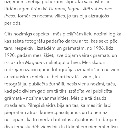
uzņēmums nebija pietiekami stiprs, lai sacenstos ar
tādām aģentūrām kā
Gamma, Sigma, API
vai
France
Press
. Tomēr es neesmu vīlies, jo tas bija aizraujošs
periods.
Cits nozīmīgs aspekts – mēs piešķīrām lielu nozīmi loģikai,
kas saista fotogrāfu padarīto darbu ar to, kas seko pēc
tam, respektīvi, izstādēm un grāmatām. no 1986. līdz
1990. gadam mēs, šķiet, izveidojām vairāk grāmatu un
izstāžu kā
Magnum
, nelietojot arhīvu. Mēs skaidri
redzējām izaicinājumu fotogrāfijas izmantošanā ne vien
ar saturisko kontekstu, bet arī bez tā – zinot, ka
fotogrāfija, publicēta žurnālā, nesīs vienu nozīmi, taču,
kad pēc diviem gadiem tā tiks izstādīta vai publicēta
grāmatā – nozīme var mainīties. Mēs pie tā daudz
strādājām. Pilnīgi skaidrs bija arī tas, ka mēs itin labi
piepratām atrast komercpasūtījumus un to nemaz
neslēpām, kā to mēdz darīt citas aģentūras. To darījām
divu iemeslu dēļ: viens bija likt klientiem pieņemt mūsu