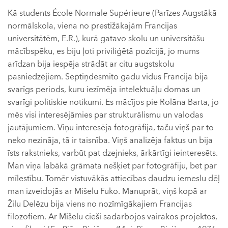
Kā students École Normale Supérieure (Parīzes Augstākā
normālskola, viena no prestižākajām Francijas
universitātēm, E.R.), kurā gatavo skolu un universitāšu
mācībspēku, es biju ļoti priviliģētā pozīcijā, jo mums
arīdzan bija iespēja strādāt ar citu augstskolu
pasniedzējiem. Septiņdesmito gadu vidus Francijā bija
svarīgs periods, kuru iezīmēja intelektuāļu domas un
svarīgi politiskie notikumi. Es mācījos pie Rolāna Barta, jo
mēs visi interesējāmies par strukturālismu un valodas
jautājumiem. Viņu interesēja fotogrāfija, taču viņš par to
neko nezināja, tā ir taisnība. Viņš analizēja faktus un bija
īsts rakstnieks, varbūt pat dzejnieks, ārkārtīgi ieinteresēts.
Man viņa labākā grāmata nešķiet par fotogrāfiju, bet par
mīlestību. Tomēr vistuvākās attiecības daudzu iemeslu dēļ
man izveidojās ar Mišelu Fuko. Manuprāt, viņš kopā ar
Žilu Delēzu bija viens no nozīmīgākajiem Francijas
filozofiem. Ar Mišelu cieši sadarbojos vairākos projektos,