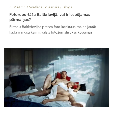
3. MAI ’11
/ Svetlana Poļeščuka /
Blogs
Fotoreportāža Baltkrievijā: vai ir iespējamas
pārmaiņas?
Pirmais Baltkrievijas preses foto konkurss rosina jautāt –
kāda ir mūsu kaimiņvalsts fotožurnālistikas kopaina?