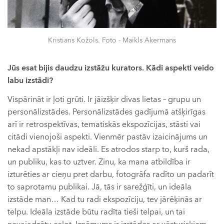
Kristians Kožols. Foto - Maikls Akermans
Jūs esat bijis daudzu izstāžu kurators. Kādi aspekti veido
labu izstādi?
Vispārināt ir ļoti grūti. Ir jāizšķir divas lietas – grupu un
personālizstādes. Personālizstādes gadījumā atšķirīgas
arī ir retrospektīvas, tematiskās ekspozīcijas, stāsti vai
citādi vienojoši aspekti. Vienmēr pastāv izaicinājums un
nekad apstākļi nav ideāli. Es atrodos starp to, kurš rada,
un publiku, kas to uztver. Zinu, ka mana atbildība ir
izturēties ar cieņu pret darbu, fotogrāfa radīto un padarīt
to saprotamu publikai. Jā, tās ir sarežģīti, un ideāla
izstāde man… Kad tu radi ekspozīciju, tev jārēķinās ar
telpu. Ideāla izstāde būtu radīta tieši telpai, un tai