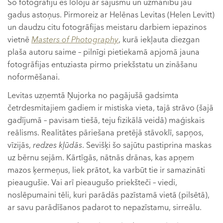
Šo fotogrāfiju es loloju ar sajūsmu un uzmanību jau
gadus astoņus. Pirmoreiz ar Helēnas Levitas (Helen Levitt)
un daudzu citu fotogrāfijas meistaru darbiem iepazinos
vietnē
Masters of Photography
, kurā iekļauta diezgan
plaša autoru saime – pilnīgi pietiekamā apjomā jauna
fotogrāfijas entuziasta pirmo priekšstatu un zināšanu
noformēšanai.
Levitas uzņemtā Ņujorka no pagājušā gadsimta
četrdesmitajiem gadiem ir mistiska vieta, tajā strāvo (šajā
gadījumā – pavisam tiešā, teju fizikālā veidā) maģiskais
reālisms. Realitātes pāriešana pretējā stāvoklī, sapņos,
vīzijās,
redzes kļūdās
. Sevišķi šo sajūtu pastiprina maskas
uz bērnu sejām. Kārtīgās, nātnās drānas, kas apņem
mazos ķermeņus, liek prātot, ka varbūt tie ir samazināti
pieaugušie. Vai arī pieaugušo priekšteči – viedi,
noslēpumaini tēli, kuri parādās pazīstamā vietā (pilsētā),
ar savu parādīšanos padarot to nepazīstamu, sirreālu.