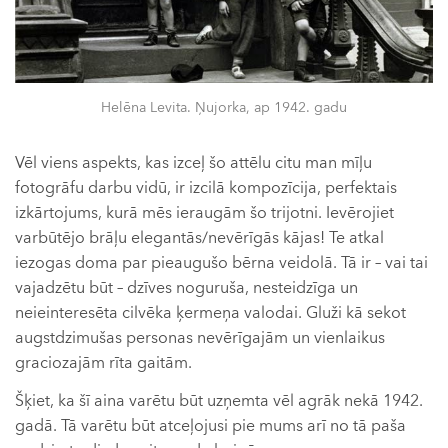
Helēna Levita. Ņujorka, ap 1942. gadu
Vēl viens aspekts, kas izceļ šo attēlu citu man mīļu
fotogrāfu darbu vidū, ir izcilā kompozīcija, perfektais
izkārtojums, kurā mēs ieraugām šo trijotni. Ievērojiet
varbūtējo brāļu elegantās/nevērīgās kājas! Te atkal
iezogas doma par pieaugušo bērna veidolā. Tā ir – vai tai
vajadzētu būt – dzīves noguruša, nesteidzīga un
neieinteresēta cilvēka ķermeņa valodai. Gluži kā sekot
augstdzimušas personas nevērīgajām un vienlaikus
graciozajām rīta gaitām.
Šķiet, ka šī aina varētu būt uzņemta vēl agrāk nekā 1942.
gadā. Tā varētu būt atceļojusi pie mums arī no tā paša