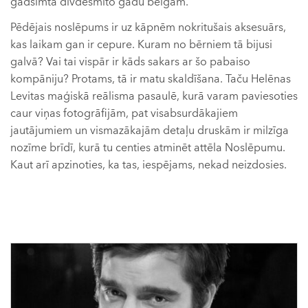
gadsimta divdesmito gadu beigām.
Pēdējais noslēpums ir uz kāpnēm nokritušais aksesuārs,
kas laikam gan ir cepure. Kuram no bērniem tā bijusi
galvā? Vai tai vispār ir kāds sakars ar šo pabaiso
kompāniju? Protams, tā ir matu skaldīšana. Taču Helēnas
Levitas maģiskā reālisma pasaulē, kurā varam paviesoties
caur viņas fotogrāfijām, pat visabsurdākajiem
jautājumiem un vismazākajām detaļu druskām ir milzīga
nozīme brīdī, kurā tu centies atminēt attēla Noslēpumu.
Kaut arī apzinoties, ka tas, iespējams, nekad neizdosies.