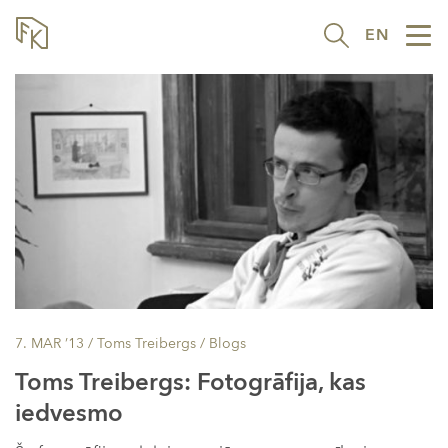
EN
Tog
nav
7. MAR ’13
/ Toms Treibergs /
Blogs
Toms Treibergs: Fotogrāfija, kas
iedvesmo