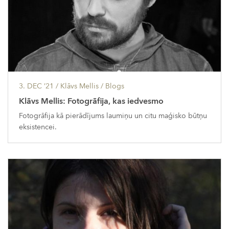
3. DEC ’21
/ Klāvs Mellis /
Blogs
Klāvs Mellis: Fotogrāfija, kas iedvesmo
Fotogrāfija kā pierādījums laumiņu un citu maģisko būtņu
eksistencei.