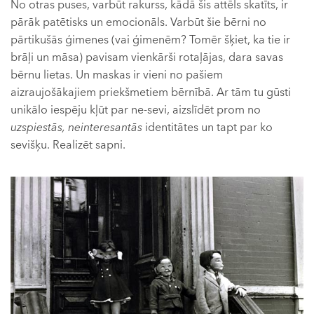
No otras puses, varbūt rakurss, kādā šis attēls skatīts, ir
pārāk patētisks un emocionāls. Varbūt šie bērni no
pārtikušās ģimenes (vai ģimenēm? Tomēr šķiet, ka tie ir
brāļi un māsa) pavisam vienkārši rotaļājas, dara savas
bērnu lietas. Un maskas ir vieni no pašiem
aizraujošākajiem priekšmetiem bērnībā. Ar tām tu gūsti
unikālo iespēju kļūt par ne-sevi, aizslīdēt prom no
uzspiestās, neinteresantās
identitātes un tapt par ko
sevišķu. Realizēt sapni.