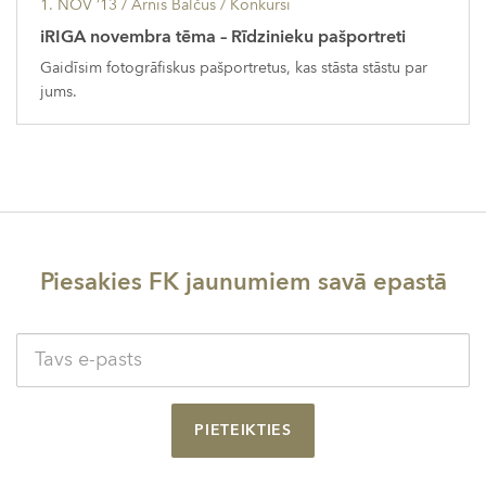
1. NOV ’13
/ Arnis Balčus /
Konkursi
iRIGA novembra tēma – Rīdzinieku pašportreti
Gaidīsim fotogrāfiskus pašportretus, kas stāsta stāstu par
jums.
Piesakies FK jaunumiem savā epastā
PIETEIKTIES