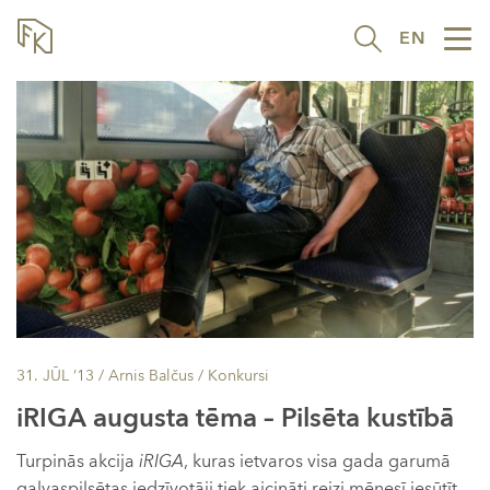
EN
Tog
nav
31. JŪL ’13
/ Arnis Balčus /
Konkursi
iRIGA augusta tēma – Pilsēta kustībā
Turpinās akcija
iRIGA
, kuras ietvaros visa gada garumā
galvaspilsētas iedzīvotāji tiek aicināti reizi mēnesī iesūtīt