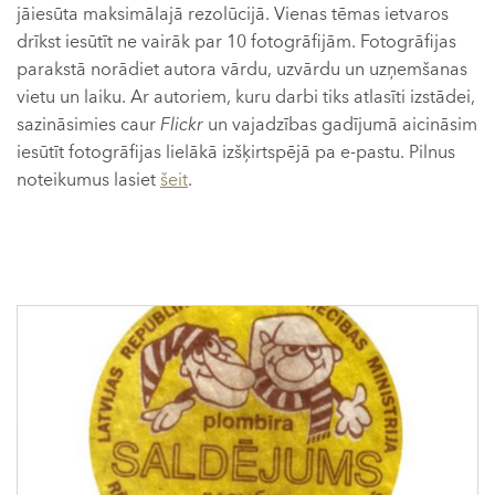
jāiesūta maksimālajā rezolūcijā. Vienas tēmas ietvaros
drīkst iesūtīt ne vairāk par 10 fotogrāfijām. Fotogrāfijas
parakstā norādiet autora vārdu, uzvārdu un uzņemšanas
vietu un laiku. Ar autoriem, kuru darbi tiks atlasīti izstādei,
sazināsimies caur
Flickr
un vajadzības gadījumā aicināsim
iesūtīt fotogrāfijas lielākā izšķirtspējā pa e-pastu. Pilnus
noteikumus lasiet
šeit
.