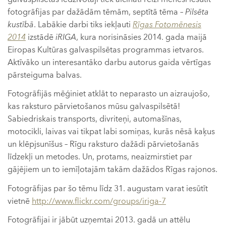
fotogrāfijas par dažādām tēmām, septītā tēma –
Pilsēta
kustībā
. Labākie darbi tiks iekļauti
Rīgas Fotomēnesis
2014
izstādē
iRIGA
, kura norisināsies 2014. gada maijā
Eiropas Kultūras galvaspilsētas programmas ietvaros.
Aktīvāko un interesantāko darbu autorus gaida vērtīgas
pārsteiguma balvas.
Fotogrāfijās mēģiniet atklāt to neparasto un aizraujošo,
kas raksturo pārvietošanos mūsu galvaspilsētā!
Sabiedriskais transports, divriteņi, automašīnas,
motocikli, laivas vai tikpat labi somiņas, kurās nēsā kaķus
un klēpjsunīšus – Rīgu raksturo dažādi pārvietošanās
līdzekļi un metodes. Un, protams, neaizmirstiet par
gājējiem un to iemīļotajām takām dažādos Rīgas rajonos.
Fotogrāfijas par šo tēmu līdz 31. augustam varat iesūtīt
vietnē
http://www.flickr.com/groups/iriga-7
Fotogrāfijai ir jābūt uzņemtai 2013. gadā un attēlu