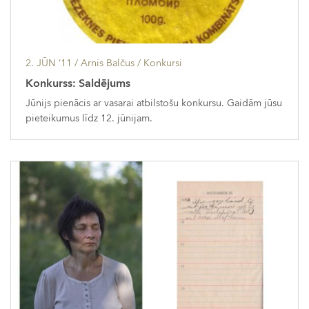
2. JŪN ’11
/ Arnis Balčus /
Konkursi
Konkurss: Saldējums
Jūnijs pienācis ar vasarai atbilstošu konkursu. Gaidām jūsu
pieteikumus līdz 12. jūnijam.