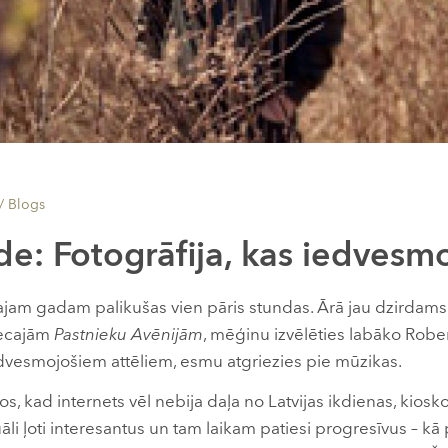
 /
Blogs
de: Fotogrāfija, kas iedvesm
najam gadam palikušas vien pāris stundas. Ārā jau dzirdams p
vecajām
Pastnieku Avēnijām
, mēģinu izvēlēties labāko Rober
vesmojošiem attēliem, esmu atgriezies pie mūzikas.
s, kad internets vēl nebija daļa no Latvijas ikdienas, kiosk
uāli ļoti interesantus un tam laikam patiesi progresīvus – kā 