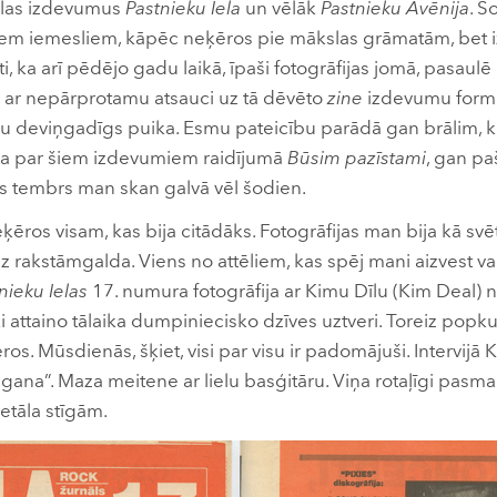
slas izdevumus
Pastnieku Iela
un vēlāk
Pastnieku Avēnija
. Š
jiem iemesliem, kāpēc neķēros pie mākslas grāmatām, bet iz
ti, ka arī pēdējo gadu laikā, īpaši fotogrāfijas jomā, pasaulē
ar nepārprotamu atsauci uz tā dēvēto
zine
izdevumu formāt
iju deviņgadīgs puika. Esmu pateicību parādā gan brālim, 
ja par šiem izdevumiem raidījumā
Būsim pazīstami
, gan p
s tembrs man skan galvā vēl šodien.
ķēros visam, kas bija citādāks. Fotogrāfijas man bija kā svēt
uz rakstāmgalda. Viens no attēliem, kas spēj mani aizvest v
nieku Ielas
17. numura fotogrāfija ar Kimu Dīlu (Kim Deal) 
ski attaino tālaika dumpiniecisko dzīves uztveri. Toreiz popku
ros. Mūsdienās, šķiet, visi par visu ir padomājuši. Intervijā 
gana”. Maza meitene ar lielu basģitāru. Viņa rotaļīgi pasma
etāla stīgām.