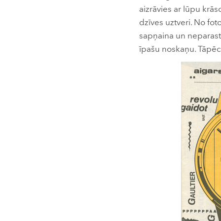
aizrāvies ar lūpu krā
dzīves uztveri. No fot
sapņaina un neparasta
īpašu noskaņu. Tāpēc 