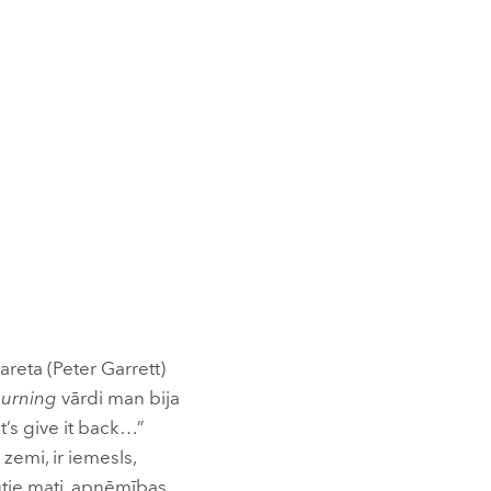
areta (Peter Garrett)
Burning
vārdi man bija
et’s give it back…”
zemi, ir iemesls,
kūtie mati, apņēmības