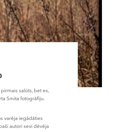
o
irmais salūts, bet es,
ta Smita fotogrāfiju.
os varēja iegādāties
paši autori sevi dēvēja