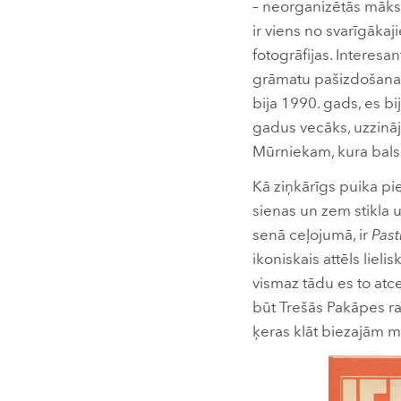
– neorganizētās māk
ir viens no svarīgāka
fotogrāfijas. Interesan
grāmatu pašizdošana 
bija 1990. gads, es b
gadus vecāks, uzzinā
Mūrniekam, kura bals
Kā ziņkārīgs puika pie
sienas un zem stikla 
senā ceļojumā, ir
Past
ikoniskais attēls lieli
vismaz tādu es to atce
būt Trešās Pakāpes ra
ķeras klāt biezajām m