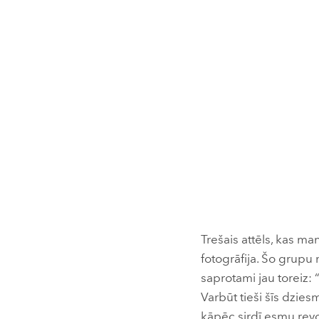
Trešais attēls, kas ma
fotogrāfija. Šo grupu
saprotami jau toreiz: 
Varbūt tieši šīs dzies
kāpēc sirdī esmu revo