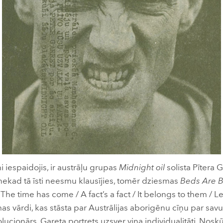
ni iespaidojis, ir austrāļu grupas
Midnight oil
solista Pītera G
 nekad tā īsti neesmu klausījies, tomēr dziesmas
Beds Are 
“The time has come / A fact’s a fact / It belongs to them / L
mas vārdi, kas stāsta par Austrālijas aborigēnu cīņu par savu 
lucionārs. Gareta portrets uzsver viņa individualitāti. Nos