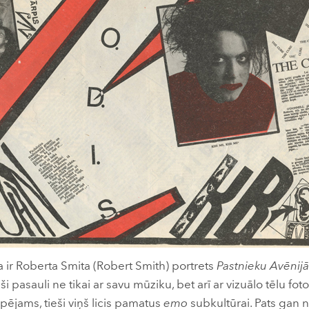
a ir Roberta Smita (Robert Smith) portrets
Pastnieku Avēnijā
ši pasauli ne tikai ar savu mūziku, bet arī ar vizuālo tēlu foto
spējams, tieši viņš licis pamatus
emo
subkultūrai. Pats gan