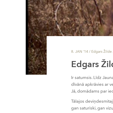
8. JAN ’14
/ Edgars Žilde
Edgars Žil
Ir satumsis. Līdz Jau
dīvānā apkrāvies ar 
Jā, domādams par ied
Tālajos deviņdesmitajo
gan saturiski, gan viz