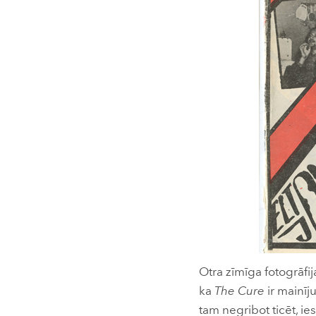
Otra zīmīga fotogrāfij
ka
The Cure
ir mainīju
tam negribot ticēt, ie