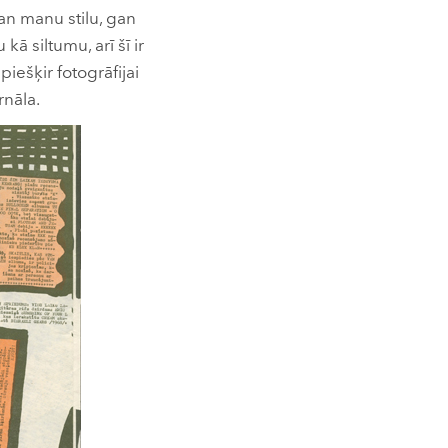
an manu stilu, gan
ā siltumu, arī šī ir
piešķir fotogrāfijai
rnāla.