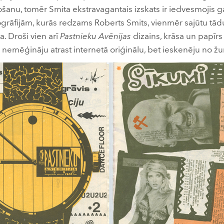
sošanu, tomēr Smita ekstravagantais izskats ir iedvesmojis g
ogrāfijām, kurās redzams Roberts Smits, vienmēr sajūtu tādu k
. Droši vien arī
Pastnieku Avēnijas
dizains, krāsa un papīrs 
nemēģināju atrast internetā oriģinālu, bet ieskenēju no žu