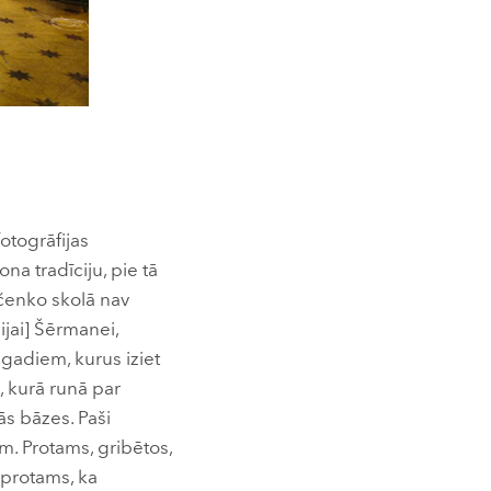
otogrāfijas
na tradīciju, pie tā
dčenko skolā nav
ijai] Šērmanei,
gadiem, kurus iziet
s, kurā runā par
ās bāzes. Paši
m. Protams, gribētos,
Saprotams, ka