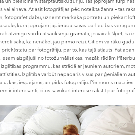
dā un pieaicinām starptautisku žūriju. Tas joprojām turpinās
 vai ainava. Аtlasīt fotogrāfijas pēc noteikta žanra – tas rak
m, fotografēt dabu, uzņemt mērkaķa portretu un piekārt lof
saulē, kurā joprojām jāpierāda savas pārliecības vērtīgu
rāk atzinīgu vārdu atsauksmju grāmatā, jo vairāk šķiet, ka 
 nereti saka, ka nenākot jau pirmo reizi. Citiem vairāku gadu 
riekšstatu par fotogrāfiju, par to, kas tajā atļauts. Patlaba
u, esam aizgājuši no fotožurnālistikas, mazāk rādām Pēterb
ā izglītības programmu, kas strādā ar jauniem autoriem, mot
attīstīties. Izglītība varbūt nepadarīs visus par ģeniāliem au
ju, kas, iespējams, arī pirks fotogrāfiju. Pie mums mācīties 
m ir interesanti, citus savukārt interesē rakstīt par fotogrāfi