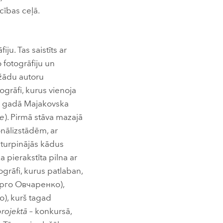
cības ceļā.
iju. Tas saistīts ar
fotogrāfiju un
ažādu autoru
ogrāfi, kurus vienoja
7. gadā Majakovska
е
). Pirmā stāva mazajā
onālizstādēm, ar
s turpinājās kādus
 pierakstīta pilna ar
ogrāfi, kurus patlaban,
рго Овчаренко),
о), kurš tagad
projektā –
konkursā,