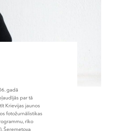
06. gadā
ļaudījās par tā
īt Krievijas jaunos
os fotožurnālistikas
programmu, rīko
). Šeremetova