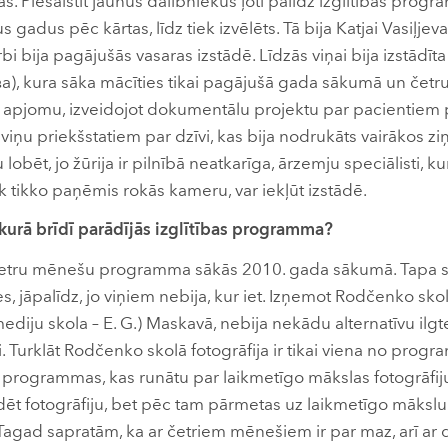
s. Piesaistīt jaunus dalībniekus ļoti palīdz izglītības prog
s gadus pēc kārtas, līdz tiek izvēlēts. Tā bija Katjai Vasiļje
bi bija pagājušās vasaras izstādē. Līdzās viņai bija izstādī
), kura sāka mācīties tikai pagājušā gada sākumā un četr
a apjomu, izveidojot dokumentālu projektu par pacientiem ps
viņu priekšstatiem par dzīvi, kas bija nodrukāts vairākos zi
bēt, jo žūrija ir pilnībā neatkarīga, ārzemju speciālisti, ku
tik tikko paņēmis rokās kameru, var iekļūt izstādē.
 kurā brīdī parādījās izglītības programma?
etru mēnešu programma sākās 2010. gada sākumā. Tapa ska
ies, jāpalīdz, jo viņiem nebija, kur iet. Izņemot Rodčenko sk
ediju skola – E. G.) Maskavā, nebija nekādu alternatīvu ilgte
. Turklāt Rodčenko skolā fotogrāfija ir tikai viena no progr
programmas, kas runātu par laikmetīgo mākslas fotogrāfiju, 
studēt fotogrāfiju, bet pēc tam pārmetas uz laikmetīgo mākslu.
 Tagad sapratām, ka ar četriem mēnešiem ir par maz, arī ar 