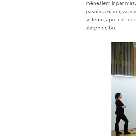
mēnešiem ir par maz, j
pasniedzējiem, vai v
sistēmu, apmācība not
starpniecību.