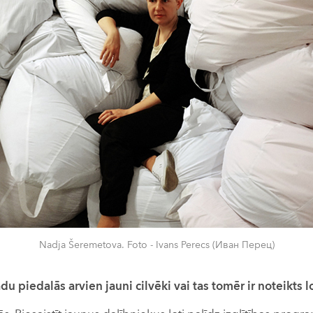
Nadja Šeremetova. Foto - Ivans Perecs (Иван Перец)
du piedalās arvien jauni cilvēki vai tas tomēr ir noteikts l