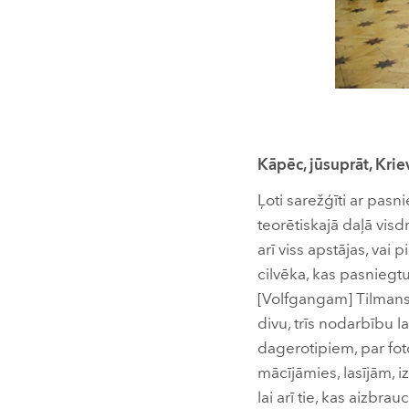
Kāpēc, jūsuprāt, Krie
Ļoti sarežģīti ar pasn
teorētiskajā daļā visd
arī viss apstājas, va
cilvēka, kas pasniegtu
[Volfgangam] Tilmans
divu, trīs nodarbību la
dagerotipiem, par foto
mācījāmies, lasījām, 
lai arī tie, kas aizbr