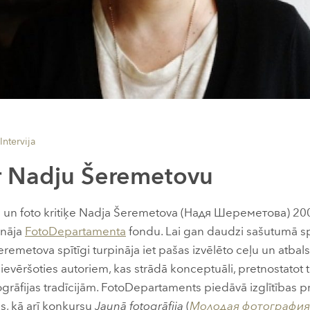
Intervija
ar Nadju Šeremetovu
a un foto kritiķe Nadja Šeremetova (Надя Шереметова)
20
ināja
FotoDepartamenta
fondu. Lai gan daudzi sašutumā sp
remetova spītīgi turpināja iet pašas izvēlēto ceļu un atbalst
ievēršoties autoriem, kas strādā konceptuāli, pretnostatot t
grāfijas tradīcijām. FotoDepartaments piedāvā izglītības 
es, kā arī konkursu
Jaunā fotogrāfija
(
Молодая фотография