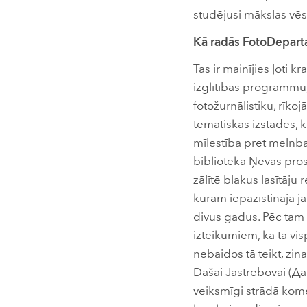
studējusi mākslas vēs
Kā radās FotoDeparta
Tas ir mainījies ļoti k
izglītības programmu,
fotožurnālistiku, rī
tematiskās izstādes, k
mīlestība pret melnb
bibliotēkā Ņevas pro
zālītē blakus lasītāju
kurām iepazīstināja ja
divus gadus. Pēc tam 
izteikumiem, ka tā vis
nebaidos tā teikt, zin
Dašai Jastrebovai (Да
veiksmīgi strādā kome