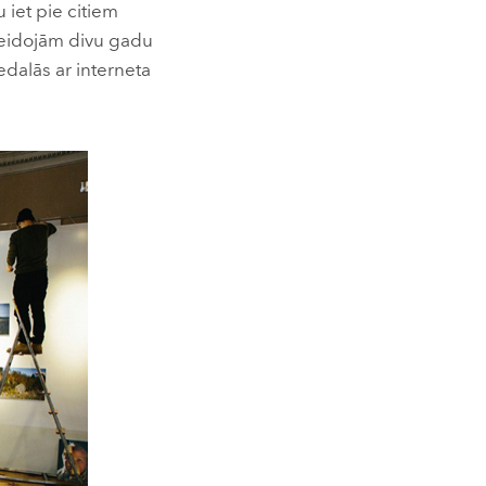
u iet pie citiem
veidojām divu gadu
dalās ar interneta