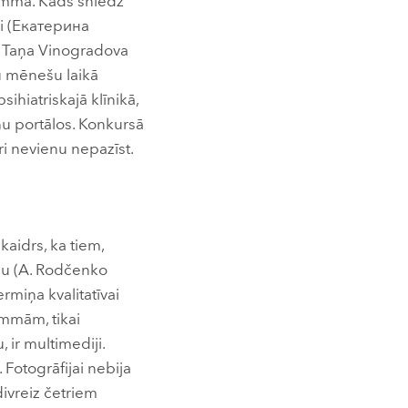
ramma. Kāds sniedz
vai (Екатерина
ta Taņa Vinogradova
u mēnešu laikā
ihiatriskajā klīnikā,
ņu portālos. Konkursā
ri nevienu nepazīst.
idrs, ka tiem,
olu (A. Rodčenko
rmiņa kvalitatīvai
ammām, tikai
ir multimediji.
 Fotogrāfijai nebija
divreiz četriem