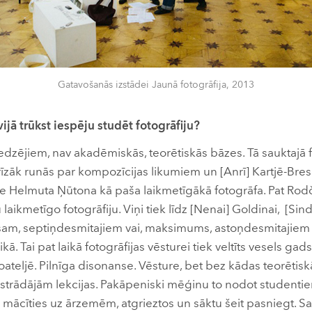
Gatavošanās izstādei Jaunā fotogrāfija, 2013
vijā trūkst iespēju studēt fotogrāfiju?
iedzējiem, nav akadēmiskās, teorētiskās bāzes. Tā sauktajā f
rīzāk runās par kompozīcijas likumiem un [Anrī] Kartjē-Breso
i pie Helmuta Ņūtona kā paša laikmetīgākā fotogrāfa. Pat Ro
 laikmetīgo fotogrāfiju. Viņi tiek līdz [Nenai] Goldinai, [Sind
am, septiņdesmitajiem vai, maksimums, astoņdesmitajiem 
ikā. Tai pat laikā fotogrāfijas vēsturei tiek veltīts vesels gad
ateljē. Pilnīga disonanse. Vēsture, bet bez kādas teorētisk
izstrādājām lekcijas. Pakāpeniski mēģinu to nodot studentie
auc mācīties uz ārzemēm, atgrieztos un sāktu šeit pasniegt. 