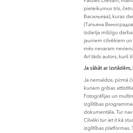
Paldies Dievam, mainā
pieteikumus trīs, četru
Васильева), kuras dar
(Татьяна Виноградова
izdarīja milzīgu darb
jauniem cilvēkiem un 
mēs nevaram nevienu lo
Arī tāds autors, kurš 
Ja sākāt ar izstādēm,
Ja nemaldos, pirmā č
kuriem gribas attīstīt
Fotogrāfijas un multim
izglītības programmai
dokumentāla. Tur nav 
Cilvēki tur iet it kā 
izglītības platformas.