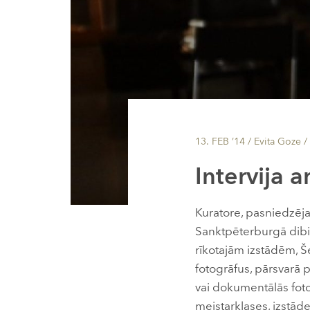
13. FEB ’14
/ Evita Goze /
Intervija 
Kuratore, pasniedzēj
Sanktpēterburgā dib
rīkotajām izstādēm, Še
fotogrāfus, pārsvarā p
vai dokumentālās foto
meistarklases, izstād