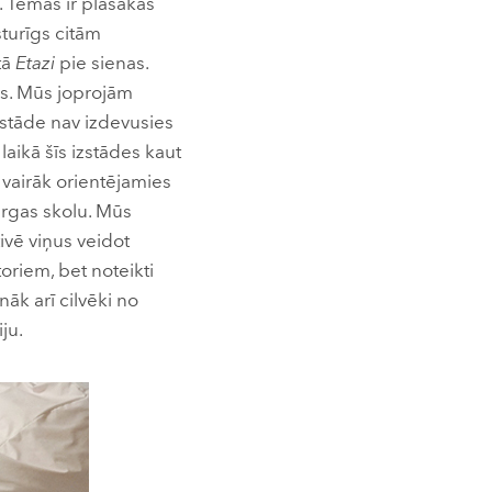
. Tēmas ir plašākas
sturīgs citām
tā
Etazi
pie sienas.
ms. Mūs joprojām
izstāde nav izdevusies
laikā šīs izstādes kaut
n vairāk orientējamies
urgas skolu. Mūs
ivē viņus veidot
toriem, bet noteikti
nāk arī cilvēki no
ju.