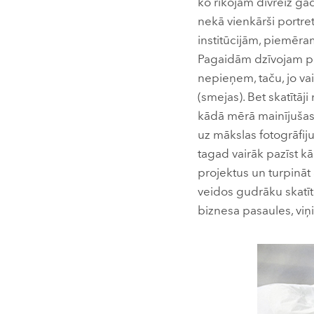
ko rīkojam divreiz ga
nekā vienkārši portrets
institūcijām, piemēra
Pagaidām dzīvojam pa
nepieņem, taču, jo vai
(smejas). Bet skatītāji
kādā mērā mainījušas p
uz mākslas fotogrāfij
tagad vairāk pazīst k
projektus un turpināt 
veidos gudrāku skatītā
biznesa pasaules, viņie