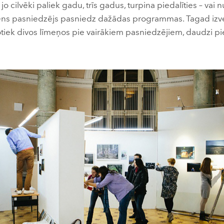
o cilvēki paliek gadu, trīs gadus, turpina piedalīties – vai n
iens pasniedzējs pasniedz dažādas programmas. Tagad iz
iek divos līmeņos pie vairākiem pasniedzējiem, daudzi pie