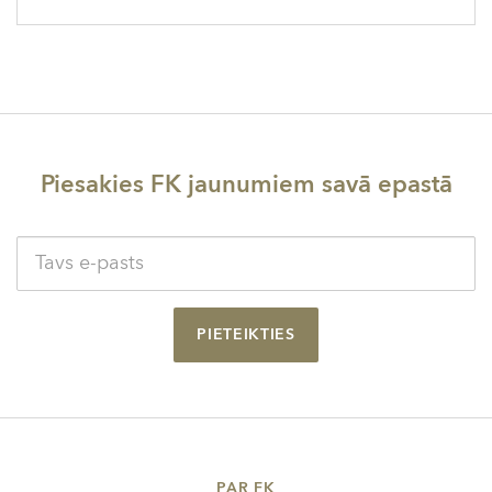
Piesakies FK jaunumiem savā epastā
PIETEIKTIES
PAR FK