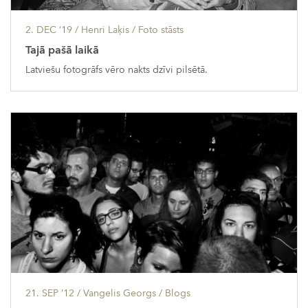
2. DEC ’19
/ Henri Laķis /
Foto stāsts
Tajā pašā laikā
Latviešu fotogrāfs vēro nakts dzīvi pilsētā.
21. SEP ’12
/ Vangelis Georgs /
Blogs