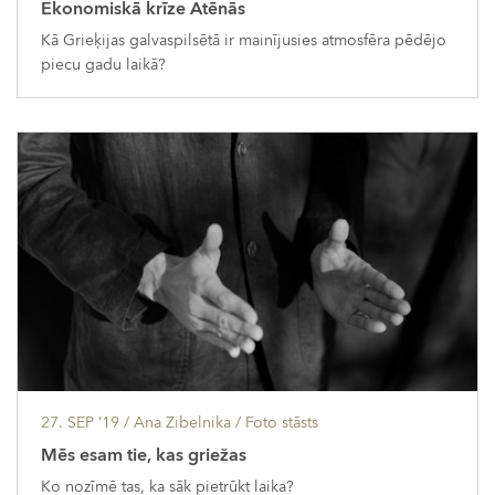
Ekonomiskā krīze Atēnās
Kā Grieķijas galvaspilsētā ir mainījusies atmosfēra pēdējo
piecu gadu laikā?
27. SEP ’19
/ Ana Zibelnika /
Foto stāsts
Mēs esam tie, kas griežas
Ko nozīmē tas, ka sāk pietrūkt laika?