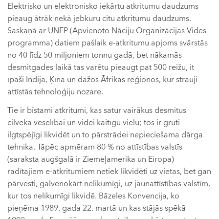
Elektrisko un elektronisko iekārtu atkritumu daudzums
pieaug ātrāk nekā jebkuru citu atkritumu daudzums.
Saskaņā ar UNEP (Apvienoto Nāciju Organizācijas Vides
programma) datiem pašlaik e-atkritumu apjoms svārstās
no 40 līdz 50 miljoniem tonnu gadā, bet nākamās
desmitgades laikā tas varētu pieaugt pat 500 reižu, it
īpaši Indijā, Ķīnā un dažos Āfrikas reģionos, kur strauji
attīstās tehnoloģiju nozare.
Tie ir bīstami atkritumi, kas satur vairākus desmitus
cilvēka veselībai un videi kaitīgu vielu; tos ir grūti
ilgtspējīgi likvidēt un to pārstrādei nepieciešama dārga
tehnika. Tāpēc apmēram 80 % no attīstības valstīs
(saraksta augšgalā ir Ziemeļamerika un Eiropa)
radītajiem e-atkritumiem netiek likvidēti uz vietas, bet gan
pārvesti, galvenokārt nelikumīgi, uz jaunattīstības valstīm,
kur tos nelikumīgi likvidē. Bāzeles Konvencija, ko
pieņēma 1989. gada 22. martā un kas stājās spēkā