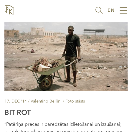
EN
Tog
nav
17. DEC ’14
/ Valentīno Bellīni /
Foto stāsts
BIT ROT
“Patēriņa preces ir paredzētas izlietošanai un izzušanai;
tās raksturo īslaicīgums un iznīcība; uz patēriņa precēm