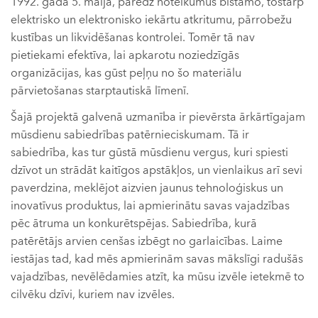
1992. gada 5. maijā, paredz noteikumus bīstamo, tostarp
elektrisko un elektronisko iekārtu atkritumu, pārrobežu
kustības un likvidēšanas kontrolei. Tomēr tā nav
pietiekami efektīva, lai apkarotu noziedzīgās
organizācijas, kas gūst peļņu no šo materiālu
pārvietošanas starptautiskā līmenī.
Šajā projektā galvenā uzmanība ir pievērsta ārkārtīgajam
mūsdienu sabiedrības patērnieciskumam. Tā ir
sabiedrība, kas tur gūstā mūsdienu vergus, kuri spiesti
dzīvot un strādāt kaitīgos apstākļos, un vienlaikus arī sevi
paverdzina, meklējot aizvien jaunus tehnoloģiskus un
inovatīvus produktus, lai apmierinātu savas vajadzības
pēc ātruma un konkurētspējas. Sabiedrība, kurā
patērētājs arvien cenšas izbēgt no garlaicības. Laime
iestājas tad, kad mēs apmierinām savas mākslīgi radušās
vajadzības, nevēlēdamies atzīt, ka mūsu izvēle ietekmē to
cilvēku dzīvi, kuriem nav izvēles.