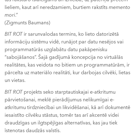
lieliem, kaut arī neredzamiem, burtiem rakstīts
memento
mori
.”
(Zigmunts Baumans)
BIT ROT
ir sarunvalodas termins, ko lieto datorizētā
informāciju sistēmu vidē, runājot par datu nesējos vai
programmatūrās uzglabātu datu pakāpenisku
“sabojāšanos”. Šajā gadījumā koncepcija no virtuālās
realitātes, kas veidota no bitiem un programmatūrām, ir
pārcelta uz materiālo realitāti, kur darbojas cilvēki, lietas
un vietas.
BIT ROT
projekts seko starptautiskajai e-atkritumu
pārvietošanai, meklē pierādījumus nelikumīgai e-
atkritumu tirdzniecībai un likvidēšanai, kā arī dokumentē
iesaistīto cilvēku stāstus, tomēr tas arī akcentē videi
draudzīgas un ilgtspējīgas alternatīvas, kas jau tiek
īstenotas daudzās valstīs.