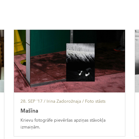
28. SEP ’17
/ Irina Zadorožnaja /
Foto stāsts
Mašīna
Krievu fotogrāfe pievēršas apziņas stāvokļa
izmaiņām.