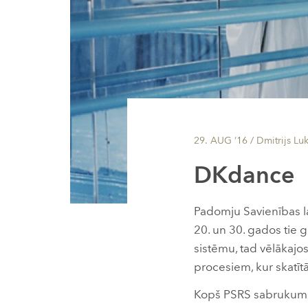
29. AUG ’16
/ Dmitrijs Lu
DKdance
Padomju Savienības la
20. un 30. gados tie 
sistēmu, tad vēlākajo
procesiem, kur skatītāj
Kopš PSRS sabrukuma 