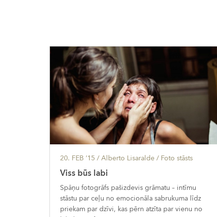
20. FEB ’15
/ Alberto Lisaralde /
Foto stāsts
Viss būs labi
Spāņu fotogrāfs pašizdevis grāmatu – intīmu
stāstu par ceļu no emocionāla sabrukuma līdz
priekam par dzīvi, kas pērn atzīta par vienu no