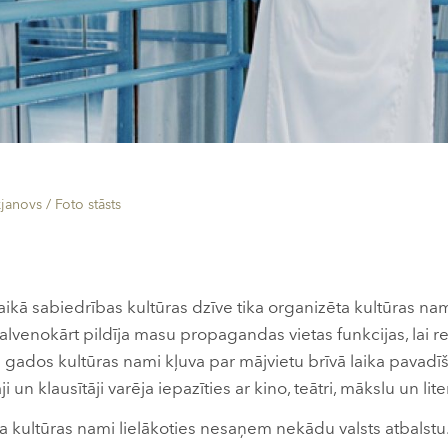
kjanovs /
Foto stāsts
ikā sabiedrības kultūras dzīve tika organizēta kultūras na
galvenokārt pildīja masu propagandas vietas funkcijas, lai 
s gados kultūras nami kļuva par mājvietu brīvā laika pavadī
i un klausītāji varēja iepazīties ar kino, teātri, mākslu un lite
kultūras nami lielākoties nesaņem nekādu valsts atbalstu