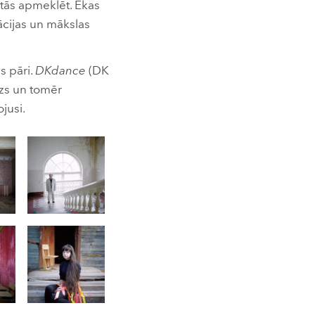
 tās apmeklēt. Ēkas
ācijas un mākslas
is pāri.
DKdance
(DK
cīzs un tomēr
jusi.