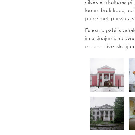
cilvēkiem kultūras pi
lēnām brūk kopā, aprī
priekšmeti pārsvarā s
Es esmu pabijis vairākā
ir saīsinājums no
dvor
melanholisks skatījums