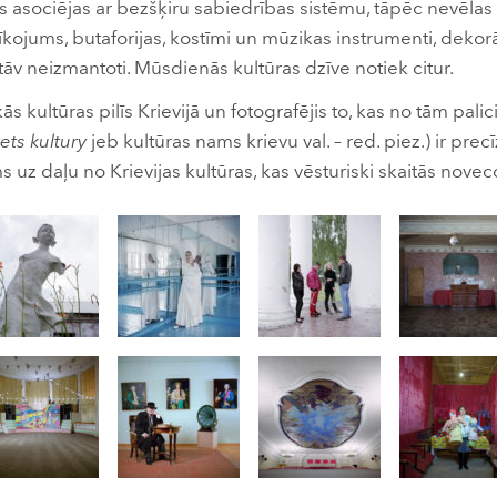
lis asociējas ar bezšķiru sabiedrības sistēmu, tāpēc nevēlas
kojums, butaforijas, kostīmi un mūzikas instrumenti, dekor
tāv neizmantoti. Mūsdienās kultūras dzīve notiek citur.
s kultūras pilīs Krievijā un fotografējis to, kas no tām palic
ets kultury
jeb kultūras nams krievu val. – red. piez.) ir pre
 uz daļu no Krievijas kultūras, kas vēsturiski skaitās noveco