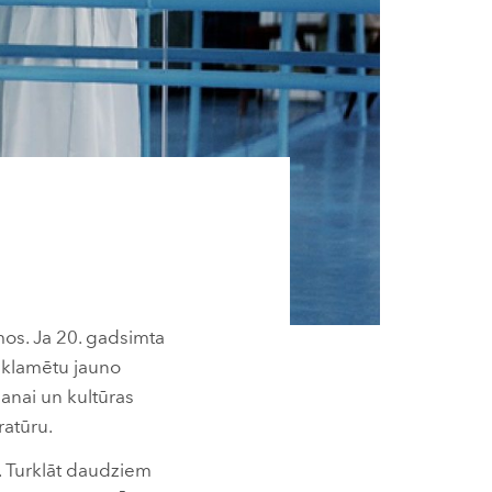
mos. Ja 20. gadsimta
reklamētu jauno
šanai un kultūras
ratūru.
. Turklāt daudziem