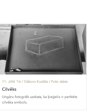
11. JAN ’16
/ Gābors Kudāšs /
Foto stāsts
Cilvēks
Ungāru fotogrāfs uzskata, ka ķieģelis ir perfekts
cilvēka simbols.