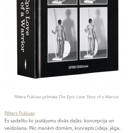
Pētera Puklusa grāmata
The Epic Love Story of a Warrior
Pēters Pukluss
:
Es sadalītu šo jautājumu divās daļās: koncepcija un
veidošana. Pēc manām domām, koncepts (ideja, jēga,