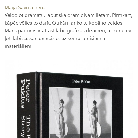
Maija Savolainena
:
Veidojot grāmatu, jābūt skaidrām divām lietām. Pirmkārt,
kāpēc vēlies to darīt. Otrkārt, ar ko tu kopā to veidosi.
Mans padoms ir atrast labu grafikas dizaineri, ar kuru tev
ļoti labi saskan un neiziet uz kompromisiem ar
materiāliem.