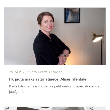
25. SEP ’20
/ Foto Kvartāls /
Video
FK jautā mākslas zinātniecei Alisei Tīfentālei
Kāda fotogrāfija ir modē, kā pētīt vēsturi, kāpēc studēt u.c.
jautājumi.