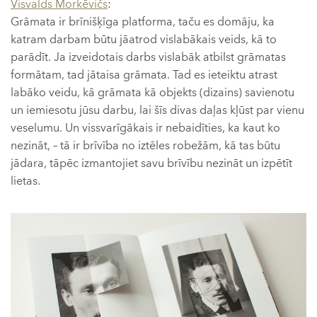
Visvalds Morkēvičs
:
Grāmata ir brīnišķīga platforma, taču es domāju, ka
katram darbam būtu jāatrod vislabākais veids, kā to
parādīt. Ja izveidotais darbs vislabāk atbilst grāmatas
formātam, tad jātaisa grāmata. Tad es ieteiktu atrast
labāko veidu, kā grāmata kā objekts (dizains) savienotu
un iemiesotu jūsu darbu, lai šīs divas daļas kļūst par vienu
veselumu. Un vissvarīgākais ir nebaidīties, ka kaut ko
nezināt, – tā ir brīvība no iztēles robežām, kā tas būtu
jādara, tāpēc izmantojiet savu brīvību nezināt un izpētīt
lietas.