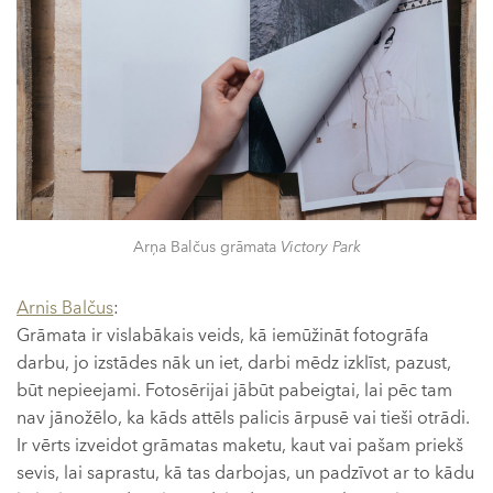
Arņa Balčus grāmata
Victory Park
Arnis Balčus
:
Grāmata ir vislabākais veids, kā iemūžināt fotogrāfa
darbu, jo izstādes nāk un iet, darbi mēdz izklīst, pazust,
būt nepieejami. Fotosērijai jābūt pabeigtai, lai pēc tam
nav jānožēlo, ka kāds attēls palicis ārpusē vai tieši otrādi.
Ir vērts izveidot grāmatas maketu, kaut vai pašam priekš
sevis, lai saprastu, kā tas darbojas, un padzīvot ar to kādu