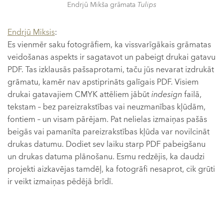
Endrjū Mikša grāmata
Tulips
Endrjū Miksis
:
Es vienmēr saku fotogrāfiem, ka vissvarīgākais grāmatas
veidošanas aspekts ir sagatavot un pabeigt drukai gatavu
PDF. Tas izklausās pašsaprotami, taču jūs nevarat izdrukāt
grāmatu, kamēr nav apstiprināts galīgais PDF. Visiem
drukai gatavajiem CMYK attēliem jābūt
indesign
failā,
tekstam – bez pareizrakstības vai neuzmanības kļūdām,
fontiem – un visam pārējam. Pat nelielas izmaiņas pašās
beigās vai pamanīta pareizrakstības kļūda var novilcināt
drukas datumu. Dodiet sev laiku starp PDF pabeigšanu
un drukas datuma plānošanu. Esmu redzējis, ka daudzi
projekti aizkavējas tamdēļ, ka fotogrāfi nesaprot, cik grūti
ir veikt izmaiņas pēdējā brīdī.