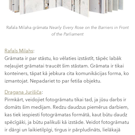
Rafala Milaha grāmata
Nearly Every Rose on the Barriers in Front
of the Parliament
Rafals Milahs
:
Grāmata ir par stāstu, ko vēlaties izstāstīt, tāpēc labāk
neļaujiet grāmatai traucēt šim stāstam. Grāmata ir tikai
konteiners, tāpat kā jebkura cita komunikācijas forma, ko
izmantojat. Nepadariet to par fetiša objektu.
Dragana Jurišiča
:
Pirmkārt, veidojiet fotogrāmatu tikai tad, ja jūsu darbs ir
domāts šim medijam. Redzu daudzus piemērus darbiem,
kas tiek iespiesti fotogrāmatas formātā, kaut būtu daudz
spēcīgāki, ja būtu palikuši kā izstāde. Veidot fotogrāmatu
ir dārgi un laikietilpīgi, tirgus ir pārpludināts, lielākajā