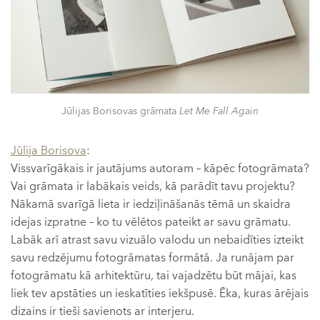
Jūlijas Borisovas grāmata
Let Me Fall Again
Jūlija Borisova
:
Vissvarīgākais ir jautājums autoram – kāpēc fotogrāmata?
Vai grāmata ir labākais veids, kā parādīt tavu projektu?
Nākamā svarīgā lieta ir iedziļināšanās tēmā un skaidra
idejas izpratne – ko tu vēlētos pateikt ar savu grāmatu.
Labāk arī atrast savu vizuālo valodu un nebaidīties izteikt
savu redzējumu fotogrāmatas formātā. Ja runājam par
fotogrāmatu kā arhitektūru, tai vajadzētu būt mājai, kas
liek tev apstāties un ieskatīties iekšpusē. Ēka, kuras ārējais
dizains ir tieši savienots ar interjeru.