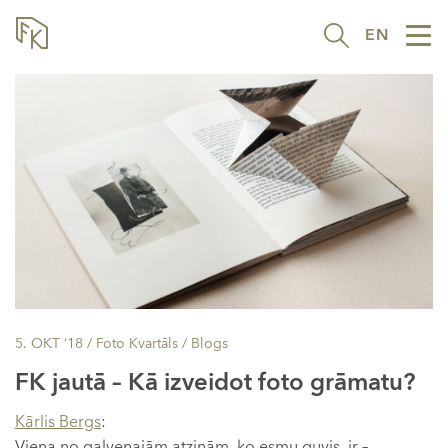
EN
Tog
nav
5. OKT ’18
/ Foto Kvartāls /
Blogs
FK jautā – Kā izveidot foto grāmatu?
Kārlis Bergs
:
Viena no galvenajām atziņām, ko esmu guvis, ir –