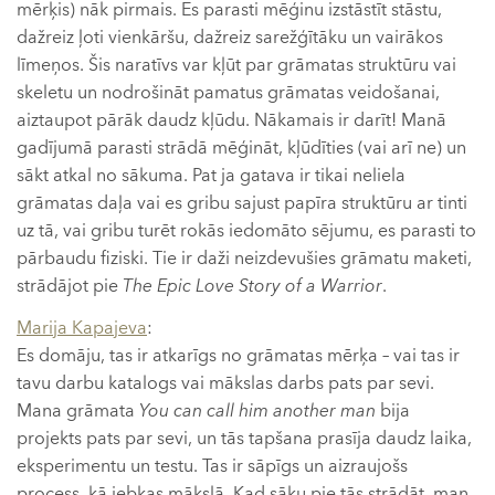
mērķis) nāk pirmais. Es parasti mēģinu izstāstīt stāstu,
dažreiz ļoti vienkāršu, dažreiz sarežģītāku un vairākos
līmeņos. Šis naratīvs var kļūt par grāmatas struktūru vai
skeletu un nodrošināt pamatus grāmatas veidošanai,
aiztaupot pārāk daudz kļūdu. Nākamais ir darīt! Manā
gadījumā parasti strādā mēģināt, kļūdīties (vai arī ne) un
sākt atkal no sākuma. Pat ja gatava ir tikai neliela
grāmatas daļa vai es gribu sajust papīra struktūru ar tinti
uz tā, vai gribu turēt rokās iedomāto sējumu, es parasti to
pārbaudu fiziski. Tie ir daži neizdevušies grāmatu maketi,
strādājot pie
The Epic Love Story of a Warrior
.
Marija Kapajeva
:
Es domāju, tas ir atkarīgs no grāmatas mērķa – vai tas ir
tavu darbu katalogs vai mākslas darbs pats par sevi.
Mana grāmata
You can call him another man
bija
projekts pats par sevi, un tās tapšana prasīja daudz laika,
eksperimentu un testu. Tas ir sāpīgs un aizraujošs
process, kā jebkas mākslā. Kad sāku pie tās strādāt, man