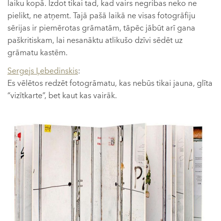
laiku kopā. Izdot tikai tad, kad vairs negribas neko ne
pielikt, ne atņemt. Tajā pašā laikā ne visas fotogrāfiju
sērijas ir piemērotas grāmatām, tāpēc jābūt arī gana
paškritiskam, lai nesanāktu atlikušo dzīvi sēdēt uz
grāmatu kastēm.
Sergejs Ļebedinskis
:
Es vēlētos redzēt fotogrāmatu, kas nebūs tikai jauna, glīta
“vizītkarte”, bet kaut kas vairāk.