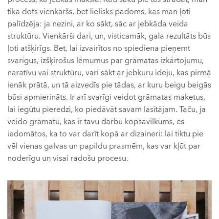
tika dots vienkāršs, bet lielisks padoms, kas man ļoti
palīdzēja: ja nezini, ar ko sākt, sāc ar jebkāda veida
struktūru. Vienkārši dari, un, visticamāk, gala rezultāts būs
ļoti atšķirīgs. Bet, lai izvairītos no spiediena pieņemt
svarīgus, izšķirošus lēmumus par grāmatas izkārtojumu,
naratīvu vai struktūru, vari sākt ar jebkuru ideju, kas pirmā
ienāk prātā, un tā aizvedīs pie tādas, ar kuru beigu beigās
būsi apmierināts. Ir arī svarīgi veidot grāmatas maketus,
lai iegūtu pieredzi, ko piedāvāt savam lasītājam. Taču, ja
veido grāmatu, kas ir tavu darbu kopsavilkums, es
iedomātos, ka to var darīt kopā ar dizaineri: lai tiktu pie
vēl vienas galvas un papildu prasmēm, kas var kļūt par
noderīgu un visai radošu procesu.