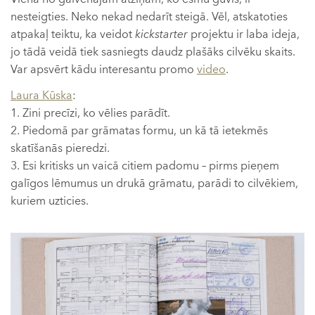
nesteigties. Neko nekad nedarīt steigā. Vēl, atskatoties
atpakaļ teiktu, ka veidot
kickstarter
projektu ir laba ideja,
jo tādā veidā tiek sasniegts daudz plašāks cilvēku skaits.
Var apsvērt kādu interesantu promo
video
.
Laura Kūska
:
1. Zini precīzi, ko vēlies parādīt.
2. Piedomā par grāmatas formu, un kā tā ietekmēs
skatīšanās pieredzi.
3. Esi kritisks un vaicā citiem padomu – pirms pieņem
galīgos lēmumus un drukā grāmatu, parādi to cilvēkiem,
kuriem uzticies.