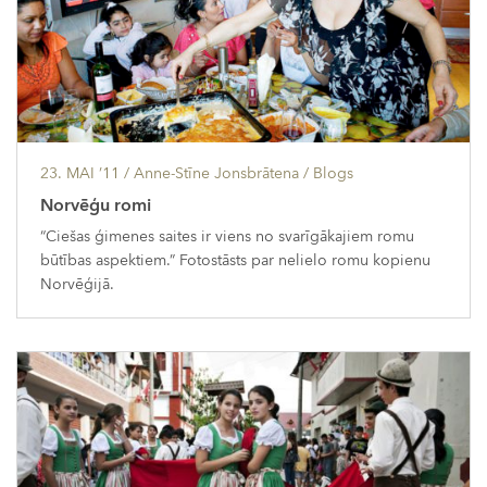
23. MAI ’11
/ Anne-Stīne Jonsbrātena /
Blogs
Norvēģu romi
“Ciešas ģimenes saites ir viens no svarīgākajiem romu
būtības aspektiem.” Fotostāsts par nelielo romu kopienu
Norvēģijā.