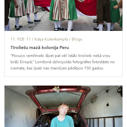
11. FEB ’11
/ Katja Kulenkampfa /
Blogs
Tiroliešu mazā kolonija Peru
“Pocuco iemītnieki šķiet pat vēl īstāki tirolieši nekā viņu
brāļi Eiropā.” Londonā dzīvojošās fotogrāfes fotostāsts no
ciemata, kas īpaši nav mainījies pēdējos 150 gadus.