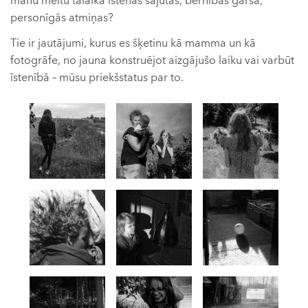
manu meitu tālaika īstenās sajūtas, bērnības garša,
personīgās atmiņas?
Tie ir jautājumi, kurus es šķetinu kā mamma un kā
fotogrāfe, no jauna konstruējot aizgājušo laiku vai varbūt
īstenībā – mūsu priekšstatus par to.