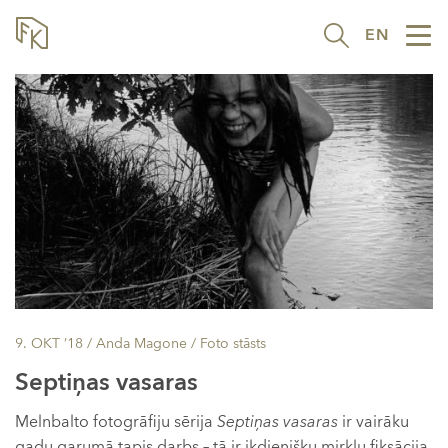
EN
Tog
nav
9. OKT ’18
/ Anda Magone /
Foto stāsts
Septiņas vasaras
Melnbalto fotogrāfiju sērija
Septiņas vasaras
ir vairāku
gadu garumā tapis darbs – tā ir ikdienišķu mirkļu fiksācija,