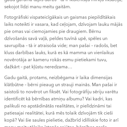
sekojot līdzi manu meitu gaitām.
Fotogrāfiski vispateicīgākais un gaismas piepildītākais
laiks noteikti ir vasara, kad ceļojam, dzīvojam lauku mājās
pie omas vai ciemojamies pie draugiem. Bērnu
dzīvošanās savā vaļā, peldes tuvīnā upē, spēles un
savrupība – tā ir atraisoša vide; man pašai – radošs, bet
kluss darbības lauks, kurā es kā mamma un vienlaikus
novērotāja ar kameru rokās esmu pietiekami tuvu,
dažkārt – pat kļūstu neredzama…
Gadu gaitā, protams, neizbēgama ir laika dimensijas
klātbūtne – bērni pieaug un strauji mainās. Man pašai ir
saistoši to novērot un fiksēt. Vai fotogrāfiju sēriju varētu
identificēt kā bērnības atmiņu albumu? Vai kadri, kas
palikuši no apstādinātās realitātes, ir pielīdzināmi tai
patiesajai realitātei, kurā mēs tolaik dzīvojām tik cieši
kopā? Vai šie saules pielietie, dažbrīd idilliskie foto ir arī