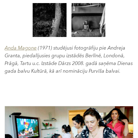
Anda Magone
(1971) studējusi fotogrāfiju pie Andreja
Granta, piedalījusies grupu izstādēs Berlīnē, Londonā,
Prāgā, Tartu u.c. Izstāde Dārzs 2008. gadā saņēma Dienas
gada balvu Kultūrā, kā arī nomināciju Purvīša balvai.