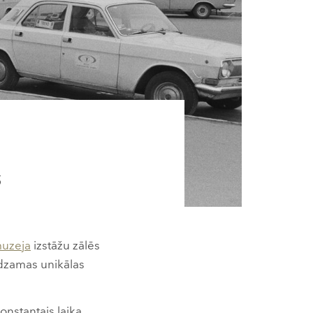
s
muzeja
izstāžu zālēs
edzamas unikālas
onstantais laika