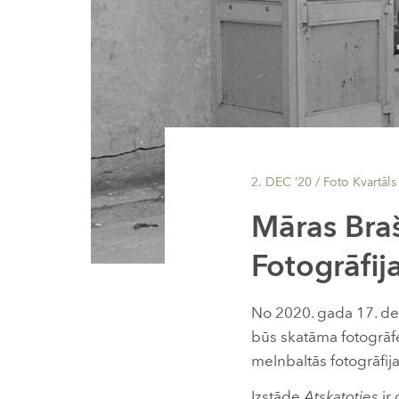
2. DEC ’20
/ Foto Kvartāls
Māras Braš
Fotogrāfij
No 2020. gada 17. de
būs skatāma fotogrāf
melnbaltās fotogrāfija
Izstāde
Atskatoties
ir