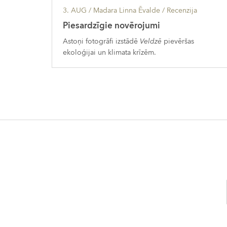
3. AUG
/ Madara Linna Ēvalde /
Recenzija
Piesardzīgie novērojumi
Astoņi fotogrāfi izstādē
Veldzē
pievēršas
ekoloģijai un klimata krīzēm.