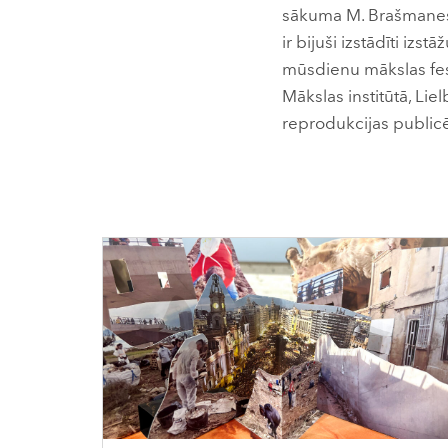
sākuma M. Brašmanes 
ir bijuši izstādīti izstā
mūsdienu mākslas fest
Mākslas institūtā, Liel
reprodukcijas public