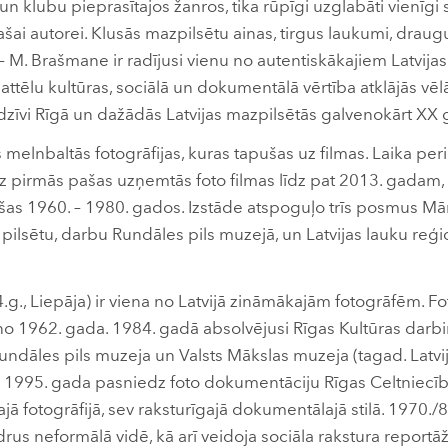
n klubu pieprasītajos žanros, tika rūpīgi uzglabāti vienīgi se
ai autorei. Klusās mazpilsētu ainas, tirgus laukumi, draugu 
 M. Brašmane ir radījusi vienu no autentiskākajiem Latvija
ttēlu kultūras, sociālā un dokumentālā vērtība atklājās vēl
 dzīvi Rīgā un dažādās Latvijas mazpilsētās galvenokārt XX 
melnbaltās fotogrāfijas, kuras tapušas uz filmas. Laika per
īz pirmās pašas uzņemtās foto filmas līdz pat 2013. gadam, 
apušas 1960. – 1980. gados. Izstāde atspoguļo trīs posmus 
 pilsētu, darbu Rundāles pils muzejā, un Latvijas lauku reģion
., Liepāja) ir viena no Latvijā zināmākajām fotogrāfēm. Fo
no 1962. gada. 1984. gadā absolvējusi Rīgas Kultūras darb
 Rundāles pils muzeja un Valsts Mākslas muzeja (tagad. Latv
 1995. gada pasniedz foto dokumentāciju Rīgas Celtniecīb
jā fotogrāfijā, sev raksturīgajā dokumentālajā stilā. 1970./
drus neformālā vidē, kā arī veidoja sociāla rakstura report