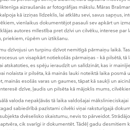
liktenīga aizraušanās ar fotogrāfijas mākslu. Māras Brašman
alpoja kā izziņas līdzeklis, lai atklātu sevi, savus sapņus, in
lvēkiem, vienlaikus dokumentējot pasauli sev apkārt un izmai
ājas autores mīlestība pret dzīvi un cilvēku, interese par l
u, priekiem, rūpēm un iztikšanu.
smu dzīvojusi un turpinu dzīvot nemitīgā pārmaiņu laikā. Tas 
rocesus un visapkārt notiekošās pārmaiņas – kā pilsētā, tā l
ai atskatoties, es spēju ieraudzīt un salīdzināt, kas ir mainīji
ai nolaista ir pilsēta, kā mainās lauki noteiktā laika posmā 
iet, mainās esošās varas un gaumes, tāpat kā saukļi un aicinā
nteresē dzīve, ļaudis un pilsēta kā mājoklis mums, cilvēkie
ā valoda nepakļāvās tā laika valdošajai mākslinieciskajai st
tagad sabiedrībā pazīstami cilvēki viņai raksturīgajā dokume
 subjekta dvēselisko skaistumu, nevis to pārveidot. Strādājo
ptvēra, cik svarīgi ir dokumentēt. Tādēļ gadu desmitiem krā