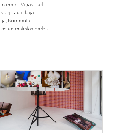
ārzemēs. Viņas darbi
starptautiskajā
zejā, Bornmutas
fijas un mākslas darbu