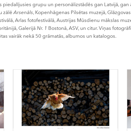
piedalījusies grupu un personālizstādēs gan Latvijā, gan 
žu zālē
Arsenāls
, Kopenhāgenas Pilsētas muzejā, Glāzgovas 
ivālā, Arlas fotofestivālā, Austrijas Mūsdienu mākslas mu
britānijā, Galerijā
Nr. 1
Bostonā, ASV, un citur. Viņas fotogrā
ētas vairāk nekā 50 grāmatās, albumos un katalogos.