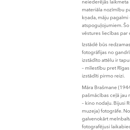
neiederējās laikmeta u
materiāla nozīmību paš
kņada, māju pagalmi –
atspoguļojumiem. Šo a
vēstures liecības par
Izstādē būs redzamas 
fotogrāfijas no gandr
izstādīto attēlu ir t
– mīlestību pret Rīgas
izstādīti pirmo reizi.
Māra Brašmane (1944.g
pašmācības ceļā jau 
– kino nodaļu. Bijusi
muzeja) fotogrāfe. No
galvenokārt melnbalta
fotografējusi laikabie