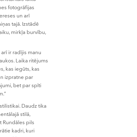
es fotogrāfijas
tereses un arī
ņas tajā. Izstādē
aiku, mirkļa burvību,
arī ir radījis manu
aukos. Laika ritējums
es, kas iegūts, kas
un izpratne par
jumi, bet par spīti
m.”
ilistikai. Daudz tika
ntālajā stilā,
t Rundāles pils
tie kadri, kuri