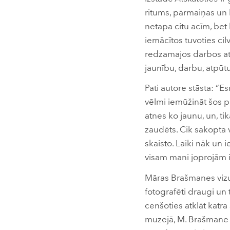
ritums, pārmaiņas un 
netapa citu acīm, bet k
iemācītos tuvoties ci
redzamajos darbos atkl
jaunību, darbu, atpūt
Pati autore stāsta: “E
vēlmi iemūžināt šos p
atnes ko jaunu, un, tik
zaudēts. Cik sakopta v
skaisto. Laiki nāk un 
visam mani joprojām i
Māras Brašmanes vizuāl
fotografēti draugi un 
cenšoties atklāt katra
muzejā, M. Brašmane a