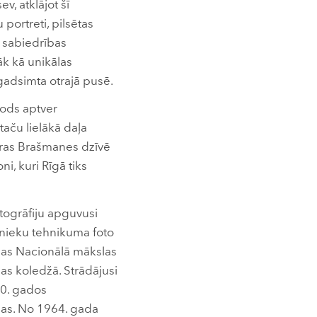
v, atklājot šī
portreti, pilsētas
s sabiedrības
āk kā unikālas
gadsimta otrajā pusē.
iods aptver
taču lielākā daļa
Māras Brašmanes dzīvē
i, kuri Rīgā tiks
togrāfiju apguvusi
inieku tehnikuma foto
ijas Nacionālā mākslas
as koledžā. Strādājusi
80. gados
āžas. No 1964. gada