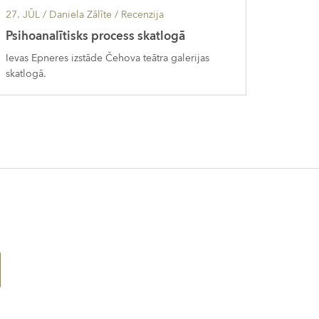
27. JŪL
/ Daniela Zālīte /
Recenzija
Psihoanalītisks process skatlogā
Ievas Epneres izstāde Čehova teātra galerijas
skatlogā.