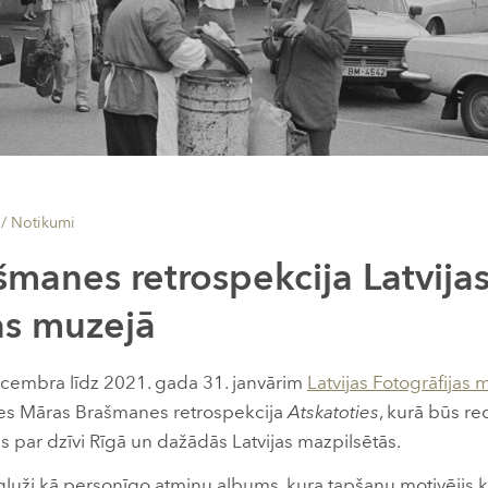
 /
Notikumi
manes retrospekcija Latvija
as muzejā
cembra līdz 2021. gada 31. janvārim
Latvijas Fotogrāfijas 
es Māras Brašmanes retrospekcija
Atskatoties
, kurā būs r
s par dzīvi Rīgā un dažādās Latvijas mazpilsētās.
 gluži kā personīgo atmiņu albums, kura tapšanu motivējis k