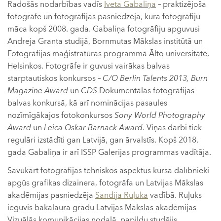
Radošās nodarbības vadīs
Iveta Gabaliņa
– praktizējoša
fotogrāfe un fotogrāfijas pasniedzēja, kura fotogrāfiju
māca kopš 2008. gada. Gabaliņa fotogrāfiju apguvusi
Andreja Granta studijā, Bornmutas Mākslas institūtā un
Fotogrāfijas maģistratūras programmā Ālto universitātē,
Helsinkos. Fotogrāfe ir guvusi vairākas balvas
starptautiskos konkursos –
C/O Berlin Talents 2013, Burn
Magazine Award
un
CDS
Dokumentālās fotogrāfijas
balvas konkursā, kā arī nominācijas pasaules
nozīmīgākajos fotokonkursos
Sony World Photography
Award
un
Leica Oskar Barnack Award
. Viņas darbi tiek
regulāri izstādīti gan Latvijā, gan ārvalstīs. Kopš 2018.
gada Gabaliņa ir arī ISSP Galerijas programmas vadītāja.
Savukārt fotogrāfijas tehniskos aspektus kursa dalībnieki
apgūs grafikas dizainera, fotogrāfa un Latvijas Mākslas
akadēmijas pasniedzēja
Sandija Ruļuka
vadībā. Ruļuks
ieguvis bakalaura grādu Latvijas Mākslas akadēmijas
Vizuālās komunikācijas nodaļā, papildu studējis