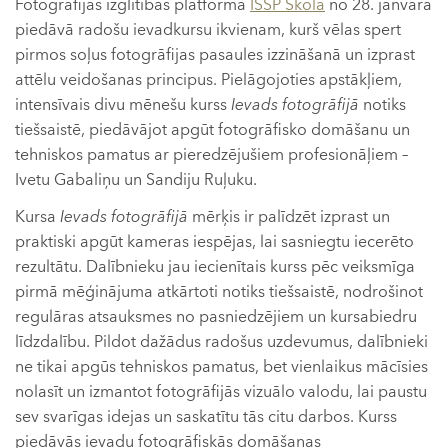
Fotogrāfijas izglītības platforma
ISSP Skola
no 28. janvāra
piedāvā radošu ievadkursu ikvienam, kurš vēlas spert
pirmos soļus fotogrāfijas pasaules izzināšanā un izprast
attēlu veidošanas principus. Pielāgojoties apstākļiem,
intensīvais divu mēnešu kurss
Ievads fotogrāfijā
notiks
tiešsaistē, piedāvājot apgūt fotogrāfisko domāšanu un
tehniskos pamatus ar pieredzējušiem profesionāļiem –
Ivetu Gabaliņu un Sandiju Ruļuku.
Kursa
Ievads fotogrāfijā
mērķis ir palīdzēt izprast un
praktiski apgūt kameras iespējas, lai sasniegtu iecerēto
rezultātu. Dalībnieku jau iecienītais kurss pēc veiksmīga
pirmā mēģinājuma atkārtoti notiks tiešsaistē, nodrošinot
regulāras atsauksmes no pasniedzējiem un kursabiedru
līdzdalību. Pildot dažādus radošus uzdevumus, dalībnieki
ne tikai apgūs tehniskos pamatus, bet vienlaikus mācīsies
nolasīt un izmantot fotogrāfijās vizuālo valodu, lai paustu
sev svarīgas idejas un saskatītu tās citu darbos. Kurss
piedāvās ievadu fotogrāfiskās domāšanas