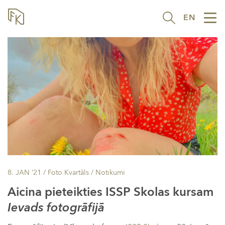
EN
Tog
nav
8. JAN ’21
/ Foto Kvartāls /
Notikumi
Aicina pieteikties ISSP Skolas kursam
Ievads fotogrāfijā