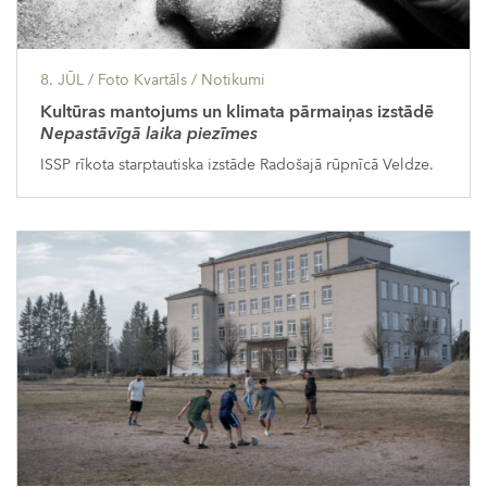
8. JŪL
/ Foto Kvartāls /
Notikumi
Kultūras mantojums un klimata pārmaiņas izstādē
Nepastāvīgā laika piezīmes
ISSP rīkota starptautiska izstāde Radošajā rūpnīcā Veldze.