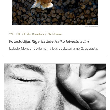
29. JŪL
/ Foto Kvartāls /
Notikumi
Fotostudijas
Rīga
izstāde
Haiku latviešu acīm
Izstāde Mencendorfa namā būs apskatāma no 2. augusta.