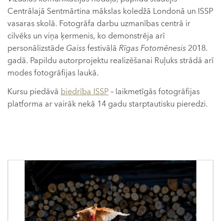
Centrālajā Sentmārtina mākslas koledžā Londonā un ISSP
vasaras skolā. Fotogrāfa darbu uzmanības centrā ir
cilvēks un viņa ķermenis, ko demonstrēja arī
personālizstāde
Gaiss
festivālā
Rīgas Fotomēnesis
2018.
gadā. Papildu autorprojektu realizēšanai Ruļuks strādā arī
modes fotogrāfijas laukā.
Kursu piedāvā
biedrība ISSP
– laikmetīgās fotogrāfijas
platforma ar vairāk nekā 14 gadu starptautisku pieredzi.