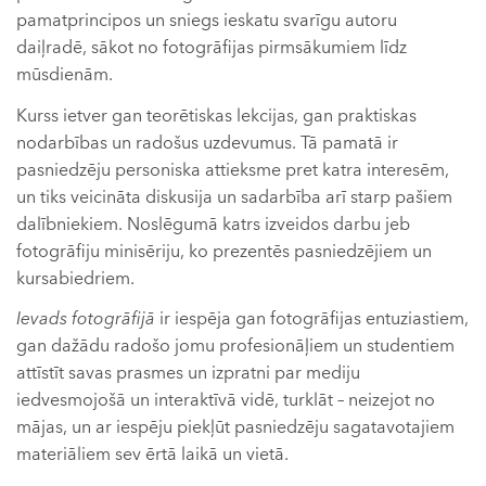
pamatprincipos un sniegs ieskatu svarīgu autoru
daiļradē, sākot no fotogrāfijas pirmsākumiem līdz
mūsdienām.
Kurss ietver gan teorētiskas lekcijas, gan praktiskas
nodarbības un radošus uzdevumus. Tā pamatā ir
pasniedzēju personiska attieksme pret katra interesēm,
un tiks veicināta diskusija un sadarbība arī starp pašiem
dalībniekiem. Noslēgumā katrs izveidos darbu jeb
fotogrāfiju minisēriju, ko prezentēs pasniedzējiem un
kursabiedriem.
Ievads fotogrāfijā
ir iespēja gan fotogrāfijas entuziastiem,
gan dažādu radošo jomu profesionāļiem un studentiem
attīstīt savas prasmes un izpratni par mediju
iedvesmojošā un interaktīvā vidē, turklāt – neizejot no
mājas, un ar iespēju piekļūt pasniedzēju sagatavotajiem
materiāliem sev ērtā laikā un vietā.