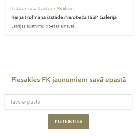
1. JŪL
/ Foto Kvartāls /
Notikumi
Reiņa Hofmaņa izstāde
Pierobeža
ISSP Galerijā
Latvijas austrumu obežas ainavas.
Piesakies FK jaunumiem savā epastā
PIETEIKTIES