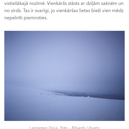
vistiešākajā nozīmē. Vienkāršs stāsts ar dziļām saknēm un
no sirds. Tas ir svarīgi, jo vienkāršas lietas bieži vien mēdz
nepelnīti piemirsties.
Lapzemes līnija. Foto – Rihards Lībietis