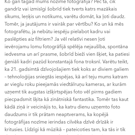
Ko gan tagad mums nozīmē fotogrāfija? Pēc tā, cik
gandrīz vai izmisīgi šobrīd tiek tverts katrs mazākais
sīkums, leņķis un notikums, varētu domāt, ka ļoti daudz.
Tomēr, ja jautājums ir vairāk par vērtību? Ko un kā mēs
fotografētu, ja nebūtu iespēju pielabot kadru vai
paslēpties aiz filtriem? Ja vēl relatīvi nesen ļoti
ievērojamu lomu fotogrāfijā spēlēja nejaušība, spontāna
iedvesma un arī prasme, šobrīd bieži vien šķiet, ka patiesi
ģeniāli kadri pazūd konstantajā fona troksnī. Varētu teikt,
ka 21. gadsimtā dzīvojošajiem tiek koks ar diviem galiem
– tehnoloģijas sniegtās iespējas, kā arī teju mums katram
ar vieglu roku pieejamās viedtālruņu kameras, ar kurām
uzņemt tik augstas izšķirtspējas foto vēl pirms gadiem
piecpadsmit šķita kā zinātniskā fantastika. Tomēr tas kaut
kādā ziņā ir veicinājis to, ka katru dienu uzņemto foto
daudzums ir tik prātam neaptverams, ka kopējā
fotogrāfijas nozīme ierindas cilvēka dzīvē drīzāk ir
kritusies. Līdzīgi kā mūzikā – pateicoties tam, ka tās ir tik