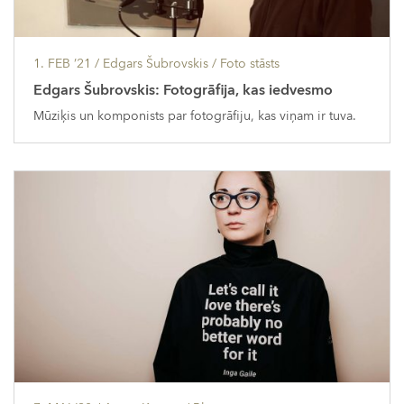
1. FEB ’21
/ Edgars Šubrovskis /
Foto stāsts
Edgars Šubrovskis: Fotogrāfija, kas iedvesmo
Mūziķis un komponists par fotogrāfiju, kas viņam ir tuva.