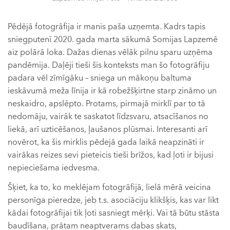
Pēdējā fotogrāfija ir manis paša uzņemta. Kadrs tapis
sniegputenī 2020. gada marta sākumā Somijas Lapzemē
aiz polārā loka. Dažas dienas vēlāk pilnu sparu uzņēma
pandēmija. Daļēji tieši šis konteksts man šo fotogrāfiju
padara vēl zīmīgāku – sniega un mākoņu baltuma
ieskāvumā meža līnija ir kā robežšķirtne starp zināmo un
neskaidro, apslēpto. Protams, pirmajā mirklī par to tā
nedomāju, vairāk te saskatot līdzsvaru, atsacīšanos no
liekā, arī uzticēšanos, ļaušanos plūsmai. Interesanti arī
novērot, ka šis mirklis pēdejā gada laikā neapzināti ir
vairākas reizes sevi pieteicis tieši brīžos, kad ļoti ir bijusi
nepieciešama iedvesma.
Šķiet, ka to, ko meklējam fotogrāfijā, lielā mērā veicina
personīga pieredze, jeb t.s. asociāciju klikšķis, kas var likt
kādai fotogrāfijai tik ļoti sasniegt mērķi. Vai tā būtu stāsta
baudīšana, prātam neaptverams dabas skats,