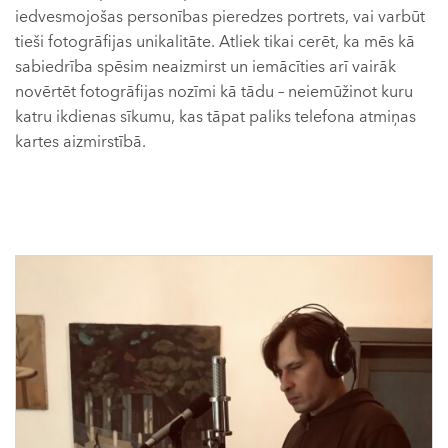
iedvesmojošas personības pieredzes portrets, vai varbūt
tieši fotogrāfijas unikalitāte. Atliek tikai cerēt, ka mēs kā
sabiedrība spēsim neaizmirst un iemācīties arī vairāk
novērtēt fotogrāfijas nozīmi kā tādu – neiemūžinot kuru
katru ikdienas sīkumu, kas tāpat paliks telefona atmiņas
kartes aizmirstībā.