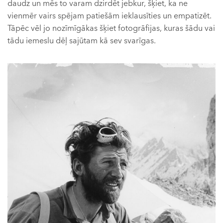
daudz un mēs to varam dzirdēt jebkur, šķiet, ka ne
vienmēr vairs spējam patiešām ieklausīties un empatizēt.
Tāpēc vēl jo nozīmīgākas šķiet fotogrāfijas, kuras šādu vai
tādu iemeslu dēļ sajūtam kā sev svarīgas.