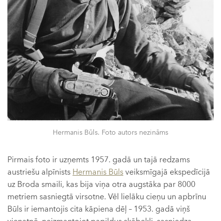
Hermanis Būls. Foto autors nezināms
Pirmais foto ir uzņemts 1957. gadā un tajā redzams
austriešu alpīnists
Hermanis Būls
veiksmīgajā ekspedīcijā
uz Broda smaili, kas bija viņa otra augstāka par 8000
metriem sasniegtā virsotne. Vēl lielāku cieņu un apbrīnu
Būls ir iemantojis cita kāpiena dēļ – 1953. gadā viņš