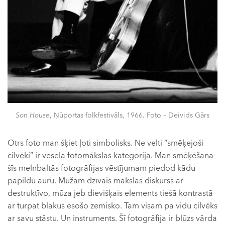
Son House
, Ņūportas folkfestivāls, 1966. Foto – Deivids Gārs
Otrs foto man šķiet ļoti simbolisks. Ne velti “smēķejoši
cilvēki” ir vesela fotomākslas kategorija. Man smēķēšana
šīs melnbaltās fotogrāfijas vēstījumam piedod kādu
papildu auru. Mūžam dzīvais mākslas diskurss ar
destruktīvo, mūza jeb dievišķais elements tiešā kontrastā
ar turpat blakus esošo zemisko. Tam visam pa vidu cilvēks
ar savu stāstu. Un instruments. Šī fotogrāfija ir blūzs vārda