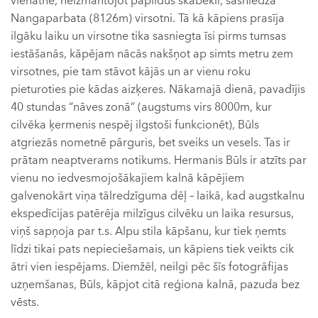
vienatnē, neizmantojot papildus skābekli, sasniedza
Nangaparbata (8126m) virsotni. Tā kā kāpiens prasīja
ilgāku laiku un virsotne tika sasniegta īsi pirms tumsas
iestāšanās, kāpējam nācās nakšņot ap simts metru zem
virsotnes, pie tam stāvot kājās un ar vienu roku
pieturoties pie kādas aizķeres. Nākamajā dienā, pavadījis
40 stundas “nāves zonā” (augstums virs 8000m, kur
cilvēka ķermenis nespēj ilgstoši funkcionēt), Būls
atgriezās nometnē pārguris, bet sveiks un vesels. Tas ir
prātam neaptverams notikums. Hermanis Būls ir atzīts par
vienu no iedvesmojošākajiem kalnā kāpējiem
galvenokārt viņa tālredzīguma dēļ – laikā, kad augstkalnu
ekspedīcijas patērēja milzīgus cilvēku un laika resursus,
viņš sapņoja par t.s. Alpu stila kāpšanu, kur tiek ņemts
līdzi tikai pats nepieciešamais, un kāpiens tiek veikts cik
ātri vien iespējams. Diemžēl, neilgi pēc šīs fotogrāfijas
uzņemšanas, Būls, kāpjot citā reģiona kalnā, pazuda bez
vēsts.