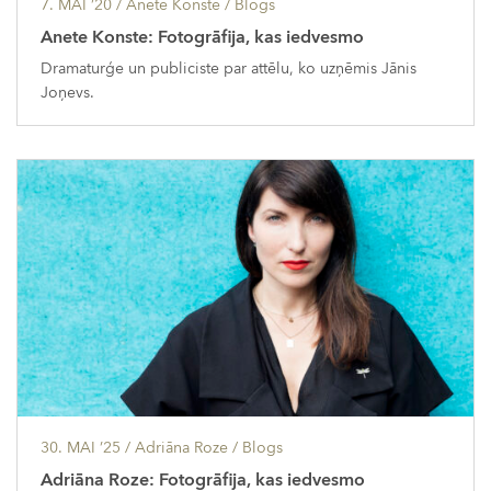
7. MAI ’20
/ Anete Konste /
Blogs
Anete Konste: Fotogrāfija, kas iedvesmo
Dramaturģe un publiciste par attēlu, ko uzņēmis Jānis
Joņevs.
30. MAI ’25
/ Adriāna Roze /
Blogs
Adriāna Roze: Fotogrāfija, kas iedvesmo