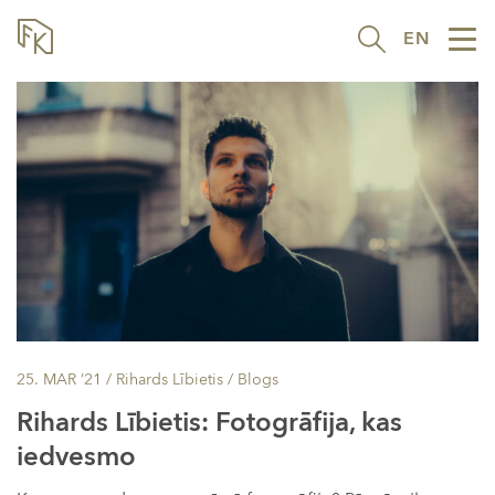
EN
Tog
nav
25. MAR ’21
/ Rihards Lībietis /
Blogs
Rihards Lībietis: Fotogrāfija, kas
iedvesmo