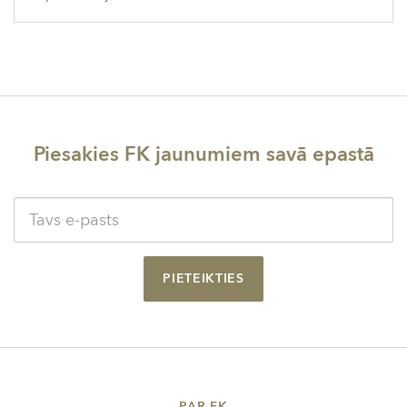
Piesakies FK jaunumiem savā epastā
PIETEIKTIES
PAR FK