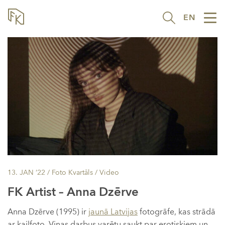
EN
Tog
nav
13. JAN ’22
/ Foto Kvartāls /
Video
FK Artist – Anna Dzērve
Anna Dzērve (1995) ir
jaunā Latvijas
fotogrāfe, kas strādā
ar kailfoto. Viņas darbus varētu saukt par erotiskiem un