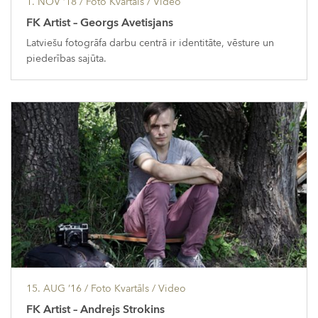
1. NOV ’18
/ Foto Kvartāls /
Video
FK Artist – Georgs Avetisjans
Latviešu fotogrāfa darbu centrā ir identitāte, vēsture un
piederības sajūta.
15. AUG ’16
/ Foto Kvartāls /
Video
FK Artist – Andrejs Strokins