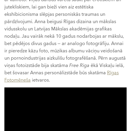
jutekliskiem, lai gan bieži vien aiz estētiska
ekshibicionisma slēpjas personiskās traumas un
pārdzīvojumi. Anna beigusi Rīgas dizaina un mākslas
vidusskolu un Latvijas Mākslas akadēmijas grafikas
nodaļu. Jau vairāk nekā 10 gadus nodarbojas ar mākslu,
bet pēdējos divus gadus — ar analogo fotogrāfiju. Annai
ir pieredze kāzu foto, mūzikas albumu vāciņu veidošanā
un pornoindustrijas aizkulišu fotografēšanā. Pērn augustā
viņas fotoizstāde bija skatāma
Free Riga
ēkā Viskaļu ielā,
bet šovasar Annas personālizstāde būs skatāma
Rīgas
Fotomēneša
ietvaros.