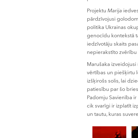
Projektu
Marija
iedves
pārdzīvojusi golodom
politika Ukrainas okup
genocīdu kontekstā tas
iedzīvotāju skaits pasa
nepierakstīto zvērī
Marušaka izveidojusi 
vērtības un piešķirtu 
izšķirošs solis, lai d
patiesību par šo brie
Padomju Savienība ir i
cik svarīgi ir izplatī
un tautu, kuras suvere