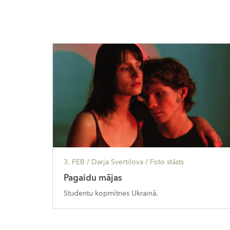
3. FEB
/ Darja Svertilova /
Foto stāsts
Pagaidu mājas
Studentu kopmītnes Ukrainā.