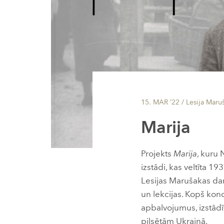
15. MAR ’22
/ Lesija Maru
Marija
Projekts
Marija
, kuru
izstādi, kas veltīta 
Lesijas Marušakas dar
un lekcijas. Kopš kon
apbalvojumus, izstādī
pilsētām Ukrainā.