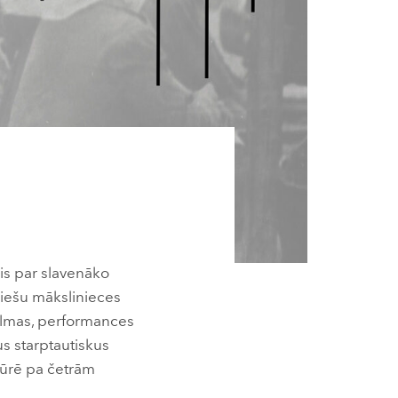
is par slavenāko
diešu mākslinieces
filmas, performances
us starptautiskus
tūrē pa četrām