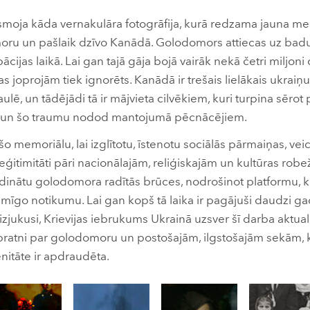
moja kāda vernakulāra fotogrāfija, kurā redzama jauna meit
oru un pašlaik dzīvo Kanādā. Golodomors attiecas uz badu,
ācijas laikā. Lai gan tajā gāja bojā vairāk nekā četri miljoni
 joprojām tiek ignorēts. Kanādā ir trešais lielākais ukraiņ
ulē, un tādējādi tā ir mājvieta cilvēkiem, kuri turpina sērot 
bu un šo traumu nodod mantojumā pēcnācējiem.
šo memoriālu, lai izglītotu, īstenotu sociālās pārmaiņas, ve
leģitimitāti pāri nacionālajām, reliģiskajām un kultūras robe
ziedinātu golodomora radītās brūces, nodrošinot platformu, ka
smīgo notikumu. Lai gan kopš tā laika ir pagājuši daudzi g
zjukusi, Krievijas iebrukums Ukrainā uzsver šī darba aktualit
t izpratni par golodomoru un postošajām, ilgstošajām sekām, 
nitāte ir apdraudēta.