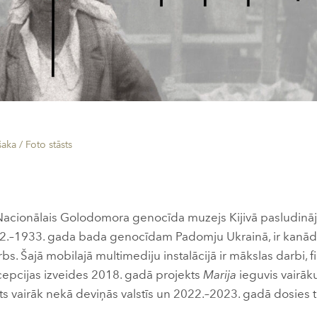
šaka /
Foto stāsts
 Nacionālais Golodomora genocīda muzejs Kijivā pasludināj
1932.–1933. gada bada genocīdam Padomju Ukrainā, ir kanā
bs. Šajā mobilajā multimediju instalācijā ir mākslas darbi, 
cepcijas izveides 2018. gadā projekts
Marija
ieguvis vairāk
ts vairāk nekā deviņās valstīs un 2022.–2023. gadā dosies 