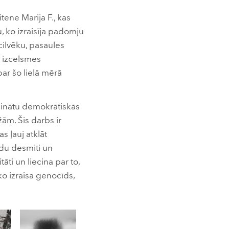
ene Marija F., kas
 ko izraisīja padomju
 cilvēku, pasaules
u izcelsmes
par šo lielā mērā
icinātu demokrātiskās
žām. Šis darbs ir
s ļauj atklāt
adu desmiti un
āti un liecina par to,
ko izraisa genocīds,