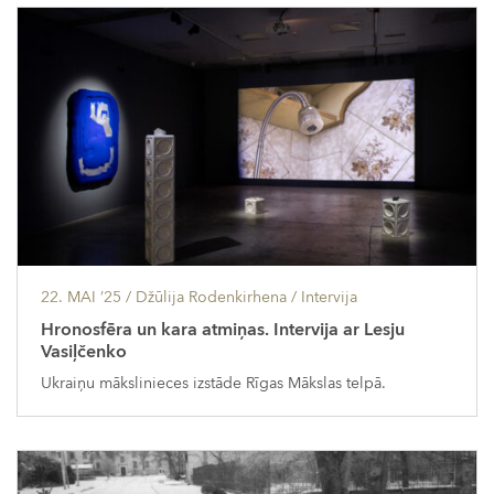
22. MAI ’25
/ Džūlija Rodenkirhena /
Intervija
Hronosfēra un kara atmiņas. Intervija ar Lesju
Vasiļčenko
Ukraiņu mākslinieces izstāde Rīgas Mākslas telpā.