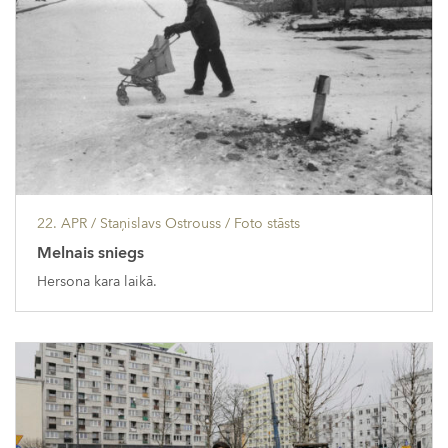
22. APR
/ Staņislavs Ostrouss /
Foto stāsts
Melnais sniegs
Hersona kara laikā.