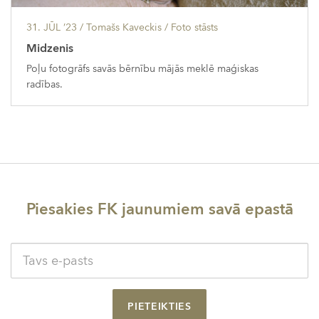
31. JŪL ’23
/ Tomašs Kaveckis /
Foto stāsts
Midzenis
Poļu fotogrāfs savās bērnību mājās meklē maģiskas
radības.
Piesakies FK jaunumiem savā epastā
PIETEIKTIES