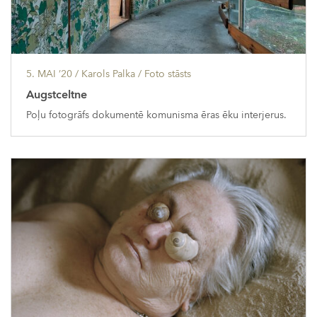
5. MAI ’20
/ Karols Palka /
Foto stāsts
Augstceltne
Poļu fotogrāfs dokumentē komunisma ēras ēku interjerus.