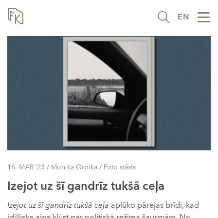
EN
Tog
nav
16. MAR ’23
/ Monika Orpika /
Foto stāsts
Izejot uz šī gandrīz tukšā ceļa
Izejot uz šī gandrīz tukšā ceļa
aplūko pārejas brīdi, kad
idilliska aina kļūst par politiskā režīma šausmām. No