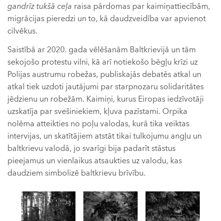
gandrīz tukšā ceļa
raisa pārdomas par kaimiņattiecībām,
migrācijas pieredzi un to, kā daudzveidība var apvienot
cilvēkus.
Saistībā ar 2020. gada vēlēšanām Baltkrievijā un tām
sekojošo protestu vilni, kā arī notiekošo bēgļu krīzi uz
Polijas austrumu robežas, publiskajās debatēs atkal un
atkal tiek uzdoti jautājumi par starpnozaru solidaritātes
jēdzienu un robežām. Kaimiņi, kurus Eiropas iedzīvotāji
uzskatīja par svešiniekiem, kļuva pazīstami. Orpika
nolēma atteikties no poļu valodas, kurā tika veiktas
intervijas, un skatītājiem atstāt tikai tulkojumu angļu un
baltkrievu valodā, jo svarīgi bija padarīt stāstus
pieejamus un vienlaikus atsaukties uz valodu, kas
daudziem simbolizē baltkrievu brīvību.