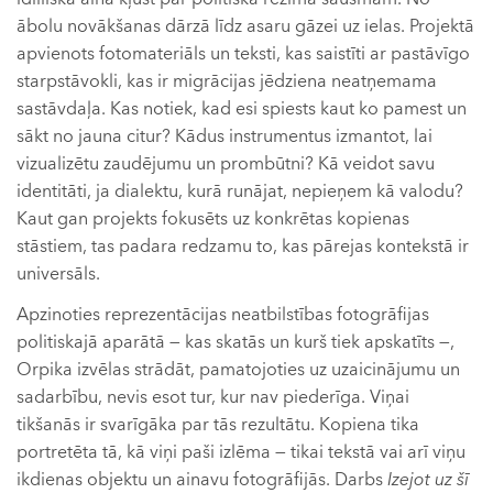
ābolu novākšanas dārzā līdz asaru gāzei uz ielas. Projektā
apvienots fotomateriāls un teksti, kas saistīti ar pastāvīgo
starpstāvokli, kas ir migrācijas jēdziena neatņemama
sastāvdaļa. Kas notiek, kad esi spiests kaut ko pamest un
sākt no jauna citur? Kādus instrumentus izmantot, lai
vizualizētu zaudējumu un prombūtni? Kā veidot savu
identitāti, ja dialektu, kurā runājat, nepieņem kā valodu?
Kaut gan projekts fokusēts uz konkrētas kopienas
stāstiem, tas padara redzamu to, kas pārejas kontekstā ir
universāls.
Apzinoties reprezentācijas neatbilstības fotogrāfijas
politiskajā aparātā — kas skatās un kurš tiek apskatīts —,
Orpika izvēlas strādāt, pamatojoties uz uzaicinājumu un
sadarbību, nevis esot tur, kur nav piederīga. Viņai
tikšanās ir svarīgāka par tās rezultātu. Kopiena tika
portretēta tā, kā viņi paši izlēma — tikai tekstā vai arī viņu
ikdienas objektu un ainavu fotogrāfijās. Darbs
Izejot uz šī