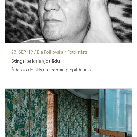
23. SEP ’19
/ Ela Polkovska /
Foto stāsts
Stingri sakniebjot ādu
Āda kā artefakts un iedomu piepildījums.