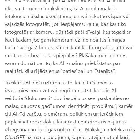
Šeit ir vieta diskusijai par AI lomu mākslā, vai AI ir tikai
rīks, vai tomēr arī mākslinieks, kā AI radīta māksla
ietekmēs mākslas ekosistēmu, un vai nākotnē vispār vēl
vajadzēs fotografēt. Ļoti iespējams, ka tie, kas kaut ko
fotografēs ar kameru, būs tādi paši dīvaiņi, kas tagad ar
kaut kādām jocīgām kamerām uz melnbaltās filmiņas
taisa “sūdīgas” bildes. Kāpēc kaut ko fotografēt, ja to var
radīt uzreiz bez īpašas piepūles? Plašākā mērogā mēs
varam domāt par to, kā AI izmainīs priekšstatus par
realitāti, kā arī jēdzienus “patiesība” un “īstenība”.
Treškārt, AI bieži uztrāpa uz to, kā ir, taču mēs to
izvēlamies neredzēt vai negribam atzīt, ka tā ir. AI
veidotie “dokumenti” dod iespēju uz sevi paskatīties no
malas, daudzos gadījumos identificēt “problēmu”, kamēr
citi AI rīki varētu, piemēram, politiķiem un ierēdņiem
paplašināt redzesloku, lai atrastu pareizos risinājumus
izbēgšanai no bēdīgās nolemtības. Mākslīgā intelekta rīks
ChatGPT
uz manu jautājumu, kapēc Latvija ir atpalikusi,