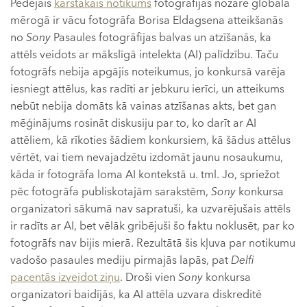
Pēdējais
karstākais notikums
fotogrāfijas nozarē globālā
mērogā ir vācu fotogrāfa Borisa Eldagsena atteikšanās
no
Sony
Pasaules fotogrāfijas balvas un atzīšanās, ka
attēls veidots ar mākslīgā intelekta (AI) palīdzību. Taču
fotogrāfs nebija apgājis noteikumus, jo konkursā varēja
iesniegt attēlus, kas radīti ar jebkuru ierīci, un atteikums
nebūt nebija domāts kā vainas atzīšanas akts, bet gan
mēģinājums rosināt diskusiju par to, ko darīt ar AI
attēliem, kā rīkoties šādiem konkursiem, kā šādus attēlus
vērtēt, vai tiem nevajadzētu izdomāt jaunu nosaukumu,
kāda ir fotogrāfa loma AI kontekstā u. tml. Jo, spriežot
pēc fotogrāfa publiskotajām sarakstēm,
Sony
konkursa
organizatori sākumā nav sapratuši, ka uzvarējušais attēls
ir radīts ar AI, bet vēlāk gribējuši šo faktu noklusēt, par ko
fotogrāfs nav bijis mierā. Rezultātā šis kļuva par notikumu
vadošo pasaules mediju pirmajās lapās, pat
Delfi
pacentās izveidot ziņu
. Droši vien
Sony
konkursa
organizatori baidījās, ka AI attēla uzvara diskreditē