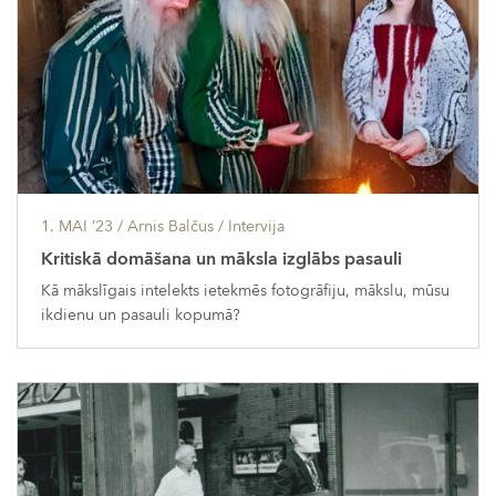
1. MAI ’23
/ Arnis Balčus /
Intervija
Kritiskā domāšana un māksla izglābs pasauli
Kā mākslīgais intelekts ietekmēs fotogrāfiju, mākslu, mūsu
ikdienu un pasauli kopumā?