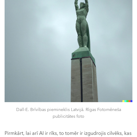
Dall-E. Brīvības piemineklis Latvijā. Rīgas Fotomēneša
publicitātes foto
Pirmkārt, lai arī AI ir rīks, to tomēr ir izgudrojis cilvēks, kas