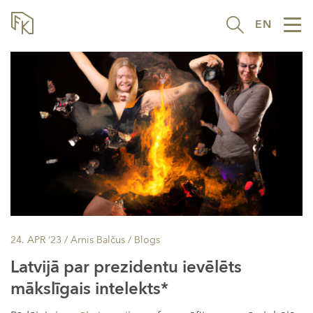
EN
Tog
nav
24. APR ’23
/ Arnis Balčus /
Blogs
Latvijā par prezidentu ievēlēts
mākslīgais intelekts*