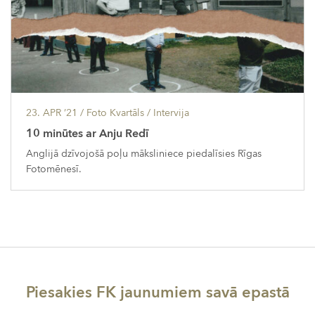
23. APR ’21
/ Foto Kvartāls /
Intervija
10 minūtes ar Anju Redī
Anglijā dzīvojošā poļu māksliniece piedalīsies Rīgas
Fotomēnesī.
Piesakies FK jaunumiem savā epastā