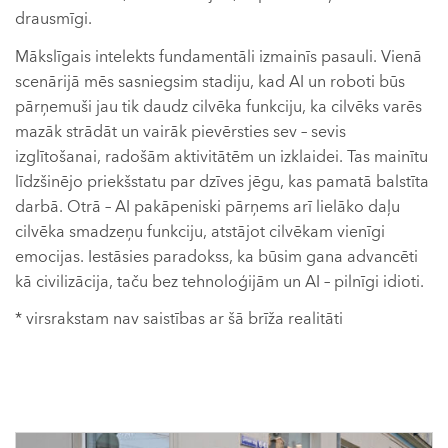
drausmīgi.
Mākslīgais intelekts fundamentāli izmainīs pasauli. Vienā
scenārijā mēs sasniegsim stadiju, kad AI un roboti būs
pārņemuši jau tik daudz cilvēka funkciju, ka cilvēks varēs
mazāk strādāt un vairāk pievērsties sev – sevis
izglītošanai, radošām aktivitātēm un izklaidei. Tas mainītu
līdzšinējo priekšstatu par dzīves jēgu, kas pamatā balstīta
darbā. Otrā – AI pakāpeniski pārņems arī lielāko daļu
cilvēka smadzeņu funkciju, atstājot cilvēkam vienīgi
emocijas. Iestāsies paradokss, ka būsim gana advancēti
kā civilizācija, taču bez tehnoloģijām un AI – pilnīgi idioti.
* virsrakstam nav saistības ar šā brīža realitāti