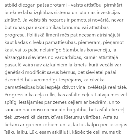
atbild diezgan pašsaprotami – valsts attīstību, pirmkārt,
ietekmē laba izglītības sistēma un jūtamas investīcijas
zinātnē. Ja valsts šīs nozares ir pametusi novārtā, nevar
būt runas par ekonomikas brīnumu vai attīstības
progresu. Politiskā līmenī mēs pat neesam atrisinājuši
kaut kādas cilvēku pamattiesības, piemēram, pieņemot
kaut vai to pašu nelaimīgo Stambulas konvenciju, lai
aizsargātu sievietes no vardarbības, kamēr attīstītajā
pasaulē vairs nav aiz kalniem laikmets, kurā vecāki var
ģenētiski modificēt savus bērnus, bet sievietei pašai
dzemdēt būs vecmodīgi. Iespējams, ka cilvēka
pamattiesības būs iespēja dzīvot viņa izvēlētajā realitātē.
Progress ir kā ceļa rullis, kas asfaltē ceļus. Latvijā mēs vēl
spītīgi iestājamies par zemes ceļiem ar bedrēm, un to
saucam par mūsu nacionālo bagātību, bet asfaltētie ceļi
tiek uztverti kā destruktīvas Rietumu vērtības. Asfaltu
liekam ar gariem zobiem un tā, lai tas kalpo pēc iespējas
īsāku laiku. Lūk, esam atklājuši, kāpēc tie ceļi mums tik