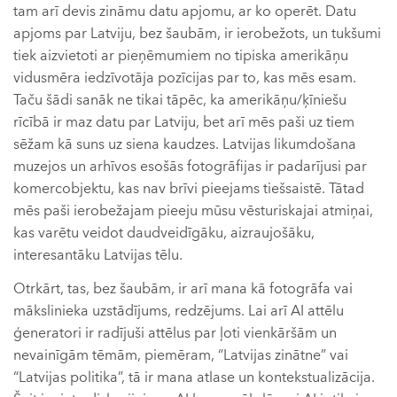
tam arī devis zināmu datu apjomu, ar ko operēt. Datu
apjoms par Latviju, bez šaubām, ir ierobežots, un tukšumi
tiek aizvietoti ar pieņēmumiem no tipiska amerikāņu
vidusmēra iedzīvotāja pozīcijas par to, kas mēs esam.
Taču šādi sanāk ne tikai tāpēc, ka amerikāņu/ķīniešu
rīcībā ir maz datu par Latviju, bet arī mēs paši uz tiem
sēžam kā suns uz siena kaudzes. Latvijas likumdošana
muzejos un arhīvos esošās fotogrāfijas ir padarījusi par
komercobjektu, kas nav brīvi pieejams tiešsaistē. Tātad
mēs paši ierobežajam pieeju mūsu vēsturiskajai atmiņai,
kas varētu veidot daudveidīgāku, aizraujošāku,
interesantāku Latvijas tēlu.
Otrkārt, tas, bez šaubām, ir arī mana kā fotogrāfa vai
mākslinieka uzstādījums, redzējums. Lai arī AI attēlu
ģeneratori ir radījuši attēlus par ļoti vienkāršām un
nevainīgām tēmām, piemēram, “Latvijas zinātne” vai
“Latvijas politika”, tā ir mana atlase un kontekstualizācija.