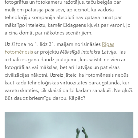
fotogrāfus un fotokameru ražotājus, taču beigās par
muļķiem pataisīja paši sevi, apliecinot, ka vadoša
tehnoloģiju kompānija absolūti nav gatava runāt par
mākslīgo intelektu, kamēr Eldagsens kļuvis par varoni, jo
aicina domāt par nākotnes scenārijiem.
Uz šī fona no 1. līdz 31. maijam norisināsies
Rīgas
Fotomēnesis
ar projektu
Mākslīgā intelekta Latvija
. Tas
aktualizēs gana daudz jautājumu, kas saistīti ne vien ar
fotogrāfijas vai mākslas, bet arī Latvijas un pat visas
civilizācijas nākotni. Uzreiz jāteic, ka Fotomēnesis nebūs
kaut kāda tehnoloģiskās virtuozitātes paraugstunda, kur
varētu skatīties, cik skaisti darbi kādam sanākuši. Ne gluži.
Būs daudz briesmīgu darbu. Kāpēc?