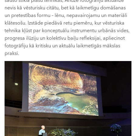
sauso stikla plašu tehnikas, Andže fotogrāfiju aktualizē
nevis kā vēsturisku citātu, bet kā laikmetīgu domāšanas
un pretestības formu – lēnu, nepavairojamu un materiāli
klātesošu. Izstāde piedāvā retu piemēru, kur vēsturiska
tehnika kļūst par konceptuālu instrumentu urbānās vides,
progresa ilūziju un kolektīvu baiļu refleksijai, apliecinot
fotogrāfiju kā kritisku un aktuālu laikmetīgās mākslas
praksi.