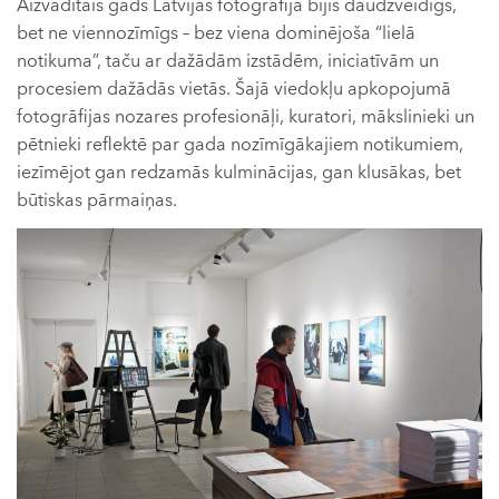
Aizvadītais gads Latvijas fotogrāfijā bijis daudzveidīgs,
bet ne viennozīmīgs – bez viena dominējoša “lielā
notikuma”, taču ar dažādām izstādēm, iniciatīvām un
procesiem dažādās vietās. Šajā viedokļu apkopojumā
fotogrāfijas nozares profesionāļi, kuratori, mākslinieki un
pētnieki reflektē par gada nozīmīgākajiem notikumiem,
iezīmējot gan redzamās kulminācijas, gan klusākas, bet
būtiskas pārmaiņas.