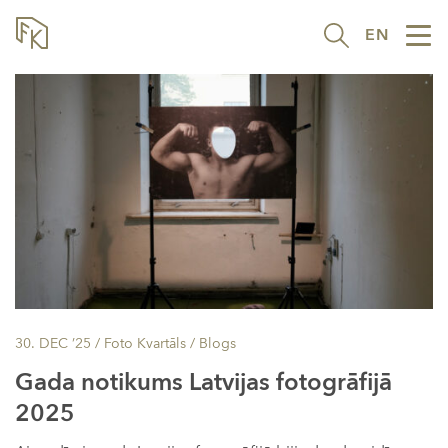
EN
Tog
nav
30. DEC ’25
/ Foto Kvartāls /
Blogs
Gada notikums Latvijas fotogrāfijā
2025