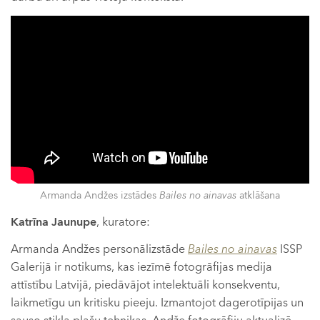
Armanda Andžes izstādes
Bailes no ainavas
atklāšana
Katrīna Jaunupe
, kuratore:
Armanda Andžes personālizstāde
Bailes no ainavas
ISSP
Galerijā ir notikums, kas iezīmē fotogrāfijas medija
attīstību Latvijā, piedāvājot intelektuāli konsekventu,
laikmetīgu un kritisku pieeju. Izmantojot dagerotīpijas un