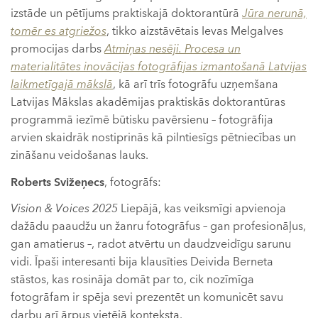
izstāde un pētījums praktiskajā doktorantūrā
Jūra nerunā,
tomēr es atgriežos
, tikko aizstāvētais Ievas Melgalves
promocijas darbs
Atmiņas nesēji. Procesa un
materialitātes inovācijas fotogrāfijas izmantošanā Latvijas
laikmetīgajā mākslā
, kā arī trīs fotogrāfu uzņemšana
Latvijas Mākslas akadēmijas praktiskās doktorantūras
programmā iezīmē būtisku pavērsienu – fotogrāfija
arvien skaidrāk nostiprinās kā pilntiesīgs pētniecības un
zināšanu veidošanas lauks.
Roberts Svižeņecs
, fotogrāfs:
Vision & Voices 2025
Liepājā, kas veiksmīgi apvienoja
dažādu paaudžu un žanru fotogrāfus – gan profesionāļus,
gan amatierus –, radot atvērtu un daudzveidīgu sarunu
vidi. Īpaši interesanti bija klausīties Deivida Berneta
stāstos, kas rosināja domāt par to, cik nozīmīga
fotogrāfam ir spēja sevi prezentēt un komunicēt savu
darbu arī ārpus vietējā konteksta.