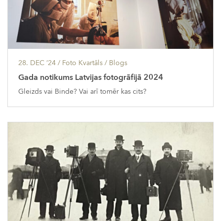
28. DEC ’24
/ Foto Kvartāls /
Blogs
Gada notikums Latvijas fotogrāfijā 2024
Gleizds vai Binde? Vai arī tomēr kas cits?