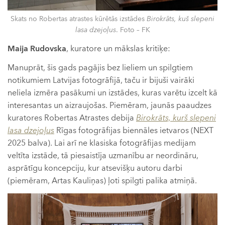
Skats no Robertas atrastes kūrētās izstādes
Birokrāts, kuš slepeni
lasa dzejoļus
. Foto – FK
Maija Rudovska
, kuratore un mākslas kritiķe:
Manuprāt, šis gads pagājis bez lieliem un spilgtiem
notikumiem Latvijas fotogrāfijā, taču ir bijuši vairāki
neliela izmēra pasākumi un izstādes, kuras varētu izcelt kā
interesantas un aizraujošas. Piemēram, jaunās paaudzes
kuratores Robertas Atrastes debija
Birokrāts, kurš slepeni
lasa dzejoļus
Rīgas fotogrāfijas biennāles ietvaros (NEXT
2025 balva). Lai arī ne klasiska fotogrāfijas medijam
veltīta izstāde, tā piesaistīja uzmanību ar neordināru,
asprātīgu koncepciju, kur atsevišķu autoru darbi
(piemēram, Artas Kauliņas) ļoti spilgti palika atmiņā.