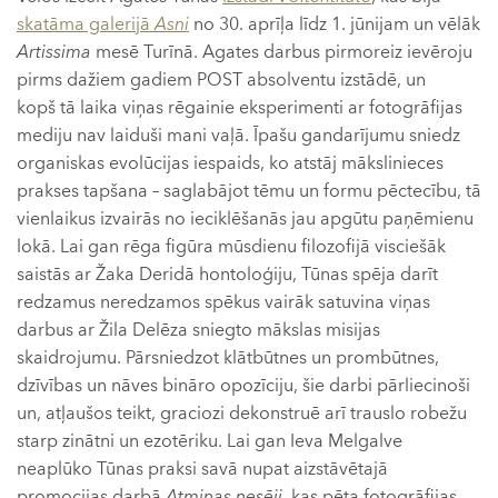
skatāma galerijā
Asni
no 30. aprīļa līdz 1. jūnijam un vēlāk
Artissima
mesē Turīnā. Agates darbus pirmoreiz ievēroju
pirms dažiem gadiem POST absolventu izstādē, un
kopš tā laika viņas rēgainie eksperimenti ar fotogrāfijas
mediju nav laiduši mani vaļā. Īpašu gandarījumu sniedz
organiskas evolūcijas iespaids, ko atstāj mākslinieces
prakses tapšana – saglabājot tēmu un formu pēctecību, tā
vienlaikus izvairās no ieciklēšanās jau apgūtu paņēmienu
lokā. Lai gan rēga figūra mūsdienu filozofijā visciešāk
saistās ar Žaka Deridā hontoloģiju, Tūnas spēja darīt
redzamus neredzamos spēkus vairāk satuvina viņas
darbus ar Žila Delēza sniegto mākslas misijas
skaidrojumu. Pārsniedzot klātbūtnes un prombūtnes,
dzīvības un nāves bināro opozīciju, šie darbi pārliecinoši
un, atļaušos teikt, graciozi dekonstruē arī trauslo robežu
starp zinātni un ezotēriku. Lai gan Ieva Melgalve
neaplūko Tūnas praksi savā nupat aizstāvētajā
promocijas darbā
Atmiņas nesēji
, kas pēta fotogrāfijas