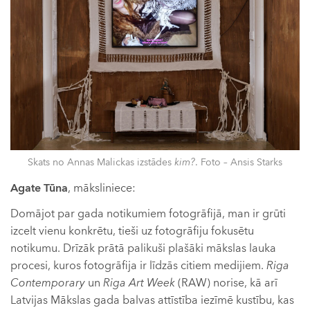
Skats no Annas Malickas izstādes
kim?
. Foto – Ansis Starks
Agate Tūna
, māksliniece:
Domājot par gada notikumiem fotogrāfijā, man ir grūti
izcelt vienu konkrētu, tieši uz fotogrāfiju fokusētu
notikumu. Drīzāk prātā palikuši plašāki mākslas lauka
procesi, kuros fotogrāfija ir līdzās citiem medijiem.
Riga
Contemporary
un
Riga Art Week
(RAW) norise, kā arī
Latvijas Mākslas gada balvas attīstība iezīmē kustību, kas