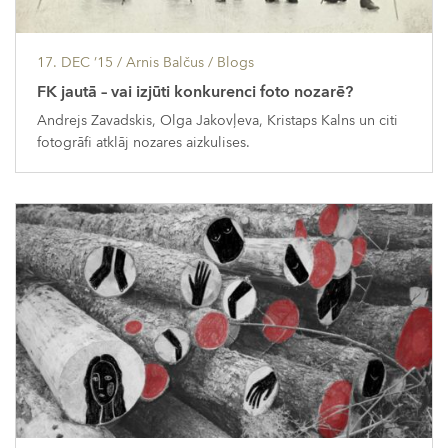
17. DEC ’15
/ Arnis Balčus /
Blogs
FK jautā – vai izjūti konkurenci foto nozarē?
Andrejs Zavadskis, Olga Jakovļeva, Kristaps Kalns un citi
fotogrāfi atklāj nozares aizkulises.