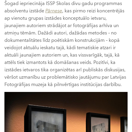
Šogad iepriecināja ISSP Skolas divu gadu programmas
absolventu izstāde
Pārnese
, kas pirmo reizi koncentrējās
ap vienotu grupas izstādes konceptuālo ietvaru,
jaunajiem autoriem strādājot ar fotogrāfijas arhīva un
atmiņu tēmām. Dažādi autori, dažādas metodes – no
dokumentalitātes līdz poētiskām konstrukcijām – kopā
veidojot aktuālu ieskatu tajā, kādi tematiskie atzari ir
aktuāli jaunajiem autoriem un, kas vissvarīgāk, tajā, kā
attēls tiek izmantots kā domāšanas veids. Pozitīvi, ka
izstādes ietvaros tika organizētas arī publiskās diskusijas,
vēršot uzmanību uz problemātisko jautājumu par Latvijas
Fotogrāfijas muzeja kā pilnvērtīgas institūcijas darbību.