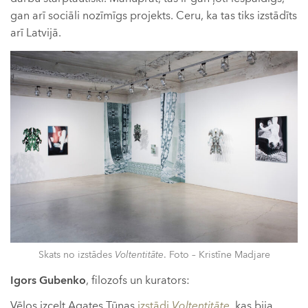
gan arī sociāli nozīmīgs projekts. Ceru, ka tas tiks izstādīts
arī Latvijā.
Skats no izstādes
Voltentitāte
. Foto – Kristīne Madjare
Igors Gubenko
, filozofs un kurators:
Vēlos izcelt Agates Tūnas
izstādi
Voltentitāte
, kas bija