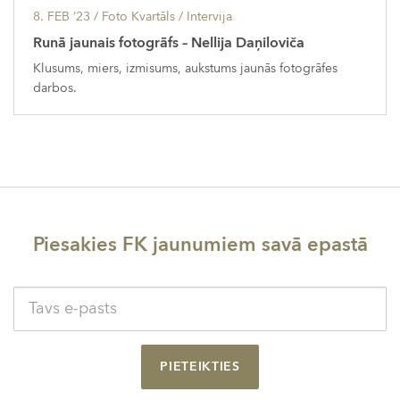
8. FEB ’23
/ Foto Kvartāls /
Intervija
Runā jaunais fotogrāfs – Nellija Daņiloviča
Klusums, miers, izmisums, aukstums jaunās fotogrāfes
darbos.
Piesakies FK jaunumiem savā epastā
PIETEIKTIES