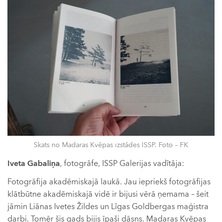
Skats no Madaras Kvēpas izstādes ISSP. Foto – FK
Iveta Gabaliņa
, fotogrāfe, ISSP Galerijas vadītāja:
Fotogrāfija akadēmiskajā laukā. Jau iepriekš fotogrāfijas
klātbūtne akadēmiskajā vidē ir bijusi vērā ņemama – šeit
jāmin Liānas Ivetes Žildes un Līgas Goldbergas maģistra
darbi. Tomēr šis gads bijis īpaši dāsns. Madaras Kvēpas