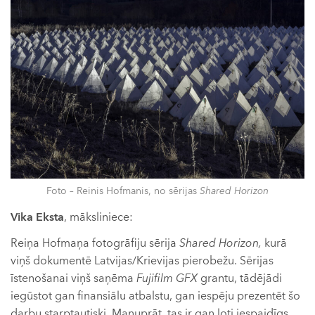
Foto – Reinis Hofmanis, no sērijas
Shared Horizon
Vika Eksta
, māksliniece:
Reiņa Hofmaņa fotogrāfiju sērija
Shared Horizon,
kurā
viņš dokumentē Latvijas/Krievijas pierobežu. Sērijas
īstenošanai viņš saņēma
Fujifilm GFX
grantu, tādējādi
iegūstot gan finansiālu atbalstu, gan iespēju prezentēt šo
darbu starptautiski. Manuprāt, tas ir gan ļoti iespaidīgs,