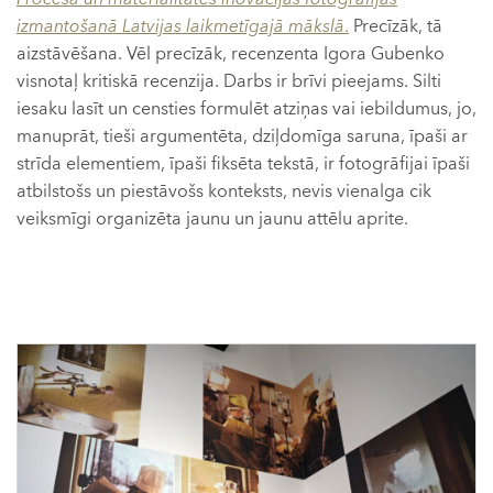
izmantošanā Latvijas laikmetīgajā mākslā
.
Precīzāk, tā
aizstāvēšana. Vēl precīzāk, recenzenta Igora Gubenko
visnotaļ kritiskā recenzija. Darbs ir brīvi pieejams. Silti
iesaku lasīt un censties formulēt atziņas vai iebildumus, jo,
manuprāt, tieši argumentēta, dziļdomīga saruna, īpaši ar
strīda elementiem, īpaši fiksēta tekstā, ir fotogrāfijai īpaši
atbilstošs un piestāvošs konteksts, nevis vienalga cik
veiksmīgi organizēta jaunu un jaunu attēlu aprite.