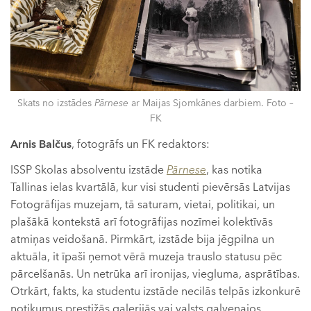
Skats no izstādes
Pārnese
ar Maijas Sjomkānes darbiem. Foto –
FK
Arnis Balčus
, fotogrāfs un FK redaktors:
ISSP Skolas absolventu izstāde
Pārnese
, kas notika
Tallinas ielas kvartālā, kur visi studenti pievērsās Latvijas
Fotogrāfijas muzejam, tā saturam, vietai, politikai, un
plašākā kontekstā arī fotogrāfijas nozīmei kolektīvās
atmiņas veidošanā. Pirmkārt, izstāde bija jēgpilna un
aktuāla, it īpaši ņemot vērā muzeja trauslo statusu pēc
pārcelšanās. Un netrūka arī ironijas, viegluma, asprātības.
Otrkārt, fakts, ka studentu izstāde necilās telpās izkonkurē
notikumus prestižās galerijās vai valsts galvenajos