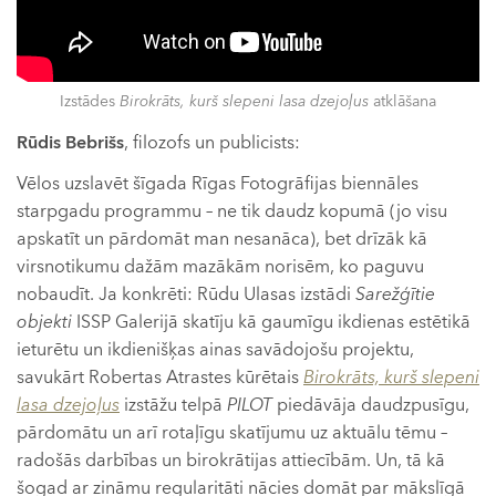
Izstādes
Birokrāts, kurš slepeni lasa dzejoļus
atklāšana
Rūdis Bebrišs
, filozofs un publicists:
Vēlos uzslavēt šīgada Rīgas Fotogrāfijas biennāles
starpgadu programmu – ne tik daudz kopumā (jo visu
apskatīt un pārdomāt man nesanāca), bet drīzāk kā
virsnotikumu dažām mazākām norisēm, ko paguvu
nobaudīt. Ja konkrēti: Rūdu Ulasas izstādi
Sarežģītie
objekti
ISSP Galerijā skatīju kā gaumīgu ikdienas estētikā
ieturētu un ikdienišķas ainas savādojošu projektu,
savukārt Robertas Atrastes kūrētais
Birokrāts, kurš slepeni
lasa dzejoļus
izstāžu telpā
PILOT
piedāvāja daudzpusīgu,
pārdomātu un arī rotaļīgu skatījumu uz aktuālu tēmu –
radošās darbības un birokrātijas attiecībām. Un, tā kā
šogad ar zināmu regularitāti nācies domāt par mākslīgā