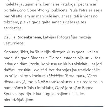
intelekta jautājumiem, biennāles katalogā (pēc tam arī
portālā
Echo Gone Wrong
) publicētā Pauļa Petraiša eseja
par MI attēliem un manipulēšanu ar realitāti ir viens no
tekstiem, pie kā gada gaitā sanācis dažas reizes
atgriezties.
Džūlija Rodenkirhena
, Latvijas Fotogrāfijas muzeja
vēsturniece:
Kopumā, šķiet, ka šis ir bijis diezgan kluss gads – vai arī
pagājušā gada Bindes un Gleizda izstādes bija uzlikušas
latiņu gaidām. Izceltu konkursu un klubu aktivitāti – ar ļoti
dažādu rezultātu kvalitāti, bet darbojas jau tradicionālie
un arī jauni foto konkursi (
Mekl
ē
jot P
ā
rdaugavu, Viena
diena Latvij
ā
,
radio NABA fotokonkurss u. c.), redzams un
pamanāms ir Talsu fotoklubs, Ogrē joprojām Egona
Spura simpozijs. Ir kur augt jaunajiem un tikties
pieredzējušajiem.