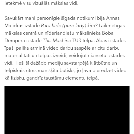
ietekmē visu vizuālās mākslas vidi.
Savukārt mani personīgie šīgada notikumi bija Annas
Malickas izstāde
Pūra lāde (pure lady)
kim?
Laikmetīgās
mākslas centrā un nīderlandiešu mākslinieka Boba
Dempera izstāde
This Machine
TUR telpā. Abās izstādēs
īpaši palika atmiņā video darbu saspēle ar citu darbu
materialitāti un telpas izveidi, veidojot niansētu izstādes
vidi. Tieši šī dažādo mediju savstarpējā klātbūtne un
telpiskais ritms man šķita būtisks, jo ļāva pieredzēt video
kā fizisku, gandrīz taustāmu elementu telpā.