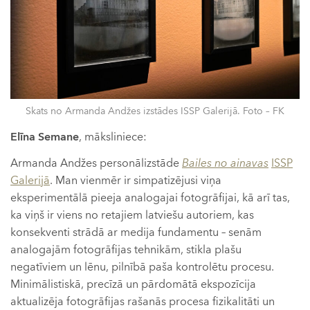
Skats no Armanda Andžes izstādes ISSP Galerijā. Foto – FK
Elīna Semane
, māksliniece:
Armanda Andžes personālizstāde
Bailes no ainavas
ISSP
Galerijā
. Man vienmēr ir simpatizējusi viņa
eksperimentālā pieeja analogajai fotogrāfijai, kā arī tas,
ka viņš ir viens no retajiem latviešu autoriem, kas
konsekventi strādā ar medija fundamentu – senām
analogajām fotogrāfijas tehnikām, stikla plašu
negatīviem un lēnu, pilnībā paša kontrolētu procesu.
Minimālistiskā, precīzā un pārdomātā ekspozīcija
aktualizēja fotogrāfijas rašanās procesa fizikalitāti un