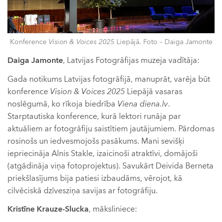
Konference
Vision & Voices 2025
Liepājā. Foto – Daiga Jamonte
Daiga Jamonte
, Latvijas Fotogrāfijas muzeja vadītāja:
Gada notikums Latvijas fotogrāfijā, manuprāt, varēja būt
konference
Vision & Voices 2025
Liepājā vasaras
noslēgumā, ko rīkoja biedrība
Viena diena.lv
.
Starptautiska konference, kurā lektori runāja par
aktuāliem ar fotogrāfiju saistītiem jautājumiem. Pārdomas
rosinošs un iedvesmojošs pasākums. Mani sevišķi
iepriecināja Alnis Stakle, izaicinoši atraktīvi, domājoši
(atgādināja viņa fotoprojektus). Savukārt Deivida Berneta
priekšlasījums bija patiesi izbaudāms, vērojot, kā
cilvēciskā dzīvesziņa savijas ar fotogrāfiju.
Kristīne Krauze-Slucka
, māksliniece: