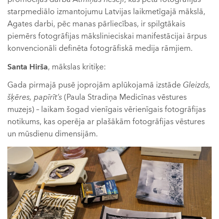
starpmediālo izmantojumu Latvijas laikmetīgajā mākslā,
Agates darbi, pēc manas pārliecības, ir spilgtākais
piemērs fotogrāfijas mākslinieciskai manifestācijai ārpus
konvencionāli definēta fotogrāfiskā medija rāmjiem.
Santa Hirša
, mākslas kritiķe:
Gada pirmajā pusē joprojām aplūkojamā izstāde
Gleizds,
šķē
res, pap
ī
r
īt’s
(Paula Stradiņa Medicīnas vēstures
muzejs) – laikam šogad vienīgais vērienīgais fotogrāfijas
notikums, kas operēja ar plašākām fotogrāfijas vēstures
un mūsdienu dimensijām.