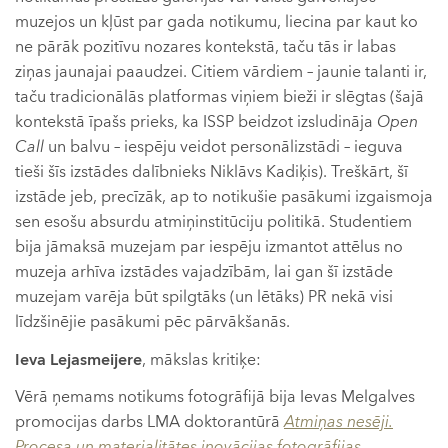
muzejos un kļūst par gada notikumu, liecina par kaut ko
ne pārāk pozitīvu nozares kontekstā, taču tās ir labas
ziņas jaunajai paaudzei. Citiem vārdiem – jaunie talanti ir,
taču tradicionālās platformas viņiem bieži ir slēgtas (šajā
kontekstā īpašs prieks, ka ISSP beidzot izsludināja
Open
Call
un balvu – iespēju veidot personālizstādi – ieguva
tieši šīs izstādes dalībnieks Niklāvs Kadiķis). Treškārt, šī
izstāde jeb, precīzāk, ap to notikušie pasākumi izgaismoja
sen esošu absurdu atmiņinstitūciju politikā. Studentiem
bija jāmaksā muzejam par iespēju izmantot attēlus no
muzeja arhīva izstādes vajadzībām, lai gan šī izstāde
muzejam varēja būt spilgtāks (un lētāks) PR nekā visi
līdzšinējie pasākumi pēc pārvākšanās.
Ieva Lejasmeijere
, mākslas kritiķe:
Vērā ņemams notikums fotogrāfijā bija Ievas Melgalves
promocijas darbs LMA doktorantūrā
Atmiņas nesēji.
Procesa un materialitātes inovācijas fotogrāfijas