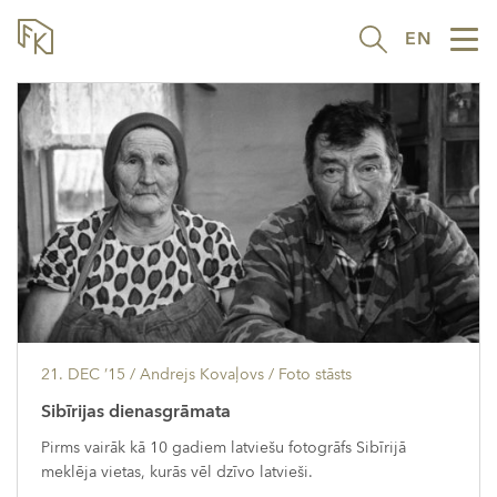
EN
Tog
nav
21. DEC ’15
/ Andrejs Kovaļovs /
Foto stāsts
Sibīrijas dienasgrāmata
Pirms vairāk kā 10 gadiem latviešu fotogrāfs Sibīrijā
meklēja vietas, kurās vēl dzīvo latvieši.