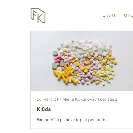
TEKSTI
FOT
26. APR ’21
/ Marija Kokunova /
Foto stāsts
Kļūda
Paranoidālā psihoze ir pati personība.