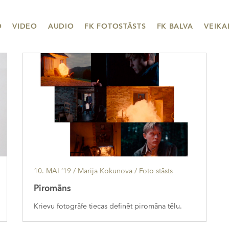
O
VIDEO
AUDIO
FK FOTOSTĀSTS
FK BALVA
VEIKA
10. MAI ’19
/ Marija Kokunova /
Foto stāsts
Piromāns
Krievu fotogrāfe tiecas definēt piromāna tēlu.