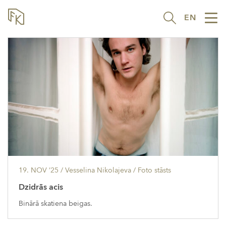
EN
Tog
nav
19. NOV ’25
/ Vesselina Nikolajeva /
Foto stāsts
Dzidrās acis
Binārā skatiena beigas.