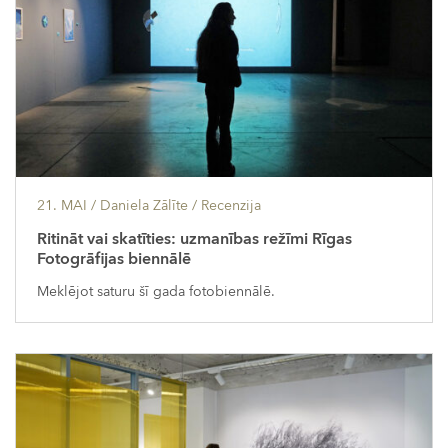
21. MAI
/ Daniela Zālīte /
Recenzija
Ritināt vai skatīties: uzmanības režīmi Rīgas
Fotogrāfijas biennālē
Meklējot saturu šī gada fotobiennālē.