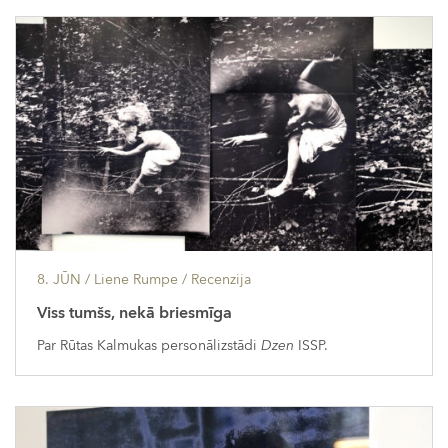
8. JŪN
/ Liene Rumpe /
Recenzija
Viss tumšs, nekā briesmīga
Par Rūtas Kalmukas personālizstādi
Dzen
ISSP.