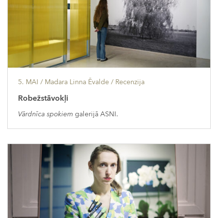
5. MAI
/ Madara Linna Ēvalde /
Recenzija
Robežstāvokļi
Vārdnīca spokiem
galerijā ASNI.