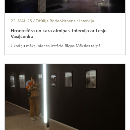
22. MAI ’25
/ Džūlija Rodenkirhena /
Intervija
Hronosfēra un kara atmiņas. Intervija ar Lesju
Vasiļčenko
Ukraiņu mākslinieces izstāde Rīgas Mākslas telpā.