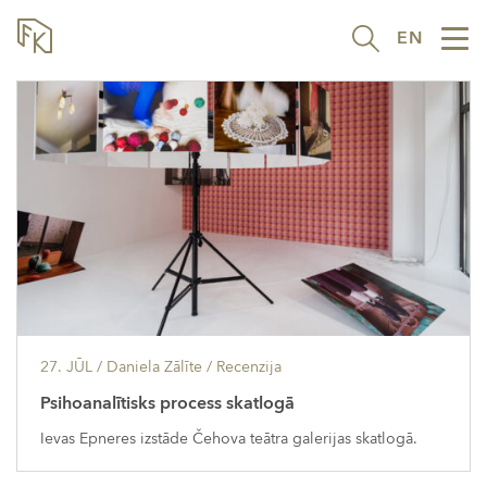
EN
Tog
nav
27. JŪL
/ Daniela Zālīte /
Recenzija
Psihoanalītisks process skatlogā
Ievas Epneres izstāde Čehova teātra galerijas skatlogā.