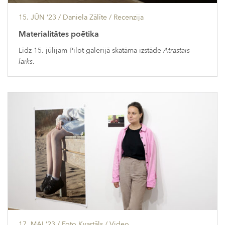
15. JŪN ’23
/ Daniela Zālīte /
Recenzija
Materialitātes poētika
Līdz 15. jūlijam Pilot galerijā skatāma izstāde
Atrastais
laiks
.
17. MAI ’23
/ Foto Kvartāls /
Video