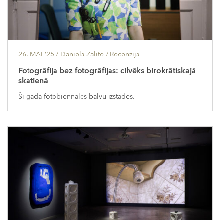
26. MAI ’25
/ Daniela Zālīte /
Recenzija
Fotogrāfija bez fotogrāfijas: cilvēks birokrātiskajā
skatienā
Šī gada fotobiennāles balvu izstādes.