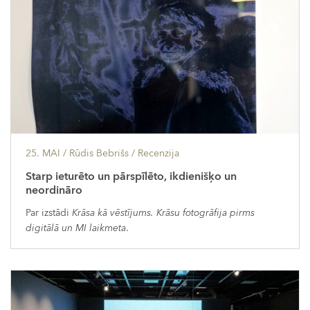
25. MAI
/ Rūdis Bebrišs /
Recenzija
Starp ieturēto un pārspīlēto, ikdienišķo un
neordināro
Par izstādi
Krāsa kā vēstījums. Krāsu fotogrāfija pirms
digitālā un MI laikmeta
.