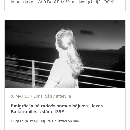
Impresijas par Abū Dabī līdz 20. maijam galerijā LOOK!
8. MAI ’23
/ Elīna Ruka /
Intervija
Emigrācija kā radošs pamudinājums – Ievas
Baltadonītes izstāde ISSP
Migrācija, māju sajūta un uzticība sev.