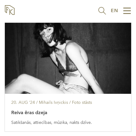
EN
Tog
nav
20. AUG ’24
/ Mihails Ivņickis /
Foto stāsts
Reiva ēras dzeja
Satikšanās, attiecības, mūzika, nakts dzīve.