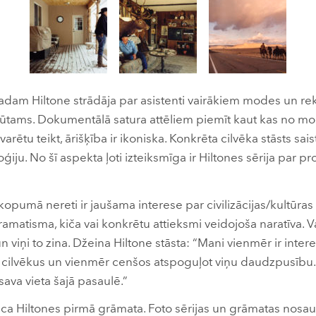
adam Hiltone strādāja par asistenti vairākiem modes un r
 jūtams. Dokumentālā satura attēliem piemīt kaut kas no m
 tā varētu teikt, ārišķība ir ikoniska. Konkrēta cilvēka stāsts s
ģiju. No šī aspekta ļoti izteiksmīga ir Hiltones sērija par 
pumā nereti ir jaušama interese par civilizācijas/kultūras 
dramatisma, kiča vai konkrētu attieksmi veidojoša naratīva. Va
 viņi to zina. Džeina Hiltone stāsta: “Mani vienmēr ir inter
lu cilvēkus un vienmēr cenšos atspoguļot viņu daudzpusību
 sava vieta šajā pasaulē.”
āca Hiltones pirmā grāmata. Foto sērijas un grāmatas nosa