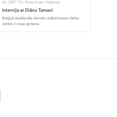
26. OKT ’15
/ Evita Goze /
Intervija
Intervija ar Diānu Tamani
Beļģijā studējošās latviešu mākslinieces darbu
centrā ir viņas ģimene.