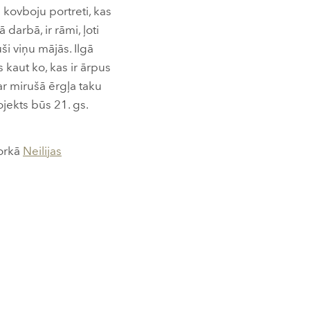
i kovboju portreti, kas
darbā, ir rāmi, ļoti
ši viņu mājās. Ilgā
s kaut ko, kas ir ārpus
ar mirušā ērgļa taku
ojekts būs 21. gs.
jorkā
Neilijas