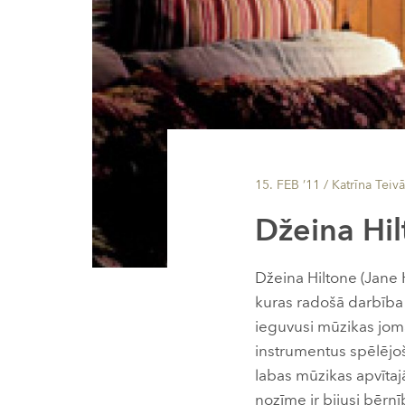
15. FEB ’11
/ Katrīna Teiv
Džeina Hi
Džeina Hiltone (Jane H
kuras radošā darbība 
ieguvusi mūzikas jomā.
instrumentus spēlējoš
labas mūzikas apvītaj
nozīme ir bijusi bērnī