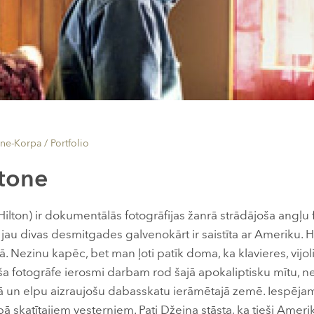
āne-Korpa /
Portfolio
ltone
ilton) ir dokumentālās fotogrāfijas žanrā strādājoša angļu 
jau divas desmitgades galvenokārt ir saistīta ar Ameriku. Hi
 Nezinu kapēc, bet man ļoti patīk doma, ka klavieres, vijol
a fotogrāfe ierosmi darbam rod šajā apokaliptisku mītu, n
ā un elpu aizraujošu dabasskatu ierāmētajā zemē. Iespējam
bā skatītajiem vesterniem. Pati Džeina stāsta, ka tieši Ameri