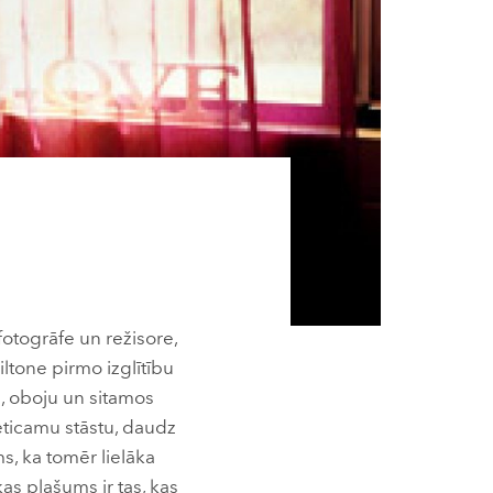
fotogrāfe un režisore,
ltone pirmo izglītību
i, oboju un sitamos
eticamu stāstu, daudz
s, ka tomēr lielāka
kas plašums ir tas, kas