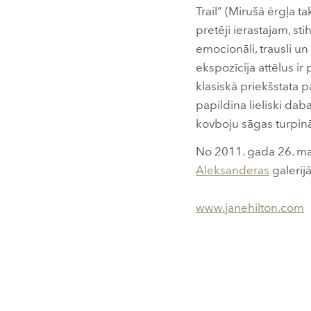
Trail” (Mirušā ērgļa t
pretēji ierastajam, st
emocionāli, trausli un 
ekspozīcija attēlus ir 
klasiskā priekšstata 
papildina lieliski dab
kovboju sāgas turpin
No 2011. gada 26. mai
Aleksanderas
galerijā
www.janehilton.com