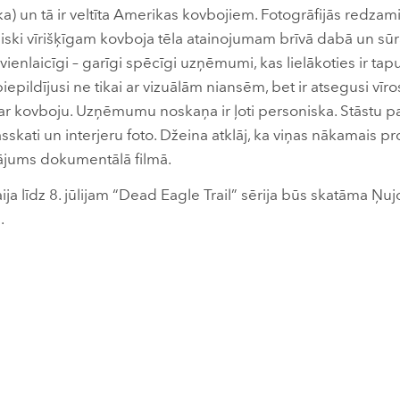
aka) un tā ir veltīta Amerikas kovbojiem. Fotogrāfijās redzam
ihiski vīrišķīgam kovboja tēla atainojumam brīvā dabā un sūrā 
vienlaicīgi – garīgi spēcīgi uzņēmumi, kas lielākoties ir tapu
piepildījusi ne tikai ar vizuālām niansēm, bet ir atsegusi vīro
par kovboju. Uzņēmumu noskaņa ir ļoti personiska. Stāstu p
asskati un interjeru foto. Džeina atklāj, ka viņas nākamais pr
ājums dokumentālā filmā.
ja līdz 8. jūlijam “Dead Eagle Trail” sērija būs skatāma Ņu
.