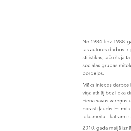
No 1984. līdz 1988. g
tas autores darbos ir
stilistikas, taču šī, ja
sociālās grupas mitolo
bordeļos.
Mākslinieces darbos ko
viņa atklāj bez lieka 
ciena savus varoņus un
parasti ļaudis. Es mī
ielasmeita – katram ir
2010. gada maijā izn