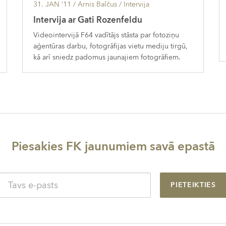
31. JAN ’11
/ Arnis Balčus /
Intervija
Intervija ar Gati Rozenfeldu
Videointervijā F64 vadītājs stāsta par fotoziņu
aģentūras darbu, fotogrāfijas vietu mediju tirgū,
kā arī sniedz padomus jaunajiem fotogrāfiem.
Piesakies FK jaunumiem savā epastā
PIETEIKTIES