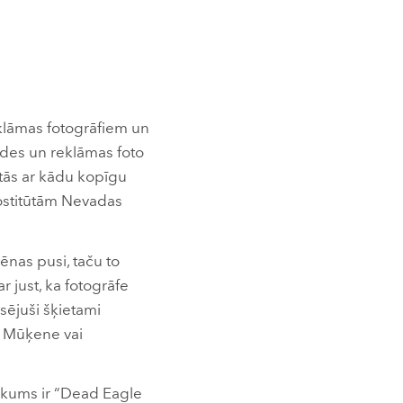
eklāmas fotogrāfiem un
odes un reklāmas foto
aistās ar kādu kopīgu
prostitūtām Nevadas
ēnas pusi, taču to
r just, ka fotogrāfe
esējuši šķietami
. Mūķene vai
ukums ir “Dead Eagle