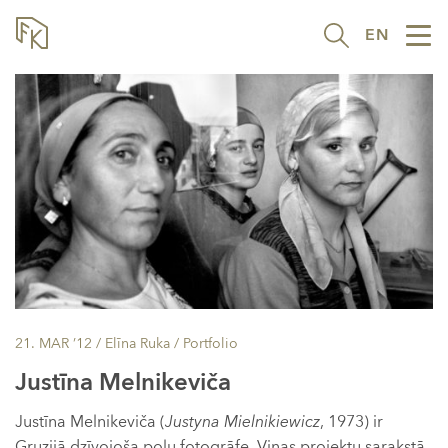
EN
Tog
nav
21. MAR ’12
/ Elīna Ruka /
Portfolio
Justīna Melnikeviča
Justīna Melnikeviča (
Justyna Mielnikiewicz
, 1973) ir
Gruzijā dzīvojoša poļu fotogrāfe. Viņas projektu sarakstā