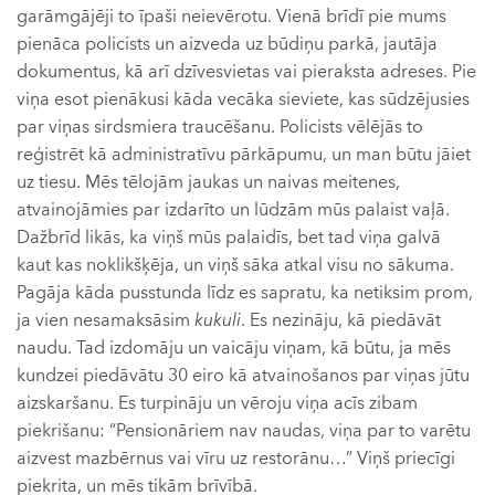
garāmgājēji to īpaši neievērotu. Vienā brīdī pie mums
pienāca policists un aizveda uz būdiņu parkā, jautāja
dokumentus, kā arī dzīvesvietas vai pieraksta adreses. Pie
viņa esot pienākusi kāda vecāka sieviete, kas sūdzējusies
par viņas sirdsmiera traucēšanu. Policists vēlējās to
reģistrēt kā administratīvu pārkāpumu, un man būtu jāiet
uz tiesu. Mēs tēlojām jaukas un naivas meitenes,
atvainojāmies par izdarīto un lūdzām mūs palaist vaļā.
Dažbrīd likās, ka viņš mūs palaidīs, bet tad viņa galvā
kaut kas noklikšķēja, un viņš sāka atkal visu no sākuma.
Pagāja kāda pusstunda līdz es sapratu, ka netiksim prom,
ja vien nesamaksāsim
kukuli
. Es nezināju, kā piedāvāt
naudu. Tad izdomāju un vaicāju viņam, kā būtu, ja mēs
kundzei piedāvātu 30 eiro kā atvainošanos par viņas jūtu
aizskaršanu. Es turpināju un vēroju viņa acīs zibam
piekrišanu: “Pensionāriem nav naudas, viņa par to varētu
aizvest mazbērnus vai vīru uz restorānu…” Viņš priecīgi
piekrita, un mēs tikām brīvībā.