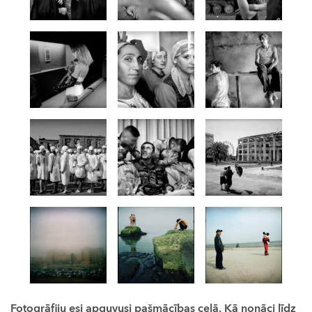
Fotogrāfiju esi apguvusi pašmācības ceļā. Kā nonāci līdz