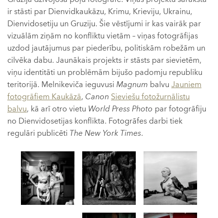
ir stāsti par Dienvidkaukāzu, Krimu, Krieviju, Ukrainu,
Dienvidosetiju un Gruziju. Šie vēstījumi ir kas vairāk par
vizuālām ziņām no konfliktu vietām – viņas fotogrāfijas
uzdod jautājumus par piederību, politiskām robežām un
cilvēka dabu. Jaunākais projekts ir stāsts par sievietēm,
viņu identitāti un problēmām bijušo padomju republiku
teritorijā. Melnikeviča ieguvusi
Magnum
balvu
Jauniem
fotogrāfiem Kaukāzā
,
Canon
Sieviešu fotožurnālistu
balvu
, kā arī otro vietu
World Press Photo
par fotogrāfiju
no Dienvidosetijas konflikta. Fotogrāfes darbi tiek
regulāri publicēti
The New York Times
.