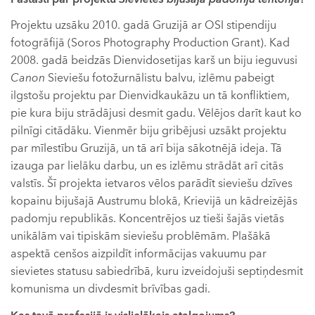
Projektu uzsāku 2010. gadā Gruzijā ar OSI stipendiju
fotogrāfijā (Soros Photography Production Grant). Kad
2008. gadā beidzās Dienvidosetijas karš un biju ieguvusi
Canon
Sieviešu fotožurnālistu balvu, izlēmu pabeigt
ilgstošu projektu par Dienvidkaukāzu un tā konfliktiem,
pie kura biju strādājusi desmit gadu. Vēlējos darīt kaut ko
pilnīgi citādāku. Vienmēr biju gribējusi uzsākt projektu
par mīlestību Gruzijā, un tā arī bija sākotnējā ideja. Tā
izauga par lielāku darbu, un es izlēmu strādāt arī citās
valstīs. Šī projekta ietvaros vēlos parādīt sieviešu dzīves
kopainu bijušajā Austrumu blokā, Krievijā un kādreizējās
padomju republikās. Koncentrējos uz tieši šajās vietās
unikālām vai tipiskām sieviešu problēmām. Plašākā
aspektā cenšos aizpildīt informācijas vakuumu par
sievietes statusu sabiedrībā, kuru izveidojuši septiņdesmit
komunisma un divdesmit brīvības gadi.