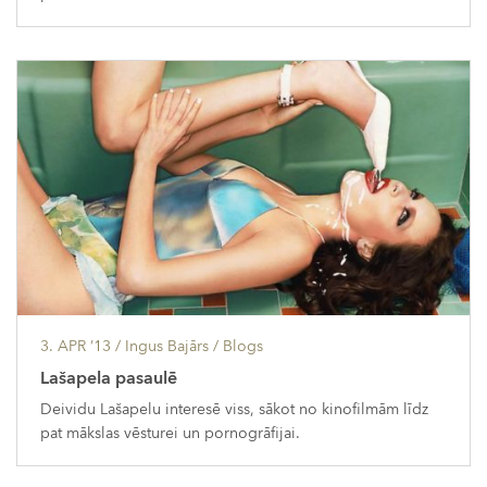
3. APR ’13
/ Ingus Bajārs /
Blogs
Lašapela pasaulē
Deividu Lašapelu interesē viss, sākot no kinofilmām līdz
pat mākslas vēsturei un pornogrāfijai.