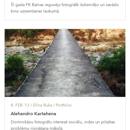
Šī gada FK Balvas ieguvējs fotogrāfē ikdienišķo un savādo
kino uzņemšanas laukumā.
8. FEB ’13
/ Elīna Ruka /
Portfolio
Alehandro Kartahena
Dominikāņu fotogrāfu interesē sociālu, vides un pilsētas
problēmu risināšana mākslā.