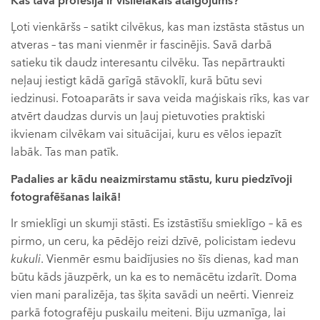
Kas tavā profesijā ir vislielākais atalgojums?
Ļoti vienkāršs – satikt cilvēkus, kas man izstāsta stāstus un
atveras – tas mani vienmēr ir fascinējis. Savā darbā
satieku tik daudz interesantu cilvēku. Tas nepārtraukti
neļauj iestigt kādā garīgā stāvoklī, kurā būtu sevi
iedzinusi. Fotoaparāts ir sava veida maģiskais rīks, kas var
atvērt daudzas durvis un ļauj pietuvoties praktiski
ikvienam cilvēkam vai situācijai, kuru es vēlos iepazīt
labāk. Tas man patīk.
Padalies ar kādu neaizmirstamu stāstu, kuru piedzīvoji
fotografēšanas laikā!
Ir smieklīgi un skumji stāsti. Es izstāstīšu smieklīgo – kā es
pirmo, un ceru, ka pēdējo reizi dzīvē, policistam iedevu
kukuli
. Vienmēr esmu baidījusies no šīs dienas, kad man
būtu kāds jāuzpērk, un ka es to nemācētu izdarīt. Doma
vien mani paralizēja, tas šķita savādi un neērti. Vienreiz
parkā fotografēju puskailu meiteni. Biju uzmanīga, lai