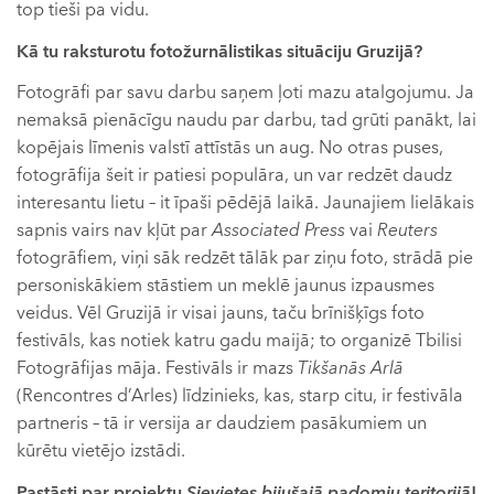
top tieši pa vidu.
Kā tu raksturotu fotožurnālistikas situāciju Gruzijā?
Fotogrāfi par savu darbu saņem ļoti mazu atalgojumu. Ja
nemaksā pienācīgu naudu par darbu, tad grūti panākt, lai
kopējais līmenis valstī attīstās un aug. No otras puses,
fotogrāfija šeit ir patiesi populāra, un var redzēt daudz
interesantu lietu – it īpaši pēdējā laikā. Jaunajiem lielākais
sapnis vairs nav kļūt par
Associated Press
vai
Reuters
fotogrāfiem, viņi sāk redzēt tālāk par ziņu foto, strādā pie
personiskākiem stāstiem un meklē jaunus izpausmes
veidus. Vēl Gruzijā ir visai jauns, taču brīnišķīgs foto
festivāls, kas notiek katru gadu maijā; to organizē Tbilisi
Fotogrāfijas māja. Festivāls ir mazs
Tikšanās Arlā
(Rencontres d’Arles) līdzinieks, kas, starp citu, ir festivāla
partneris – tā ir versija ar daudziem pasākumiem un
kūrētu vietējo izstādi.
Pastāsti par projektu
Sievietes bijušajā padomju teritorijā
!