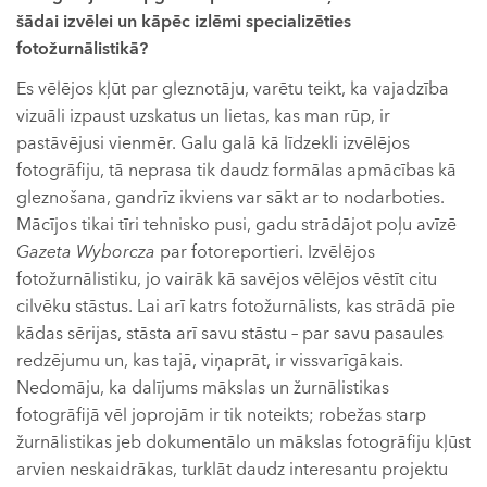
šādai izvēlei un kāpēc izlēmi specializēties
fotožurnālistikā?
Es vēlējos kļūt par gleznotāju, varētu teikt, ka vajadzība
vizuāli izpaust uzskatus un lietas, kas man rūp, ir
pastāvējusi vienmēr. Galu galā kā līdzekli izvēlējos
fotogrāfiju, tā neprasa tik daudz formālas apmācības kā
gleznošana, gandrīz ikviens var sākt ar to nodarboties.
Mācījos tikai tīri tehnisko pusi, gadu strādājot poļu avīzē
Gazeta Wyborcza
par fotoreportieri. Izvēlējos
fotožurnālistiku, jo vairāk kā savējos vēlējos vēstīt citu
cilvēku stāstus. Lai arī katrs fotožurnālists, kas strādā pie
kādas sērijas, stāsta arī savu stāstu – par savu pasaules
redzējumu un, kas tajā, viņaprāt, ir vissvarīgākais.
Nedomāju, ka dalījums mākslas un žurnālistikas
fotogrāfijā vēl joprojām ir tik noteikts; robežas starp
žurnālistikas jeb dokumentālo un mākslas fotogrāfiju kļūst
arvien neskaidrākas, turklāt daudz interesantu projektu