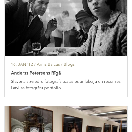
16. JAN ’12
/ Arnis Balčus /
Blogs
Anderss Petersens Rīgā
Slavenais zviedru fotografs uzstāsies ar lekciju un recenzēs
Latvijas fotogrāfu portfolio.