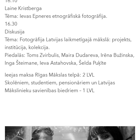
16.10
Laine Kristberga
Tēma: Ievas Epneres etnogrāfiskā fotogrāfija.
16.30
Diskusija
Tēma: Fotogrāfija Latvijas laikmetīgajā mākslā: projekts,
institūcija, kolekcija.
Piedalās: Toms Zvirbulis, Maira Dudareva, Irēna Bužinska,
Inga Šteimane, Ieva Astahovska, Šelda Puķīte
Ieejas maksa Rīgas Mākslas telpā: 2 LVL
Skolēniem, studentiem, pensionāriem un Latvijas
Mākslinieku savienības biedriem – 1 LVL