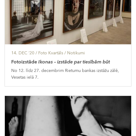
14. DEC ’20
/ Foto Kvartāls /
Notikumi
Fotoizstāde
Ikonas – izstāde par tiesībām būt
No 12. līdz 27. decembrim Rietumu bankas izstāžu zālē,
Vesetas ielā 7.