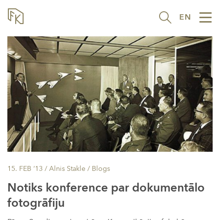
EN
Tog
nav
15. FEB ’13
/ Alnis Stakle /
Blogs
Notiks konference par dokumentālo
fotogrāfiju