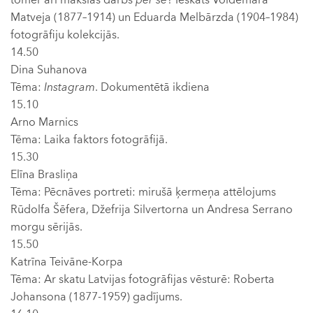
tomēr arī mākslas darbs
per se
? Ieskats Voldemāra
Matveja (1877–1914) un Eduarda Melbārzda (1904–1984)
fotogrāfiju kolekcijās.
14.50
Dina Suhanova
Tēma:
Instagram
. Dokumentētā ikdiena
15.10
Arno Marnics
Tēma: Laika faktors fotogrāfijā.
15.30
Elīna Brasliņa
Tēma: Pēcnāves portreti: mirušā ķermeņa attēlojums
Rūdolfa Šēfera, Džefrija Silvertorna un Andresa Serrano
morgu sērijās.
15.50
Katrīna Teivāne-Korpa
Tēma: Ar skatu Latvijas fotogrāfijas vēsturē: Roberta
Johansona (1877-1959) gadījums.