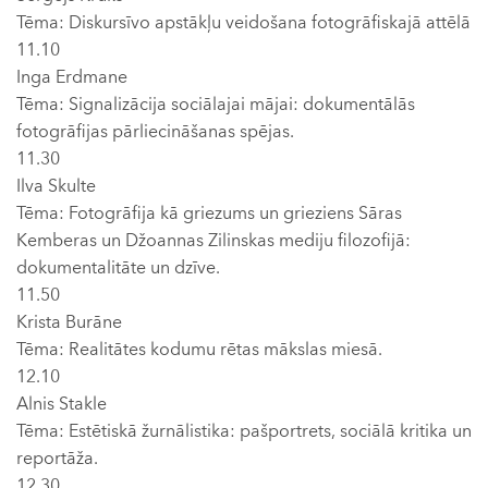
Tēma: Diskursīvo apstākļu veidošana fotogrāfiskajā attēlā
11.10
Inga Erdmane
Tēma: Signalizācija sociālajai mājai: dokumentālās
fotogrāfijas pārliecināšanas spējas.
11.30
Ilva Skulte
Tēma: Fotogrāfija kā griezums un grieziens Sāras
Kemberas un Džoannas Zilinskas mediju filozofijā:
dokumentalitāte un dzīve.
11.50
Krista Burāne
Tēma: Realitātes kodumu rētas mākslas miesā.
12.10
Alnis Stakle
Tēma: Estētiskā žurnālistika: pašportrets, sociālā kritika un
reportāža.
12.30