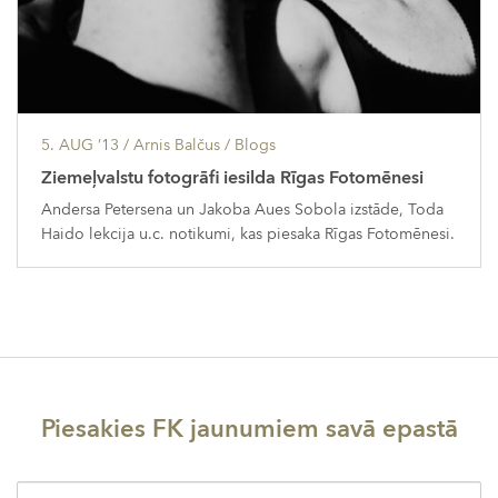
5. AUG ’13
/ Arnis Balčus /
Blogs
Ziemeļvalstu fotogrāfi iesilda Rīgas Fotomēnesi
Andersa Petersena un Jakoba Aues Sobola izstāde, Toda
Haido lekcija u.c. notikumi, kas piesaka Rīgas Fotomēnesi.
Piesakies FK jaunumiem savā epastā