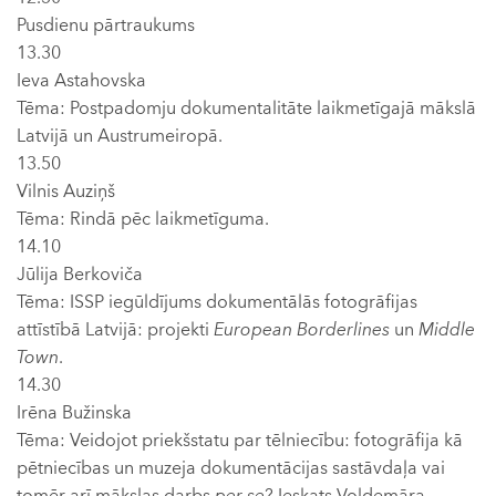
Pusdienu pārtraukums
13.30
Ieva Astahovska
Tēma: Postpadomju dokumentalitāte laikmetīgajā mākslā
Latvijā un Austrumeiropā.
13.50
Vilnis Auziņš
Tēma: Rindā pēc laikmetīguma.
14.10
Jūlija Berkoviča
Tēma: ISSP iegūldījums dokumentālās fotogrāfijas
attīstībā Latvijā: projekti
European Borderlines
un
Middle
Town
.
14.30
Irēna Bužinska
Tēma: Veidojot priekšstatu par tēlniecību: fotogrāfija kā
pētniecības un muzeja dokumentācijas sastāvdaļa vai