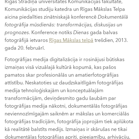
Rīgas Stradiņa universitātes Komunikācijas fakultāte,
Komunikācijas studiju katedra un Rīgas Mākslas Telpa
aicina piedalīties zinātniskajā konferencē
Dokumentālā
fotogrāfija mūsdienās: transformācijas, diskusijas un
prognozes
. Konference notiks
Dienas
gada balvas
fotogrāfijā ietvaros
Rīgas Mākslas telpā
trešdien, 2013.
gada 20. februārī.
Fotogrāfijas medija digitalizācija ir rosinājusi būtiskas
izmaiņas visā vizuālajā kultūrā kopumā, kas pašos
pamatos skar profesionālās un amatierfotogrāfijas
attīstību. Neskatoties uz daudzskaitlīgām fotogrāfijas
medija tehnoloģiskajām un konceptuālajām
transformācijām, deviņdesmito gadu šaubām par
fotogrāfijas medija nākotni, dokumentālās fotogrāfijas
neviennozīmīgajām saiknēm ar mākslas un komerciālās
fotogrāfijas tradīcijām, fotogrāfija joprojām tiek aplūkota
kā realitātē balstīts medijs. Izmaiņas ir skārušas ne tikai
dokumentālas fotogrāfijas apriti, pieejamību, arhivāciju,