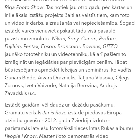
Riga Photo Show
. Tas notiek jau otro gadu pēc kārtas un
ir lielākais izstāžu projekts Baltijas valstīs tiem, kam foto
un video ir darbs, aizraušanās vai nepieciešamība. Šogad
izstādē varēs vienuviet apskatīt tādu visā pasaulē
pazīstamu zīmolu kā
Nikon, Sony, Canon, Profoto,
Fujifilm, Pentax, Epson, Broncolor, Bowens, GITZO
jaunāko fototehniku un videotehniku, kā arī pašiem to
izmēģināt un iegādāties par pievilcīgām cenām. Tāpat
būs iespējams apmeklēt lekcijas un seminārus, ko vadīts
Gunārs Binde, Aivars Drāznieks, Tatjana Vlasova, Oļegs
Zernovs, Iveta Vaivode, Natālija Berezina, Andrejs
Zavadskis u.c.
Izstādē gaidāmi vēl daudz un dažādu pasākumu.
Grāmatu veikals
Jānis Roze
izstādē piedāvās Eiropā
atzinību guvušo – 2012. gadā Zviedrijā izdoto –
pazīstamās latviešu fotomākslinieces Intas Rukas albumu
People I Know
.
Master Foto
demonstrēs video