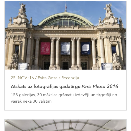
25. NOV ’16
/ Evita Goze /
Recenzija
Atskats uz fotogrāfijas gadatirgu
Paris Photo 2016
153 galerijas, 30 mākslas grāmatu izdevēji un tirgotāji no
vairāk nekā 30 valstīm.