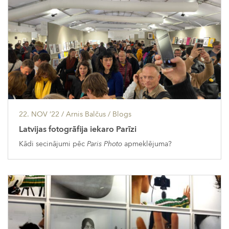
22. NOV ’22
/ Arnis Balčus /
Blogs
Latvijas fotogrāfija iekaro Parīzi
Kādi secinājumi pēc
Paris Photo
apmeklējuma?