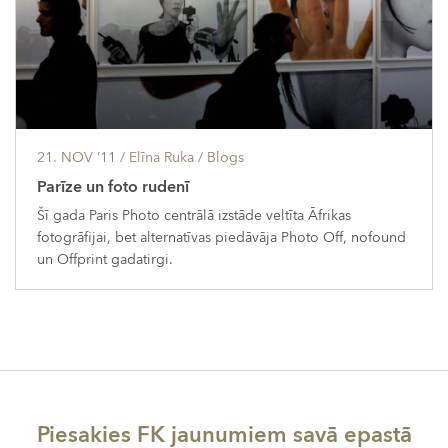
21. NOV ’11
/ Elīna Ruka /
Blogs
Parīze un foto rudenī
Šī gada Paris Photo centrālā izstāde veltīta Āfrikas
fotogrāfijai, bet alternatīvas piedāvāja Photo Off, nofound
un Offprint gadatirgi.
Piesakies FK jaunumiem savā epastā