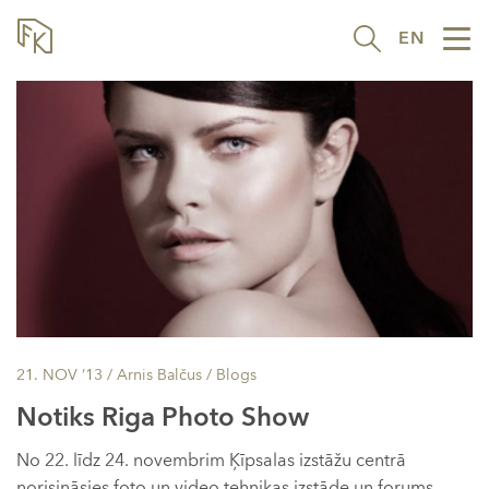
EN
Tog
nav
21. NOV ’13
/ Arnis Balčus /
Blogs
Notiks Riga Photo Show
No 22. līdz 24. novembrim Ķīpsalas izstāžu centrā
norisināsies foto un video tehnikas izstāde un forums