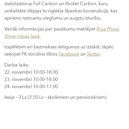
stabilizatorus
Full Carbon
un
Pocket Carbon
, kuru
unikalitāte slēpjas to oglekļa šķiedras konstrukcijā, kas
apvieno neticamu vieglumu un augstu izturību.
Vairāk informācijas par pasākumu meklējiet
Riga Photo
Show
mājas lapā
.
Izspēlēsim arī bezmaksas ielūgumus uz izstādi, tāpēc
sekojiet FK sociālos tīklos
Facebook
un
Twitter
.
Darba laiks:
22. novembrī 10.00–18.00
23. novembrī 10.00–18.00
24. novembrī 10.00–17.00
Ieeja – 3 Ls (2.50 Ls – skolēniem un pensionāriem)