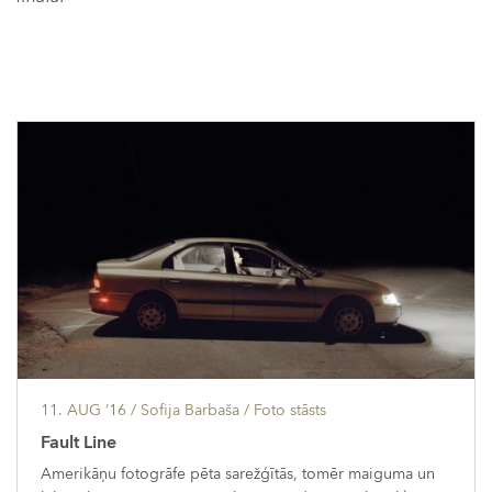
11. AUG ’16
/ Sofija Barbaša /
Foto stāsts
Fault Line
Amerikāņu fotogrāfe pēta sarežģītās, tomēr maiguma un