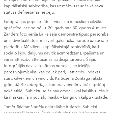
kapitālistiskā sabiedrība, kas uz mākslu raugās kā sava
statusa definēšanas iespēju.
Fotogrāfijas popularitāte ir viens no iemesliem cilvēku
apsēstībai ar tipoloģiju. 20. gadsimta 30. gados Augusts
Zanders foto sērijā Laika seja demonstrē tipus; personība
un individualitāte ir mazvērtīgāka nekā norāde uz sociālo
piederību. Mūsdienu kapitālistiskajā sabiedrībā, kad
sociālo šķiru dalījums nav tik acīmredzams, īpašuma un
varas attiecību attēlošanas tradīcija turpinās. Šajās
fotogrāfijās nav saskatāmas ne sejas, ne iekšējie
pārdzīvojumi; viss, kas paliek pāri, – attiecību indekss
starp cilvēkiem un viņu vidi. Kā Sūzena Zontāga raksta
grāmatā
Par fotogrāfiju
, kamera vienmēr vairāk apslēpj
nekā atklāj. Subjektu sejās nav emociju vai kaislību – tās ir
kā maskas. Tā ir sociālo masku – kungu un kalpu – izstāde.
Tomēr šķietamā attēlu neitralitāte ir slazds. Subjekti