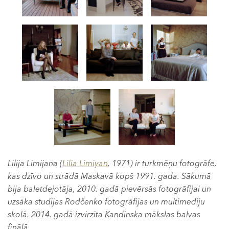
Lilija Limijana (
Lilia Limiyan
, 1971) ir turkmēņu fotogrāfe,
kas dzīvo un strādā Maskavā kopš 1991. gada. Sākumā
bija baletdejotāja, 2010. gadā pievērsās fotogrāfijai un
uzsāka studijas Rodčenko fotogrāfijas un multimediju
skolā. 2014. gadā izvirzīta Kandinska mākslas balvas
finālā.