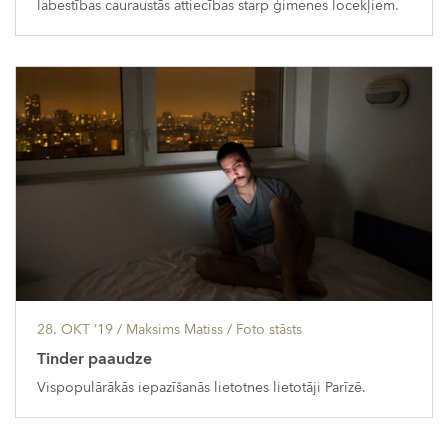
labestības cauraustās attiecības starp ģimenes locekļiem.
28. OKT ’19
/ Maksims Matiss /
Foto stāsts
Tinder paaudze
Vispopulārākās iepazīšanās lietotnes lietotāji Parīzē.