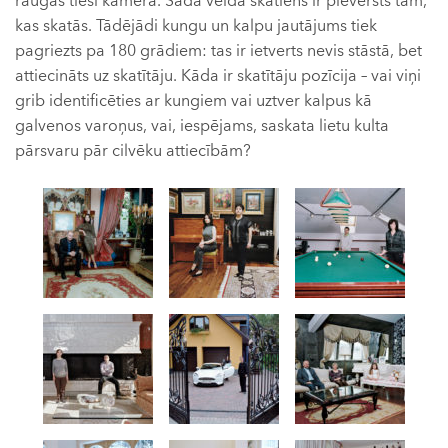
raugās tieši kamerā. Šādā veidā skatiens ir pievērsts tam,
kas skatās. Tādējādi kungu un kalpu jautājums tiek
pagriezts pa 180 grādiem: tas ir ietverts nevis stāstā, bet
attiecināts uz skatītāju. Kāda ir skatītāju pozīcija – vai viņi
grib identificēties ar kungiem vai uztver kalpus kā
galvenos varoņus, vai, iespējams, saskata lietu kulta
pārsvaru pār cilvēku attiecībām?