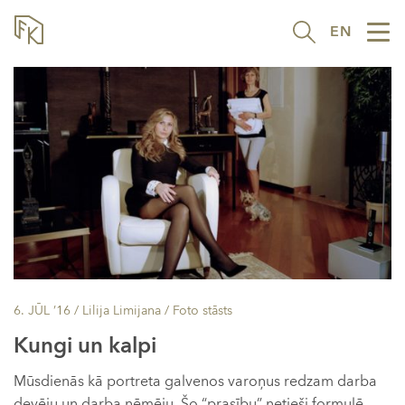
EN
Tog
nav
6. JŪL ’16
/ Lilija Limijana /
Foto stāsts
Kungi un kalpi
Mūsdienās kā portreta galvenos varoņus redzam darba
devēju un darba ņēmēju. Šo “prasību” netieši formulē