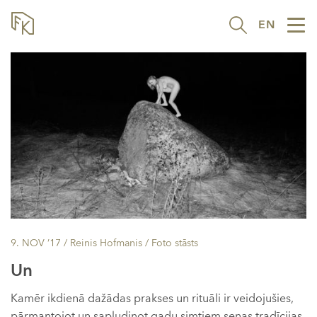
EN
Tog
nav
9. NOV ’17
/ Reinis Hofmanis /
Foto stāsts
Un
Kamēr ikdienā dažādas prakses un rituāli ir veidojušies,
pārmantojot un sapludinot gadu simtiem senas tradīcijas,