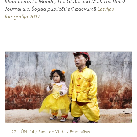
Bloomberg, Le Monde, The Globe and Mail, The British
Journal u.c. Šogad publicēti arī izdevumā
Latvijas
fotogrāfija 2017
.
27. JŪN ’14
/ Sane de Vilde /
Foto stāsts