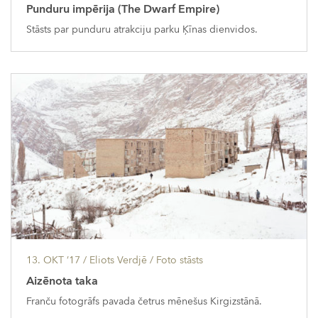
Punduru impērija (The Dwarf Empire)
Stāsts par punduru atrakciju parku Ķīnas dienvidos.
13. OKT ’17
/ Eliots Verdjē /
Foto stāsts
Aizēnota taka
Franču fotogrāfs pavada četrus mēnešus Kirgizstānā.