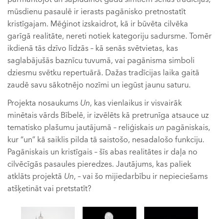
mūsdienu pasaulē ir ierasts pagānisko pretnostatīt
kristīgajam. Mēģinot izskaidrot, kā ir būvēta cilvēka
garīgā realitāte, nereti notiek kategoriju sadursme. Tomēr
ikdienā tās dzīvo līdzās – kā senās svētvietas, kas
saglabājušās baznīcu tuvumā, vai pagānisma simboli
dziesmu svētku repertuārā. Dažas tradīcijas laika gaitā
zaudē savu sākotnējo nozīmi un iegūst jaunu saturu.
Projekta nosaukums
Un
, kas vienlaikus ir visvairāk
minētais vārds Bībelē, ir izvēlēts kā pretrunīga atsauce uz
tematisko plašumu jautājumā – reliģiskais
un
pagāniskais,
kur “un” kā saiklis pilda tā saistošo, nesadalošo funkciju.
Pagāniskais un kristīgais – šīs abas realitātes ir daļa no
cilvēcīgās pasaules pieredzes. Jautājums, kas paliek
atklāts projektā
Un
, – vai šo mijiedarbību ir nepieciešams
atšķetināt vai pretstatīt?