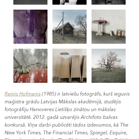
Reinis Hofmanis
(1985) ir latviešu fotogrāfs, kurš ieguvis
maģistra grādu Latvijas Mākslas akadēmijā, studējis
fotogrāfiju Hanoveres Lietišķo zinātņu un mākslas
universitātē. 2012. gadā uzvarējis Archifoto balvas
konkursā. Viņa darbi publicēti tādos izdevumos, kā The
New York Times, The Financial Times, Spiegel, Esquire,