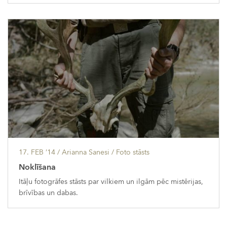
17. FEB ’14
/ Arianna Sanesi /
Foto stāsts
Noklīšana
Itāļu fotogrāfes stāsts par vilkiem un ilgām pēc mistērijas,
brīvības un dabas.