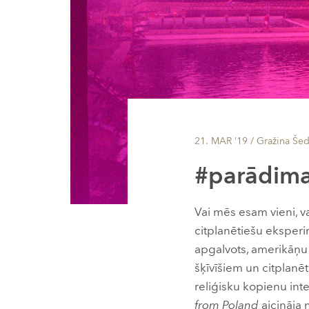
21. MAR ’19
/ Gražina Šed
#parādima
Vai mēs esam vieni, va
citplanētiešu eksperi
apgalvots, amerikāņu 
šķīvīšiem un citplanēt
reliģisku kopienu inte
from Poland
aicināja 