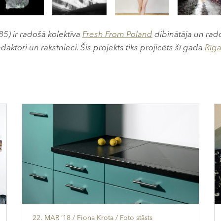
5) ir radošā kolektīva
Fresh From Poland
dibinātāja un rado
redaktori un rakstnieci. Šis projekts tiks projicēts šī gada
Rīg
22. MAR ’18
/ Fiona Krota /
Foto stāsts