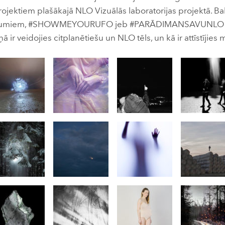
rojektiem plašākajā NLO Vizuālās laboratorijas projektā. Bal
eikumiem, #SHOWMEYOURUFO jeb #PARĀDIMANSAVUNLO pē
 ir veidojies citplanētiešu un NLO tēls, un kā ir attīstījies 