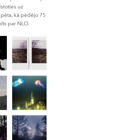
stoties uz
ta, kā pēdējo 75
mīts par NLO.