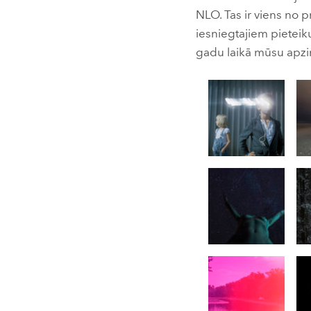
NLO. Tas ir viens no p
iesniegtajiem piet
gadu laikā mūsu apziņā