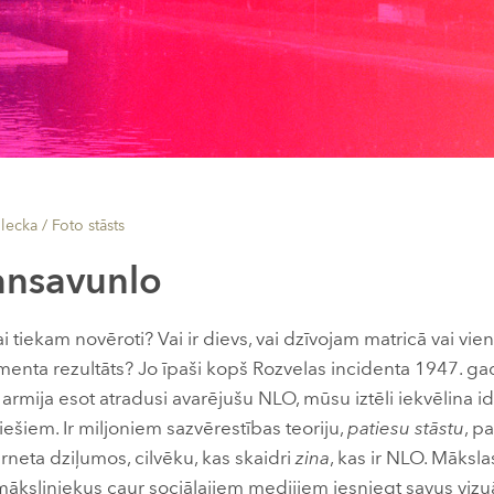
lecka /
Foto stāsts
nsavunlo
i tiekam novēroti? Vai ir dievs, vai dzīvojam matricā vai vi
menta rezultāts? Jo īpaši kopš Rozvelas incidenta 1947. gadā
armija esot atradusi avarējušu NLO, mūsu iztēli iekvēlina i
iešiem. Ir miljoniem sazvērestības teoriju,
patiesu stāstu
, p
rneta dziļumos, cilvēku, kas skaidri
zina
, kas ir NLO. Māksl
māksliniekus caur sociālajiem medijiem iesniegt savus vizu