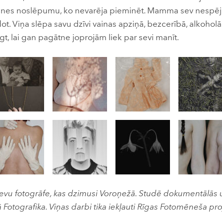
nes noslēpumu, ko nevarēja pieminēt. Mamma sev nespēja 
dot. Viņa slēpa savu dzīvi vainas apziņā, bezcerībā, alkoho
, lai gan pagātne joprojām liek par sevi manīt.
rievu fotogrāfe, kas dzimusi Voroņežā. Studē dokumentālās
 Fotografika. Viņas darbi tika iekļauti Rīgas Fotomēneša pr