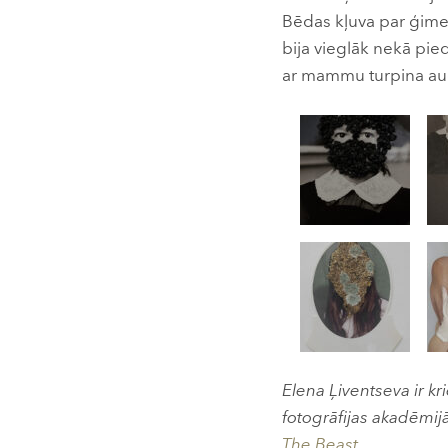
Bēdas kļuva par ģime
bija vieglāk nekā pie
ar mammu turpina augt
Elena Ļiventseva ir k
fotogrāfijas akadēmijā
The Beast
.