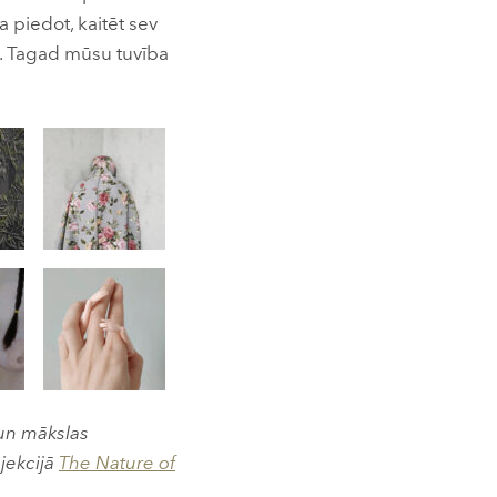
piedot, kaitēt sev
lā. Tagad mūsu tuvība
 un mākslas
ojekcijā
The Nature of