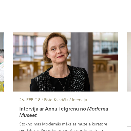
26. FEB ’18
/ Foto Kvartāls /
Intervija
Intervija ar Annu Telgrēnu no
Moderna
Museet
Stokholmas Modernās mākslas muzeja kuratore
piedalīsies Rīgas Fotomēneša portfolio skatē.