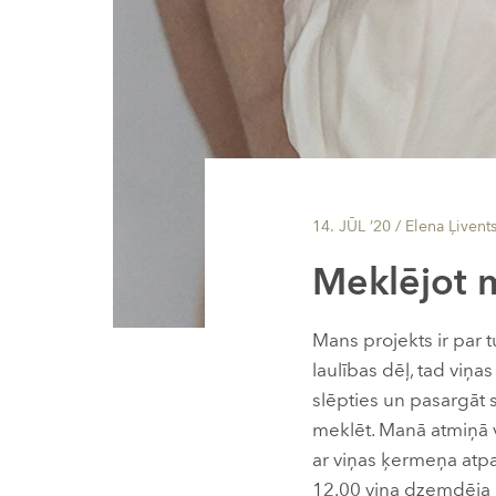
14. JŪL ’20
/ Elena Ļivent
Meklējot
Mans projekts ir par 
laulības dēļ, tad viņ
slēpties un pasargāt s
meklēt. Manā atmiņā v
ar viņas ķermeņa atpa
12.00 viņa dzemdēja 