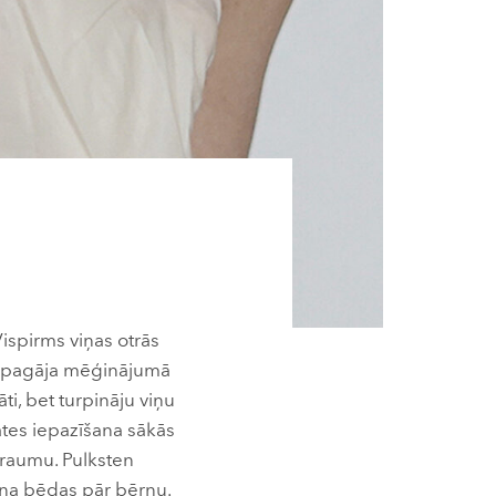
ispirms viņas otrās
ba pagāja mēģinājumā
ti, bet turpināju viņu
ātes iepazīšana sākās
traumu. Pulksten
rna bēdas pār bērnu.