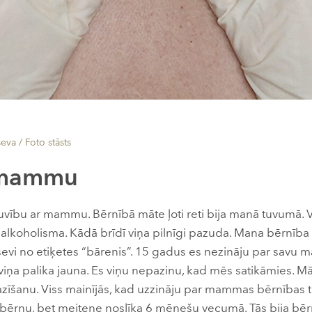
seva /
Foto stāsts
 mammu
tuvību ar mammu. Bērnībā māte ļoti reti bija manā tuvumā. V
as alkoholisma. Kādā brīdī viņa pilnīgi pazuda. Mana bērnī
evi no etiķetes “bārenis”. 15 gadus es nezināju par savu mā
iņa palika jauna. Es viņu nepazinu, kad mēs satikāmies. M
zīšanu. Viss mainījās, kad uzzināju par mammas bērnības 
bērnu, bet meitene noslīka 6 mēnešu vecumā. Tās bija bē