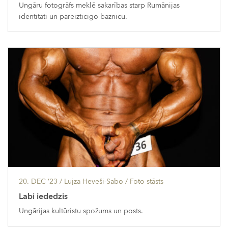
Ungāru fotogrāfs meklē sakarības starp Rumānijas
identitāti un pareizticīgo baznīcu.
20. DEC ’23
/ Lujza Heveši-Sabo /
Foto stāsts
Labi iededzis
Ungārijas kultūristu spožums un posts.