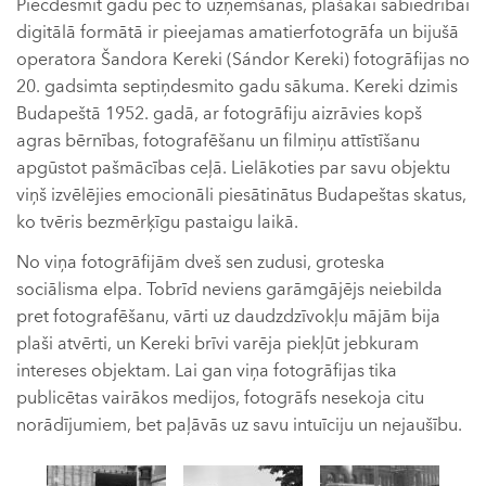
Piecdesmit gadu pēc to uzņemšanas, plašākai sabiedrībai
digitālā formātā ir pieejamas amatierfotogrāfa un bijušā
operatora Šandora Kereki (Sándor Kereki) fotogrāfijas no
20. gadsimta septiņdesmito gadu sākuma. Kereki dzimis
Budapeštā 1952. gadā, ar fotogrāfiju aizrāvies kopš
agras bērnības, fotografēšanu un filmiņu attīstīšanu
apgūstot pašmācības ceļā. Lielākoties par savu objektu
viņš izvēlējies emocionāli piesātinātus Budapeštas skatus,
ko tvēris bezmērķīgu pastaigu laikā.
No viņa fotogrāfijām dveš sen zudusi, groteska
sociālisma elpa. Tobrīd neviens garāmgājējs neiebilda
pret fotografēšanu, vārti uz daudzdzīvokļu mājām bija
plaši atvērti, un Kereki brīvi varēja piekļūt jebkuram
intereses objektam. Lai gan viņa fotogrāfijas tika
publicētas vairākos medijos, fotogrāfs nesekoja citu
norādījumiem, bet paļāvās uz savu intuīciju un nejaušību.