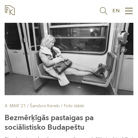
EN
Tog
nav
4. MAR ’21
/ Šandors Kereki /
Foto stāsts
Bezmērķīgās pastaigas pa
sociālistisko Budapeštu