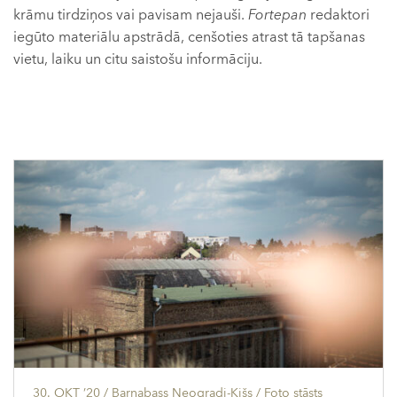
krāmu tirdziņos vai pavisam nejauši.
Fortepan
redaktori
iegūto materiālu apstrādā, cenšoties atrast tā tapšanas
vietu, laiku un citu saistošu informāciju.
30. OKT ’20
/ Barnabass Neogradi-Kišs /
Foto stāsts