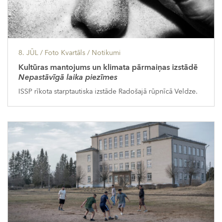
8. JŪL
/ Foto Kvartāls /
Notikumi
Kultūras mantojums un klimata pārmaiņas izstādē
Nepastāvīgā laika piezīmes
ISSP rīkota starptautiska izstāde Radošajā rūpnīcā Veldze.