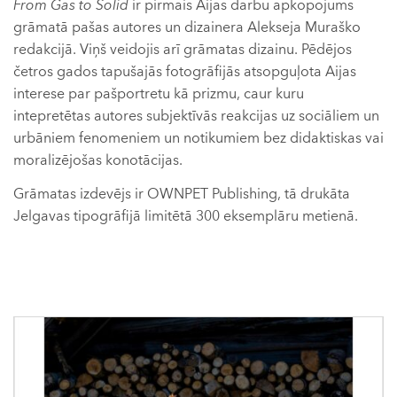
From Gas to Solid
ir pirmais Aijas darbu apkopojums
grāmatā pašas autores un dizainera Alekseja Muraško
redakcijā. Viņš veidojis arī grāmatas dizainu. Pēdējos
četros gados tapušajās fotogrāfijās atsopguļota Aijas
interese par pašportretu kā prizmu, caur kuru
intepretētas autores subjektīvās reakcijas uz sociāliem un
urbāniem fenomeniem un notikumiem bez didaktiskas vai
moralizējošas konotācijas.
Grāmatas izdevējs ir OWNPET Publishing, tā drukāta
Jelgavas tipogrāfijā limitētā 300 eksemplāru metienā.