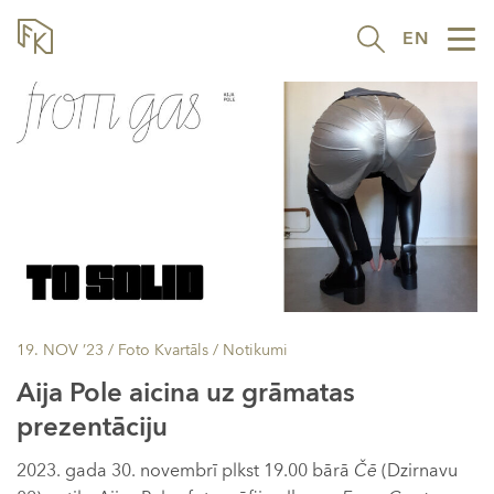
EN
Tog
nav
19. NOV ’23
/ Foto Kvartāls /
Notikumi
Aija Pole aicina uz grāmatas
prezentāciju
2023. gada 30. novembrī plkst 19.00 bārā
Čē
(Dzirnavu