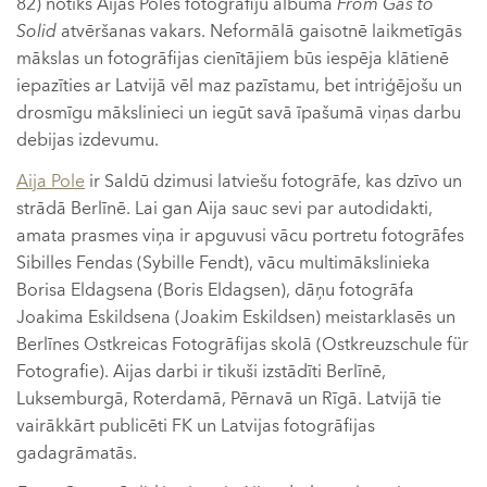
82) notiks Aijas Poles fotogrāfiju albuma
From Gas to
Solid
atvēršanas vakars. Neformālā gaisotnē laikmetīgās
mākslas un fotogrāfijas cienītājiem būs iespēja klātienē
iepazīties ar Latvijā vēl maz pazīstamu, bet intriģējošu un
drosmīgu mākslinieci un iegūt savā īpašumā viņas darbu
debijas izdevumu.
Aija Pole
ir Saldū dzimusi latviešu fotogrāfe, kas dzīvo un
strādā Berlīnē. Lai gan Aija sauc sevi par autodidakti,
amata prasmes viņa ir apguvusi vācu portretu fotogrāfes
Sibilles Fendas (Sybille Fendt), vācu multimākslinieka
Borisa Eldagsena (Boris Eldagsen), dāņu fotogrāfa
Joakima Eskildsena (Joakim Eskildsen) meistarklasēs un
Berlīnes Ostkreicas Fotogrāfijas skolā (Ostkreuzschule für
Fotografie). Aijas darbi ir tikuši izstādīti Berlīnē,
Luksemburgā, Roterdamā, Pērnavā un Rīgā. Latvijā tie
vairākkārt publicēti FK un Latvijas fotogrāfijas
gadagrāmatās.