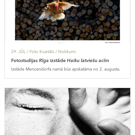
29. JŪL
/ Foto Kvartāls /
Notikumi
Fotostudijas
Rīga
izstāde
Haiku latviešu acīm
Izstāde Mencendorfa namā būs apskatāma no 2. augusta.