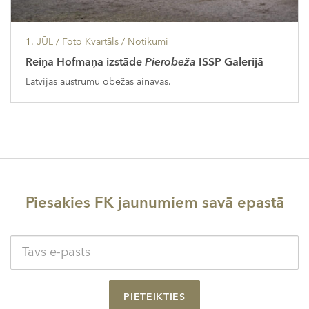
1. JŪL
/ Foto Kvartāls /
Notikumi
Reiņa Hofmaņa izstāde
Pierobeža
ISSP Galerijā
Latvijas austrumu obežas ainavas.
Piesakies FK jaunumiem savā epastā
PIETEIKTIES