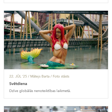
22. JŪL ’25
/ Mātejs Barta /
Foto stāsts
Svētdiena
Dzīve globālās nenoteiktības laikmetā.