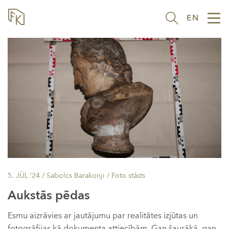
EN
Tog
nav
5. JŪL ’24
/ Sabolcs Barakonji /
Foto stāsts
Aukstās pēdas
Esmu aizrāvies ar jautājumu par realitātes izjūtas un
fotogrāfijas kā dokumenta attiecībām. Gan šaurākā, gan