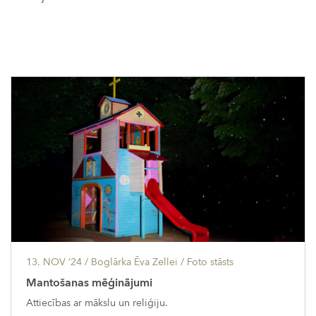
13. NOV ’24
/ Boglārka Ēva Zellei /
Foto stāsts
Mantošanas mēģinājumi
Attiecības ar mākslu un reliģiju.