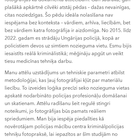
plašākā apkārtnē cilvēki atstāj pēdas – dažas nevainīgas,
citas noziedzīgas. Šo pēdu ideāla nolasīšana nav
iespējama bez konteksta – vārdiem, arhīva, liecībām, bet
bez vārdiem katra fotogrāfija ir aizdomīga. No 2015. līdz
2022. gadam es strādāju Ungārijas policijā, kopā ar
policistiem devos uz simtiem nozieguma vietu. Esmu bijis
iesaistīts reālā kriminālistikā; mēģināju apgūt un veikt
tiesu medicīnas tehniķa darbu.
Manu attēlu uzstādījums un tehniskie parametri atbilst
metodoloģijai, kas ļauj fotogrāfijai kļūt par materiālu
liecību. To izveides loģika precīzi seko nozieguma vietas
apskatē nodarbināto policijas profesionāļu domāšanai
un skatienam. Attēlu radīšanu šeit regulē stingri
noteikumi, jo fotogrāfijas būs pamats reāliem
spriedumiem. Man bija iespēja piedalīties kā
novērotājam policijas mācību centra kriminālpolicijas
tehniķu fotopraksē, lai iepazītos ar šīm studijām no