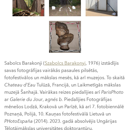
Sabolcs Barakonji (
Szabolcs Barakonyi
, 1976) izstādījis
savas fotogrāfijas vairākās pasaules pilsētās,
fotofestivālos un mākslas mesēs, kā arī muzejos. To skaitā
Chateau d’Eau
Tulūzā, Francijā, un Laikmetīgās mākslas
muzejā Šanhajā. Vairākas reizes piedalījies arī
ParisPhoto
ar
Galerie du Jour
,
agnés b.
Piedalījies Fotogrāfijas
mēnešos Lodzā, Krakovā un Parīzē, kā arī 7. fotobiennālē
Poznaņā, Polijā, 10. Kauņas fotofestivālā Lietuvā un
PHotoEspaña
(2014). 2023. gadā absolvējis Ungārijas
Tēlotājmākslas universitātes doktorantūru.