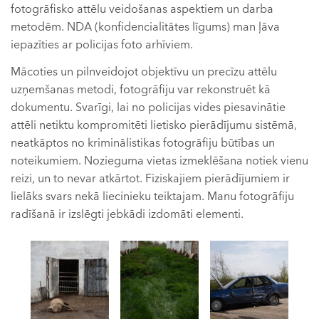
fotogrāfisko attēlu veidošanas aspektiem un darba
metodēm. NDA (konfidencialitātes līgums) man ļāva
iepazīties ar policijas foto arhīviem.
Mācoties un pilnveidojot objektīvu un precīzu attēlu
uzņemšanas metodi, fotogrāfiju var rekonstruēt kā
dokumentu. Svarīgi, lai no policijas vides piesavinātie
attēli netiktu kompromitēti lietisko pierādījumu sistēmā,
neatkāptos no kriminālistikas fotogrāfiju būtības un
noteikumiem. Nozieguma vietas izmeklēšana notiek vienu
reizi, un to nevar atkārtot. Fiziskajiem pierādījumiem ir
lielāks svars nekā liecinieku teiktajam. Manu fotogrāfiju
radīšanā ir izslēgti jebkādi izdomāti elementi.