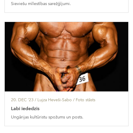
Sieviešu mīlestības sarežģījumi.
20. DEC ’23
/ Lujza Heveši-Sabo /
Foto stāsts
Labi iededzis
Ungārijas kultūristu spožums un posts.