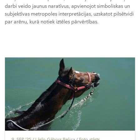
darbi veido jaunus naratīvus, apvienojot simboliskas un
subjektīvas metropoles interpretācijas, uzskatot pilsētvidi
par arēnu, kurā notiek iztēles pārvērtības.
9. SEP ’25
/ Lāslo Gābors Belica /
Foto stāsts