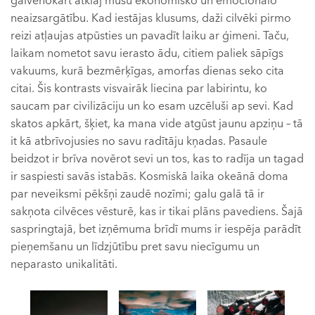
galvenokārt atklāj mūsu ekonomisko un emocionālo
neaizsargātību. Kad iestājas klusums, daži cilvēki pirmo
reizi atļaujas atpūsties un pavadīt laiku ar ģimeni. Taču,
laikam nometot savu ierasto ādu, citiem paliek sāpīgs
vakuums, kurā bezmērķīgas, amorfas dienas seko cita
citai. Šis kontrasts visvairāk liecina par labirintu, ko
saucam par civilizāciju un ko esam uzcēluši ap sevi. Kad
skatos apkārt, šķiet, ka mana vide atgūst jaunu apziņu – tā
it kā atbrīvojusies no savu radītāju kņadas. Pasaule
beidzot ir brīva novērot sevi un tos, kas to radīja un tagad
ir saspiesti savās istabās. Kosmiskā laika okeānā doma
par neveiksmi pēkšņi zaudē nozīmi; galu galā tā ir
sakņota cilvēces vēsturē, kas ir tikai plāns pavediens. Šajā
saspringtajā, bet izņēmuma brīdī mums ir iespēja parādīt
pieņemšanu un līdzjūtību pret savu niecīgumu un
neparasto unikalitāti.