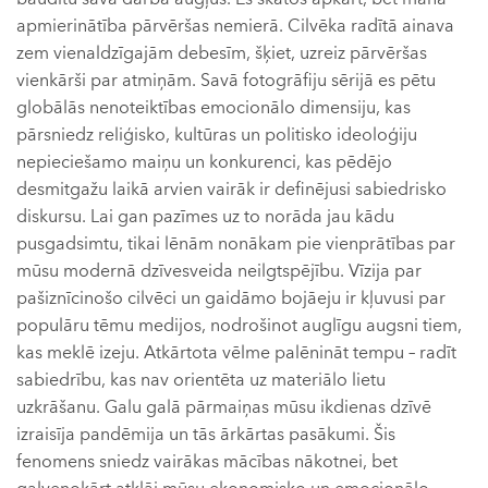
apmierinātība pārvēršas nemierā. Cilvēka radītā ainava
zem vienaldzīgajām debesīm, šķiet, uzreiz pārvēršas
vienkārši par atmiņām. Savā fotogrāfiju sērijā es pētu
globālās nenoteiktības emocionālo dimensiju, kas
pārsniedz reliģisko, kultūras un politisko ideoloģiju
nepieciešamo maiņu un konkurenci, kas pēdējo
desmitgažu laikā arvien vairāk ir definējusi sabiedrisko
diskursu. Lai gan pazīmes uz to norāda jau kādu
pusgadsimtu, tikai lēnām nonākam pie vienprātības par
mūsu modernā dzīvesveida neilgtspējību. Vīzija par
pašiznīcinošo cilvēci un gaidāmo bojāeju ir kļuvusi par
populāru tēmu medijos, nodrošinot auglīgu augsni tiem,
kas meklē izeju. Atkārtota vēlme palēnināt tempu – radīt
sabiedrību, kas nav orientēta uz materiālo lietu
uzkrāšanu. Galu galā pārmaiņas mūsu ikdienas dzīvē
izraisīja pandēmija un tās ārkārtas pasākumi. Šis
fenomens sniedz vairākas mācības nākotnei, bet