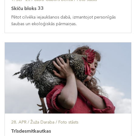
Skiču bloks 33
Pētot cilvēka iejaukšanos dabā, izmantojot personīgās
šaubas un ekoloģiskās pārmaiņas.
28. APR
/ Žuža Daraba /
Foto stāsts
Trīsdesmitkautkas