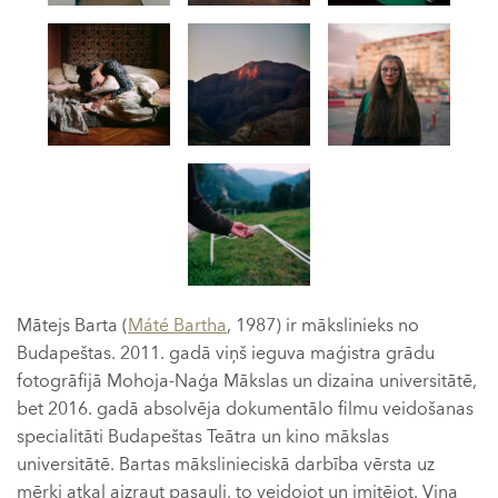
Mātejs Barta (
Máté Bartha
, 1987) ir mākslinieks no
Budapeštas. 2011. gadā viņš ieguva maģistra grādu
fotogrāfijā Mohoja-Naģa Mākslas un dizaina universitātē,
bet 2016. gadā absolvēja dokumentālo filmu veidošanas
specialitāti Budapeštas Teātra un kino mākslas
universitātē. Bartas mākslinieciskā darbība vērsta uz
mērķi atkal aizraut pasauli, to veidojot un imitējot. Viņa