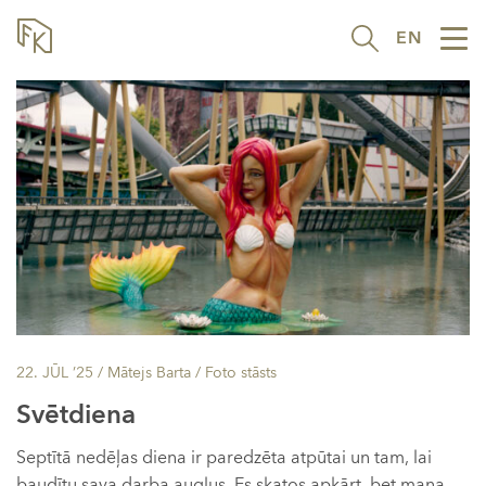
EN
Tog
nav
22. JŪL ’25
/ Mātejs Barta /
Foto stāsts
Svētdiena
Septītā nedēļas diena ir paredzēta atpūtai un tam, lai
baudītu sava darba augļus. Es skatos apkārt, bet mana