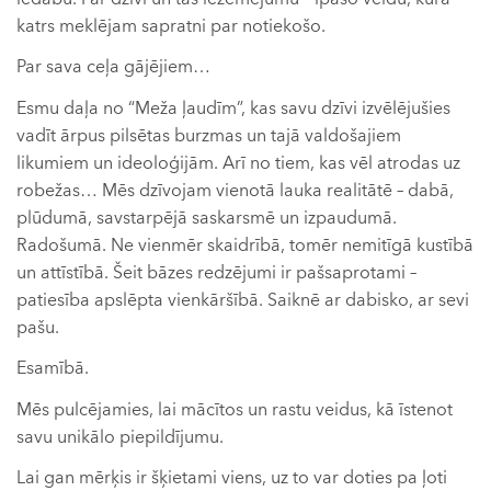
katrs meklējam sapratni par notiekošo.
Par sava ceļa gājējiem…
Esmu daļa no “Meža ļaudīm”, kas savu dzīvi izvēlējušies
vadīt ārpus pilsētas burzmas un tajā valdošajiem
likumiem un ideoloģijām. Arī no tiem, kas vēl atrodas uz
robežas… Mēs dzīvojam vienotā lauka realitātē – dabā,
plūdumā, savstarpējā saskarsmē un izpaudumā.
Radošumā. Ne vienmēr skaidrībā, tomēr nemitīgā kustībā
un attīstībā. Šeit bāzes redzējumi ir pašsaprotami –
patiesība apslēpta vienkāršībā. Saiknē ar dabisko, ar sevi
pašu.
Esamībā.
Mēs pulcējamies, lai mācītos un rastu veidus, kā īstenot
savu unikālo piepildījumu.
Lai gan mērķis ir šķietami viens, uz to var doties pa ļoti