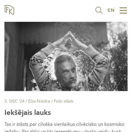
EN
Tog
nav
5. DEC ’24
/ Elza Niedre /
Foto stāsts
Iekšējais lauks
Tas ir stāsts par cilvēka vienlaikus cilvēcisko un kosmisko
iedabu. Par dzīvi un tās iezemējumu – īpašo veidu, kurā