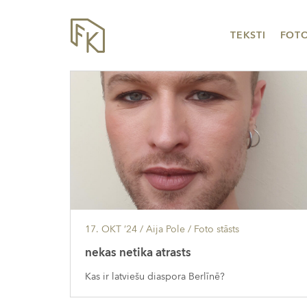
TEKSTI
FOT
17. OKT ’24
/ Aija Pole /
Foto stāsts
nekas netika atrasts
Kas ir latviešu diaspora Berlīnē?