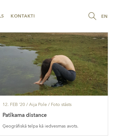
LS
KONTAKTI
EN
12. FEB ’20
/ Aija Pole /
Foto stāsts
Patīkama distance
Ģeogrāfiskā telpa kā iedvesmas avots.