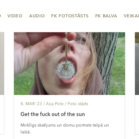
O
VIDEO
AUDIO
FK FOTOSTĀSTS
FK BALVA
VEIKA
8. MAR ’23
/ Aija Pole /
Foto stāsts
Get the fuck out of the sun
Mirklīgs skatījums un domu portrets telpā un
laikā.