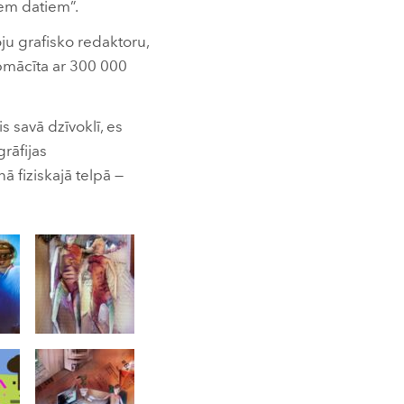
iem datiem”.
ju grafisko redaktoru,
apmācīta ar 300 000
s savā dzīvoklī, es
rāfijas
ā fiziskajā telpā —