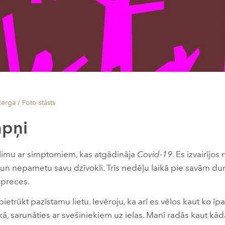
čerga /
Foto stāsts
apņi
limu ar simptomiem, kas atgādināja
Covid-19
. Es izvairījos
 un nepametu savu dzīvokli. Trīs nedēļu laikā pie savām du
 preces.
ietrūkt pazīstamu lietu. Ievēroju, ka arī es vēlos kaut ko īp
kā, sarunāties ar svešiniekiem uz ielas. Manī radās kaut kād