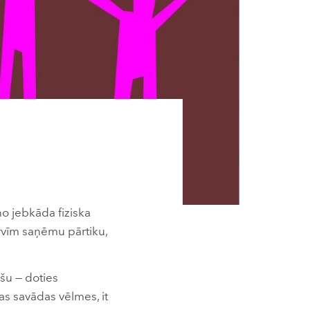
 no jebkāda fiziska
rvīm saņēmu pārtiku,
ašu — doties
as savādas vēlmes, it