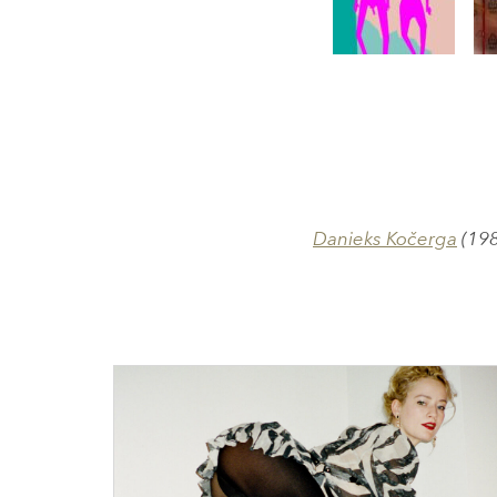
Danieks Kočerga
(198