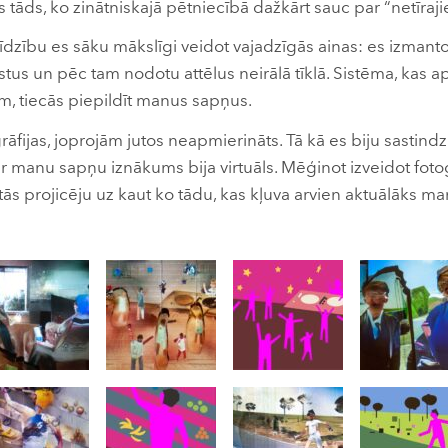
s tāds, ko zinātniskajā pētniecībā dažkārt sauc par “netīraj
īdzību es sāku mākslīgi veidot vajadzīgās ainas: es izmanto
āstus un pēc tam nodotu attēlus neirālā tīklā. Sistēma, kas 
ām, tiecās piepildīt manus sapņus.
rāfijas, joprojām jutos neapmierināts. Tā kā es biju sastindzi
r manu sapņu iznākums bija virtuāls. Mēģinot izveidot fotog
 tās projicēju uz kaut ko tādu, kas kļuva arvien aktuālāks man