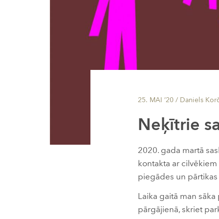
25. MAI ’20
/ Daniels Kor
Neķītrie s
2020. gada martā sas
kontakta ar cilvēkiem
piegādes un pārtikas
Laika gaitā man sāka p
pārgājienā, skriet par