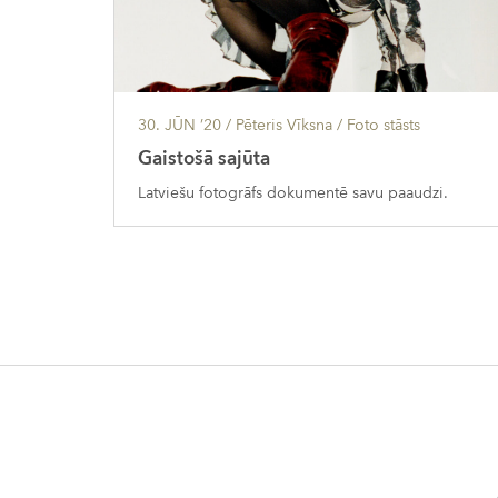
30. JŪN ’20
/ Pēteris Vīksna /
Foto stāsts
Gaistošā sajūta
Latviešu fotogrāfs dokumentē savu paaudzi.