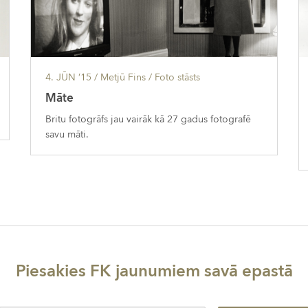
4. JŪN ’15
/ Metjū Fins /
Foto stāsts
Māte
Britu fotogrāfs jau vairāk kā 27 gadus fotografē
savu māti.
Piesakies FK jaunumiem savā epastā