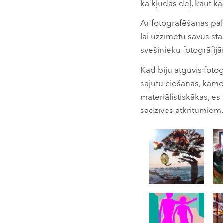
kā kļūdas dēļ, kaut ka
Ar fotografēšanas pal
lai uzzīmētu savus st
svešinieku fotogrāfij
Kad biju atguvis fotog
sajutu ciešanas, kamē
materiālistiskākas, es
sadzīves atkritumiem.