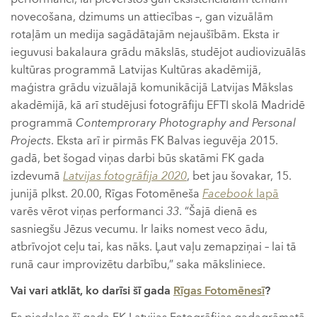
novecošana, dzimums un attiecības –, gan vizuālām
rotaļām un medija sagādātajām nejaušībām. Eksta ir
ieguvusi bakalaura grādu mākslās, studējot audiovizuālās
kultūras programmā Latvijas Kultūras akadēmijā,
maģistra grādu vizuālajā komunikācijā Latvijas Mākslas
akadēmijā, kā arī studējusi fotogrāfiju EFTI skolā Madridē
programmā
Contemprorary Photography and Personal
Projects
. Eksta arī ir pirmās FK Balvas ieguvēja 2015.
gadā, bet šogad viņas darbi būs skatāmi FK gada
izdevumā
Latvijas fotogrāfija 2020
, bet jau šovakar, 15.
junijā plkst. 20.00, Rīgas Fotomēneša
Facebook
lapā
varēs vērot viņas performanci
33
. “Šajā dienā es
sasniegšu Jēzus vecumu. Ir laiks nomest veco ādu,
atbrīvojot ceļu tai, kas nāks. Ļaut vaļu zemapziņai – lai tā
runā caur improvizētu darbību,” saka māksliniece.
Vai vari atklāt, ko darīsi šī gada
Rīgas Fotomēnesī
?