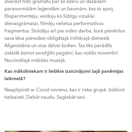
izveidot foto grāmatu par šo ezeru un dažādām
paranormālām leģendām un baumām, kas to apvij.
Eksperimentēju, veidoju ko līdzīgu vizuālai
dienasgrāmatai, filmēju nelielus performatīvus
fragmentus. Strādāju arī pie video darba, kurā pievēršos
sava tēva pieredzei obligātajā militārajā dienestā
Afganistānā un viņa dzīvei šodien. Tas tiks parādīts
izstādē
Izzinot sarežģīto pagātni
, kas notiks novembrī
Nacionālajā mākslas muzejā.
Kas māksliniekam ir lielākie izaicinājumi šajā panēmijas
laikmetā?
Neaplipināt ar
Covid
nevienu, kas ir riska grupā. Izdzīvot
tiešsaistē. Dabūt naudu. Saglabāt sevi.