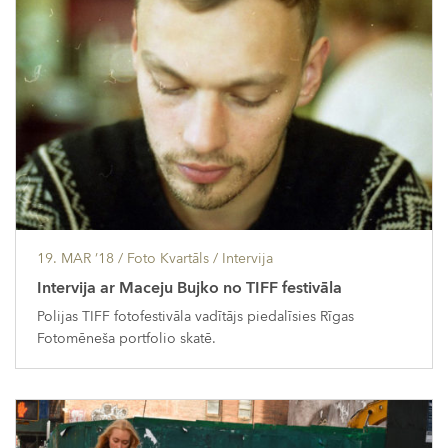
19. MAR ’18
/ Foto Kvartāls /
Intervija
Intervija ar Maceju Bujko no TIFF festivāla
Polijas TIFF fotofestivāla vadītājs piedalīsies Rīgas
Fotomēneša portfolio skatē.