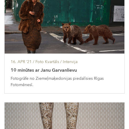
16. APR ’21
/ Foto Kvartāls /
Intervija
10 minūtes ar Janu Garvanlievu
Fotogrāfe no Ziemeļmaķedonijas piedalīsies Rīgas
Fotomēnesī.