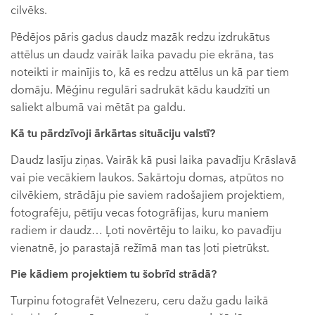
cilvēks.
Pēdējos pāris gadus daudz mazāk redzu izdrukātus
attēlus un daudz vairāk laika pavadu pie ekrāna, tas
noteikti ir mainījis to, kā es redzu attēlus un kā par tiem
domāju. Mēģinu regulāri sadrukāt kādu kaudzīti un
saliekt albumā vai mētāt pa galdu.
Kā tu pārdzīvoji ārkārtas situāciju valstī?
Daudz lasīju ziņas. Vairāk kā pusi laika pavadīju Krāslavā
vai pie vecākiem laukos. Sakārtoju domas, atpūtos no
cilvēkiem, strādāju pie saviem radošajiem projektiem,
fotografēju, pētīju vecas fotogrāfijas, kuru maniem
radiem ir daudz… Ļoti novērtēju to laiku, ko pavadīju
vienatnē, jo parastajā režīmā man tas ļoti pietrūkst.
Pie kādiem projektiem tu šobrīd strādā?
Turpinu fotografēt Velnezeru, ceru dažu gadu laikā