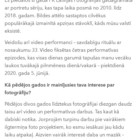
Es piedalos šī gada FK Latvijas Fotogrāfijas gadagrāmatā
ar portretu sēriju, kas tapa laika posmā no 2010. līdz
2018. gadam. Bildes attēlo sastaptos cilvēkus
populārākajā izmainītā apziņas stāvoklī, kāds mūsu valstī
eksistē.
Veidošu arī video performanci – savdabīgu rituālu ar
nosaukumu
33
. Video fiksētas četras performatīvas
epizodes, kas visas dienas garumā tapušas manu vecāku
laukos tuvākajā pilnmēness dienā/vakarā – piektdienā
2020. gada 5. jūnijā.
Kā pēdējos gados ir mainījusies tava interese par
fotogrāfiju?
Pēdējos divos gados līdztekus fotogrāfijai diezgan daudz
taisu arī video un performatīvus darbus. Tas kaut kā
dabiski notika. Jorprojām turpinu darbu pie vairākiem
ilgtermiņa foto projektiem, ko esmu iesākusi jau kādu
laiku atpakaļ. Aizvien vairāk interesē daba un mazāk –