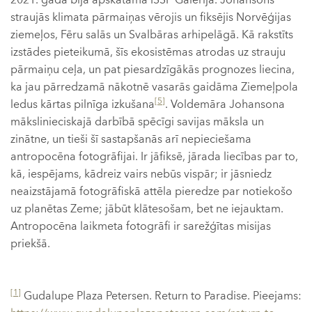
2021. gadā bija apskatāma ISSP Galerijā. Johansons
straujās klimata pārmaiņas vērojis un fiksējis Norvēģijas
ziemeļos, Fēru salās un Svalbāras arhipelāgā. Kā rakstīts
izstādes pieteikumā, šīs ekosistēmas atrodas uz strauju
pārmaiņu ceļa, un pat piesardzīgākās prognozes liecina,
ka jau pārredzamā nākotnē vasarās gaidāma Ziemeļpola
[5]
ledus kārtas pilnīga izkušana
. Voldemāra Johansona
mākslinieciskajā darbībā spēcīgi savijas māksla un
zinātne, un tieši šī sastapšanās arī nepieciešama
antropocēna fotogrāfijai. Ir jāfiksē, jārada liecības par to,
kā, iespējams, kādreiz vairs nebūs vispār; ir jāsniedz
neaizstājamā fotogrāfiskā attēla pieredze par notiekošo
uz planētas Zeme; jābūt klātesošam, bet ne iejauktam.
Antropocēna laikmeta fotogrāfi ir sarežģītas misijas
priekšā.
[1]
Gudalupe Plaza Petersen. Return to Paradise. Pieejams: