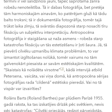
termini ir vēl salīdzinoši jauni, tāpēc saprotama žanra
robežu nenoteiktība. Tā ir dabas fotogrāfija, bet pretēja
tām harmoniskajām ainavām, ko patērējam gluži kā tādu
balto troksni; tā ir dokumentāla fotogrāfija, tomēr tajā
trūkst laika zīmju, tā svārstās diapozonā starp nosacīti tīru
fiksāciju un subjektīvu interpretāciju. Antropocēna
fotogrāfija ir staigāšana uz naža asmens – robeža starp
katastrofas fiksāciju un tās estetizēšanu ir ļoti šaura. Jā, tā
pievērš cilvēku uzmanību klimata problēmām, to var
izmantot izglītošanas nolūkā, tomēr vairums no tām
galvenokārt piesaista ar savām estētiskajām kvalitātēm.
[3]
“Skaistais kā nolādēta virsotne”
, kādā intervijā atbild
Petersena, vaicāta, vai viņa domā, kā antropocēna sērijas
fotogrāfijas rada “cildenā” estētisko pieredzi. Vai no tā
vispār var izvairīties?
Rolāns Barts (Roland Barthes) par plūdiem Parīzē 1955.
gadā raksta, ka tas izskatījies drīzāk pēc svētkiem, nevis
pēc katastrofas: “Cilvēki priecājās, redzot pārveidotās,