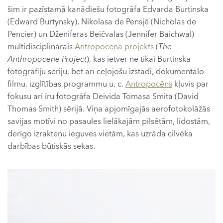
šim ir pazīstamā kanādiešu fotogrāfa Edvarda Burtinska
(Edward Burtynsky), Nikolasa de Pensjē (Nicholas de
Pencier) un Dženiferas Beičvalas (Jennifer Baichwal)
multidisciplinārais
Antropocēna projekts
(
The
Anthropocene Project
), kas ietver ne tikai Burtinska
fotogrāfiju sēriju, bet arī ceļojošu izstādi, dokumentālo
filmu, izglītības programmu u. c.
Antropocēns
kļuvis par
fokusu arī īru fotogrāfa Deivida Tomasa Smita (David
Thomas Smith) sērijā. Viņa apjomīgajās aerofotokolāžās
savijas motīvi no pasaules lielākajām pilsētām, lidostām,
derīgo izrakteņu ieguves vietām, kas uzrāda cilvēka
darbības būtiskās sekas.