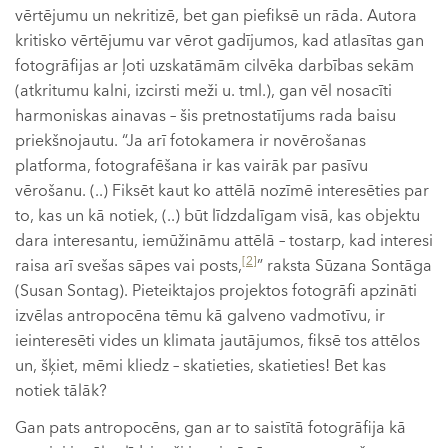
vērtējumu un nekritizē, bet gan piefiksē un rāda. Autora
kritisko vērtējumu var vērot gadījumos, kad atlasītas gan
fotogrāfijas ar ļoti uzskatāmām cilvēka darbības sekām
(atkritumu kalni, izcirsti meži u. tml.), gan vēl nosacīti
harmoniskas ainavas – šis pretnostatījums rada baisu
priekšnojautu. “Ja arī fotokamera ir novērošanas
platforma, fotografēšana ir kas vairāk par pasīvu
vērošanu. (..) Fiksēt kaut ko attēlā nozīmē interesēties par
to, kas un kā notiek, (..) būt līdzdalīgam visā, kas objektu
dara interesantu, iemūžināmu attēlā – tostarp, kad interesi
[2]
raisa arī svešas sāpes vai posts,
” raksta Sūzana Sontāga
(Susan Sontag). Pieteiktajos projektos fotogrāfi apzināti
izvēlas antropocēna tēmu kā galveno vadmotīvu, ir
ieinteresēti vides un klimata jautājumos, fiksē tos attēlos
un, šķiet, mēmi kliedz – skatieties, skatieties! Bet kas
notiek tālāk?
Gan pats antropocēns, gan ar to saistītā fotogrāfija kā