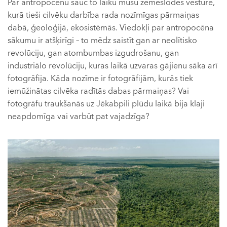
Par antropocēnu sauc to laiku mūsu zemeslodes vēsturē,
kurā tieši cilvēku darbība rada nozīmīgas pārmaiņas
dabā, ģeoloģijā, ekosistēmās. Viedokļi par antropocēna
sākumu ir atšķirīgi – to mēdz saistīt gan ar neolītisko
revolūciju, gan atombumbas izgudrošanu, gan
industriālo revolūciju, kuras laikā uzvaras gājienu sāka arī
fotogrāfija. Kāda nozīme ir fotogrāfijām, kurās tiek
iemūžinātas cilvēka radītās dabas pārmaiņas? Vai
fotogrāfu traukšanās uz Jēkabpili plūdu laikā bija klaji
neapdomīga vai varbūt pat vajadzīga?