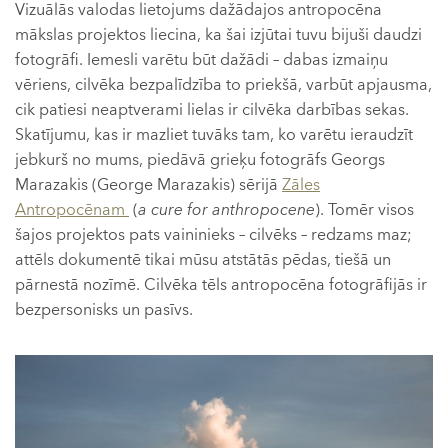
Vizuālās valodas lietojums dažādajos antropocēna
mākslas projektos liecina, ka šai izjūtai tuvu bijuši daudzi
fotogrāfi. Iemesli varētu būt dažādi – dabas izmaiņu
vēriens, cilvēka bezpalīdzība to priekšā, varbūt apjausma,
cik patiesi neaptverami lielas ir cilvēka darbības sekas.
Skatījumu, kas ir mazliet tuvāks tam, ko varētu ieraudzīt
jebkurš no mums, piedāvā grieķu fotogrāfs Georgs
Marazakis (George Marazakis) sērijā
Zāles
Antropocēnam
(
a cure for anthropocene
). Tomēr visos
šajos projektos pats vaininieks – cilvēks – redzams maz;
attēls dokumentē tikai mūsu atstātās pēdas, tiešā un
pārnestā nozīmē. Cilvēka tēls antropocēna fotogrāfijās ir
bezpersonisks un pasīvs.