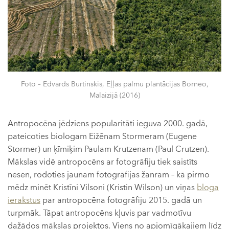
Foto – Edvards Burtinskis, Eļļas palmu plantācijas Borneo,
Malaizijā (2016)
Antropocēna jēdziens popularitāti ieguva 2000. gadā,
pateicoties biologam Eižēnam Stormeram (Eugene
Stormer) un ķīmiķim Paulam Krutzenam (Paul Crutzen).
Mākslas vidē antropocēns ar fotogrāfiju tiek saistīts
nesen, rodoties jaunam fotogrāfijas žanram – kā pirmo
mēdz minēt Kristīni Vilsoni (Kristin Wilson) un viņas
bloga
ierakstus
par antropocēna fotogrāfiju 2015. gadā un
turpmāk. Tāpat antropocēns kļuvis par vadmotīvu
dažādos mākslas projektos. Viens no apjomīgākajiem līdz