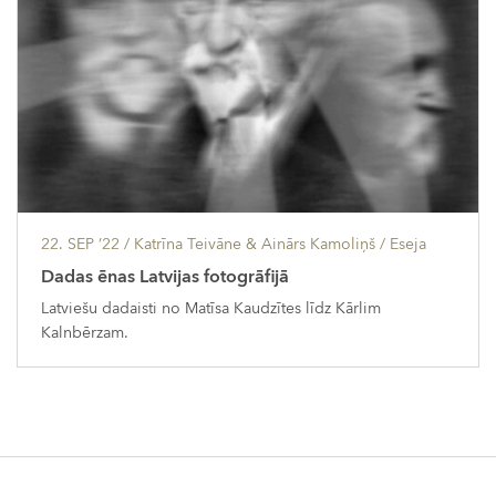
22. SEP ’22
/ Katrīna Teivāne & Ainārs Kamoliņš /
Eseja
Dadas ēnas Latvijas fotogrāfijā
Latviešu dadaisti no Matīsa Kaudzītes līdz Kārlim
Kalnbērzam.