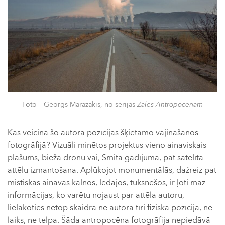
Foto – Georgs Marazakis, no sērijas
Zāles Antropocēnam
Kas veicina šo autora pozīcijas šķietamo vājināšanos
fotogrāfijā? Vizuāli minētos projektus vieno ainaviskais
plašums, bieža dronu vai, Smita gadījumā, pat satelīta
attēlu izmantošana. Aplūkojot monumentālās, dažreiz pat
mistiskās ainavas kalnos, ledājos, tuksnešos, ir ļoti maz
informācijas, ko varētu nojaust par attēla autoru,
lielākoties netop skaidra ne autora tīri fiziskā pozīcija, ne
laiks, ne telpa. Šāda antropocēna fotogrāfija nepiedāvā