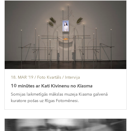
18. MAR ’19
/ Foto Kvartāls /
Intervija
10 minūtes ar Kati Kivinenu no
Kiasma
Somijas laikmetīgās mākslas muzeja Kiasma galvenā
kuratore pošas uz Rīgas Fotomēnesi.