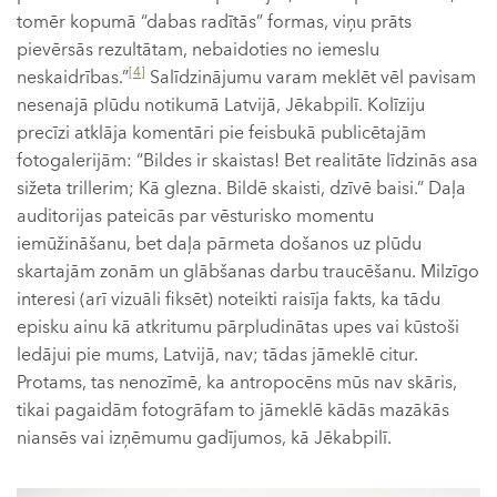
tomēr kopumā “dabas radītās” formas, viņu prāts
pievērsās rezultātam, nebaidoties no iemeslu
[4]
neskaidrības.”
Salīdzinājumu varam meklēt vēl pavisam
nesenajā plūdu notikumā Latvijā, Jēkabpilī. Kolīziju
precīzi atklāja komentāri pie feisbukā publicētajām
fotogalerijām: “Bildes ir skaistas! Bet realitāte līdzinās asa
sižeta trillerim; Kā glezna. Bildē skaisti, dzīvē baisi.” Daļa
auditorijas pateicās par vēsturisko momentu
iemūžināšanu, bet daļa pārmeta došanos uz plūdu
skartajām zonām un glābšanas darbu traucēšanu. Milzīgo
interesi (arī vizuāli fiksēt) noteikti raisīja fakts, ka tādu
episku ainu kā atkritumu pārpludinātas upes vai kūstoši
ledājui pie mums, Latvijā, nav; tādas jāmeklē citur.
Protams, tas nenozīmē, ka antropocēns mūs nav skāris,
tikai pagaidām fotogrāfam to jāmeklē kādās mazākās
niansēs vai izņēmumu gadījumos, kā Jēkabpilī.