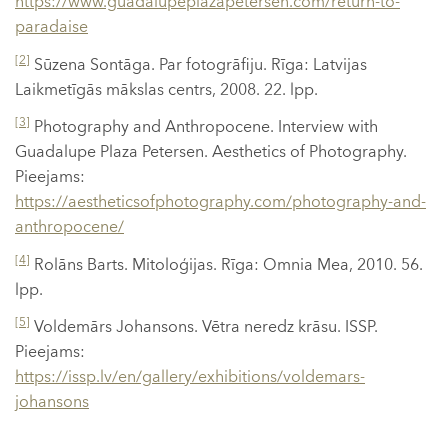
https://www.guadalupeplazapetersen.com/return-to-
paradaise
[2]
Sūzena Sontāga. Par fotogrāfiju. Rīga: Latvijas
Laikmetīgās mākslas centrs, 2008. 22. lpp.
[3]
Photography and Anthropocene. Interview with
Guadalupe Plaza Petersen. Aesthetics of Photography.
Pieejams:
https://aestheticsofphotography.com/photography-and-
anthropocene/
[4]
Rolāns Barts. Mitoloģijas. Rīga: Omnia Mea, 2010. 56.
lpp.
[5]
Voldemārs Johansons. Vētra neredz krāsu. ISSP.
Pieejams:
https://issp.lv/en/gallery/exhibitions/voldemars-
johansons