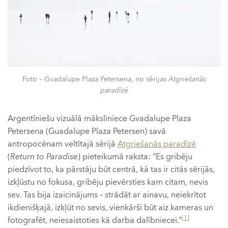
Foto – Gvadalupe Plaza Petersena, no sērijas
Atgriešanās
paradīzē
Argentīniešu vizuālā māksliniece Gvadalupe Plaza
Petersena (Guadalupe Plaza Petersen) savā
antropocēnam veltītajā sērijā
Atgriešanās paradīzē
(
Return to Paradise
) pieteikumā raksta: “Es gribēju
piedzīvot to, ka pārstāju būt centrā, kā tas ir citās sērijās,
izkļūstu no fokusa, gribēju pievērsties kam citam, nevis
sev. Tas bija izaicinājums – strādāt ar ainavu, neiekrītot
ikdienišķajā, izkļūt no sevis, vienkārši būt aiz kameras un
[1]
fotografēt, neiesaistoties kā darba dalībniecei.”