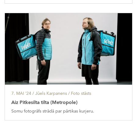
7. MAI ’24
/ Jūels Karpanens /
Foto stāsts
Aiz Pitkesilta tilta (Metropole)
Somu fotogrāfs strādā par pārtikas kurjeru.