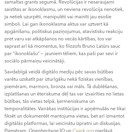
samaltas grants segumā. Revolūcijas ir nesaraujami
saistītas ar ikonoklasmu, un neviena revolūcija nenotiek,
ja netiek uzurpēti, manipulēti vai mainīti jau esošie
simboli. Lai gan ikonoklasma aktus var uztvert kā
apgānīšanu, politiskus paziņojumus, atavistisku reakciju
pret varu vai atkāpšanos no vecās kārtības, tos var
saprast arī kā momentus, ko filozofs Bruno Latūrs sauc
par “ikonoklašu” — jauniem tēliem, kas paši par sevi ir
sociālo pārmaiņu veicinātāji.
Savdabīgā veidā digitālo mediju pēc savas būtības
varētu uzskatīt par izturīgāku nekā fiziskas vienības,
piemēram, marmors, bronza vai māls. Tā dublēšanas,
izplatīšanas un ēteriskuma dēļ tas var izvairīties no lietas
būtības, tās vietas telpā, ķermeniskuma un
temporalitātes. Vairākas institūcijas ir apņēmušās ne tikai
fiksēt un dokumentēt mantojuma vietas, bet arī izmantot
digitālās platformas, lai veicinātu izpratni un diskusijas.
Piemēram,
Openheritage3D
un
Cyark.org
piedāvā