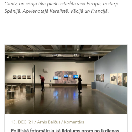
Cantz, un sērija tika plaši izstādīta visā Eiropā, tostarp
Spānijā, Apvienotajā Karalistē, Vācijā un Francijā.
13. DEC ’21
/ Arnis Balčus /
Komentārs
Politiskā fotomāksla kā lidojums prom no ikdienas