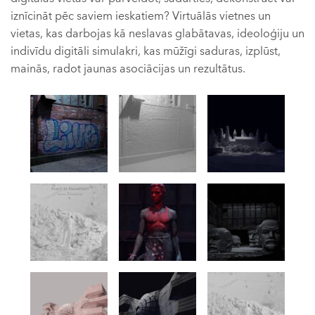
iznīcināt pēc saviem ieskatiem? Virtuālās vietnes un
vietas, kas darbojas kā neslavas glabātavas, ideoloģiju un
indivīdu digitāli simulakri, kas mūžīgi saduras, izplūst,
mainās, radot jaunas asociācijas un rezultātus.