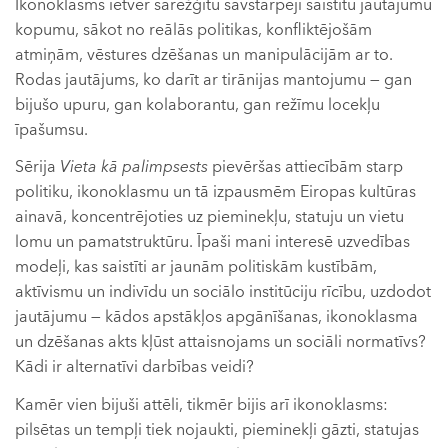
Ikonoklasms ietver sarežģītu savstarpēji saistītu jautājumu
kopumu, sākot no reālās politikas, konfliktējošām
atmiņām, vēstures dzēšanas un manipulācijām ar to.
Rodas jautājums, ko darīt ar tirānijas mantojumu — gan
bijušo upuru, gan kolaborantu, gan režīmu locekļu
īpašumsu.
Sērija
Vieta kā palimpsests
pievēršas attiecībām starp
politiku, ikonoklasmu un tā izpausmēm Eiropas kultūras
ainavā, koncentrējoties uz pieminekļu, statuju un vietu
lomu un pamatstruktūru. Īpaši mani interesē uzvedības
modeļi, kas saistīti ar jaunām politiskām kustībām,
aktīvismu un indivīdu un sociālo institūciju rīcību, uzdodot
jautājumu — kādos apstākļos apgānīšanas, ikonoklasma
un dzēšanas akts kļūst attaisnojams un sociāli normatīvs?
Kādi ir alternatīvi darbības veidi?
Kamēr vien bijuši attēli, tikmēr bijis arī ikonoklasms:
pilsētas un tempļi tiek nojaukti, pieminekļi gāzti, statujas