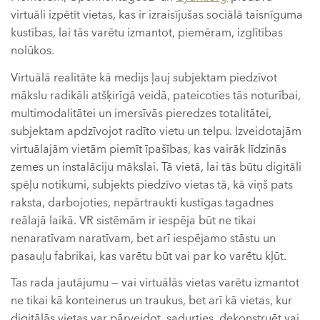
virtuāli izpētīt vietas, kas ir izraisījušas sociālā taisnīguma
kustības, lai tās varētu izmantot, piemēram, izglītības
nolūkos.
Virtuālā realitāte kā medijs ļauj subjektam piedzīvot
mākslu radikāli atšķirīgā veidā, pateicoties tās noturībai,
multimodalitātei un imersīvās pieredzes totalitātei,
subjektam apdzīvojot radīto vietu un telpu. Izveidotajām
virtuālajām vietām piemīt īpašības, kas vairāk līdzinās
zemes un instalāciju mākslai. Tā vietā, lai tās būtu digitāli
spēļu notikumi, subjekts piedzīvo vietas tā, kā viņš pats
raksta, darbojoties, nepārtraukti kustīgas tagadnes
reālajā laikā. VR sistēmām ir iespēja būt ne tikai
nenaratīvam naratīvam, bet arī iespējamo stāstu un
pasauļu fabrikai, kas varētu būt vai par ko varētu kļūt.
Tas rada jautājumu — vai virtuālās vietas varētu izmantot
ne tikai kā konteinerus un traukus, bet arī kā vietas, kur
digitālās vietas var pārveidot, sadurties, dekonstruēt vai