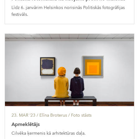
Līdz 6. janvārim Helsinkos norisinās Politiskās fotogrāfijas
festivāls.
23. MAR ’23
/ Elīna Broterus /
Foto stāsts
Apmeklētājs
Cilvēka ķermenis kā arhitektūras daļa.