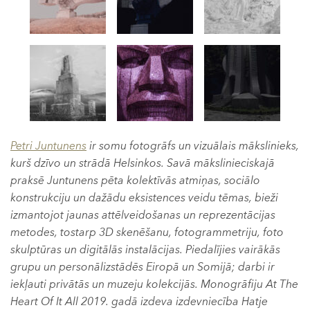
Petri Juntunens
ir somu fotogrāfs un vizuālais mākslinieks,
kurš dzīvo un strādā Helsinkos. Savā mākslinieciskajā
praksē Juntunens pēta kolektīvās atmiņas, sociālo
konstrukciju un dažādu eksistences veidu tēmas, bieži
izmantojot jaunas attēlveidošanas un reprezentācijas
metodes, tostarp 3D skenēšanu, fotogrammetriju, foto
skulptūras un digitālās instalācijas. Piedalījies vairākās
grupu un personālizstādēs Eiropā un Somijā; darbi ir
iekļauti privātās un muzeju kolekcijās. Monogrāfiju At The
Heart Of It All 2019. gadā izdeva izdevniecība Hatje