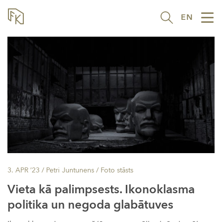
EN
Tog
nav
3. APR ’23
/ Petri Juntunens /
Foto stāsts
Vieta kā palimpsests. Ikonoklasma
politika un negoda glabātuves