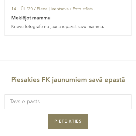
14. JŪL ’20
/ Elena Ļiventseva /
Foto stāsts
Meklējot mammu
Krievu fotogrāfe no jauna iepazīst savu mammu.
Piesakies FK jaunumiem savā epastā
PIETEIKTIES