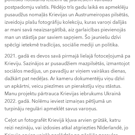
postpadomju valstīs. Pēdējo trīs gadu laikā es apmeklēju
pusaudžus nomaļās Krievijas un Austrumeiropas pilsētās,
izveidoju plašu fotogrāfiju kolekciju, kuras varoņi dalījās
ar mani savā neaizsargātībā, aiz garlaicības pievienojās
man un stāstīja par saviem sapņiem. Šo jauniešu dzīvi
spēcīgi ietekmē tradīcijas, sociālie mediji un politika.
2021. gadā es devos savā pirmajā lielajā fotoceļojumā pa
Krieviju. Sazinājos ar pusaudžiem mazpilsētās, izmantojot
sociālos medijus, un pavadīju ar viņiem vairākas dienas,
dažkārt pat nedēļas. Ar kameru dokumentēju viņu dzīvi
un apkārtni, veicu piezīmes un pierakstīju viņu stāstus.
Manu projektu pārtrauca Krievijas iebrukums Ukrainā
2022. gadā. Nolēmu ieviest izmaiņas pētījumā un
turpināju regulāri apmeklēt savus varoņus.
Ceļot un fotografēt Krievijā kļuva arvien grūtāk, katru
reizi nezināju, vai izdosies atkal atgriezties Nīderlandē, jo