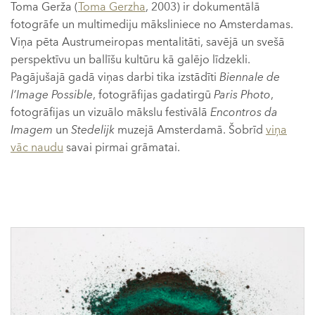
Toma Gerža (
Toma Gerzha
, 2003) ir dokumentālā
fotogrāfe un multimediju māksliniece no Amsterdamas.
Viņa pēta Austrumeiropas mentalitāti, savējā un svešā
perspektīvu un ballīšu kultūru kā galējo līdzekli.
Pagājušajā gadā viņas darbi tika izstādīti
Biennale de
l’Image Possible
, fotogrāfijas gadatirgū
Paris Photo
,
fotogrāfijas un vizuālo mākslu festivālā
Encontros da
Imagem
un
Stedelijk
muzejā Amsterdamā. Šobrīd
viņa
vāc naudu
savai pirmai grāmatai.