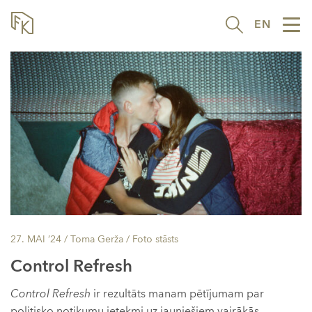
EN
Tog
nav
27. MAI ’24
/ Toma Gerža /
Foto stāsts
Control Refresh
Control Refresh
ir rezultāts manam pētījumam par
politisko notikumu ietekmi uz jauniešiem vairākās