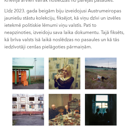
Krievija arvien vairāk noslēdzās no pārējās pasaules.
Līdz 2023. gada beigām biju izveidojusi Austrumeiropas
jauniešu stāstu kolekciju, fiksējot, kā viņu dzīvi un izvēles
ietekmē politiskie lēmumi viņu valstīs. Pati to
neapzinoties, izveidoju sava laika dokumentu. Tajā fiksēts,
kā brīva valsts īsā laikā noslēdzas no pasaules un kā tās
iedzīvotāji cenšas pielāgoties pārmaiņām.