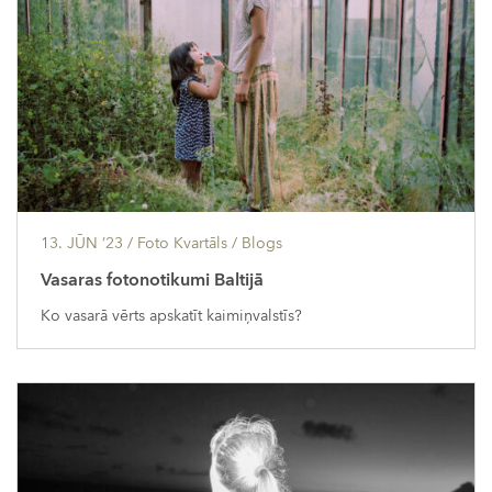
13. JŪN ’23
/ Foto Kvartāls /
Blogs
Vasaras fotonotikumi Baltijā
Ko vasarā vērts apskatīt kaimiņvalstīs?