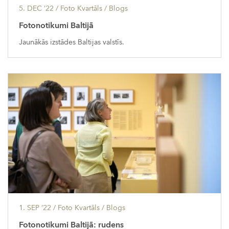
5. DEC ’22
/ Foto Kvartāls /
Blogs
Fotonotikumi Baltijā
Jaunākās izstādes Baltijas valstīs.
1. SEP ’22
/ Foto Kvartāls /
Blogs
Fotonotikumi Baltijā: rudens