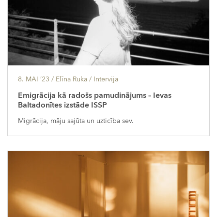
8. MAI ’23
/ Elīna Ruka /
Intervija
Emigrācija kā radošs pamudinājums – Ievas
Baltadonītes izstāde ISSP
Migrācija, māju sajūta un uzticība sev.