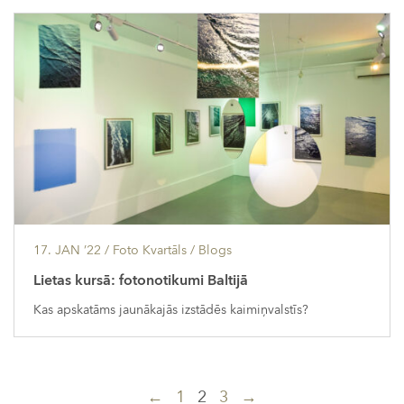
17. JAN ’22
/ Foto Kvartāls /
Blogs
Lietas kursā: fotonotikumi Baltijā
Kas apskatāms jaunākajās izstādēs kaimiņvalstīs?
Ziņu
←
1
2
3
→