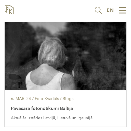
EN
Tog
nav
6. MAR ’24
/ Foto Kvartāls /
Blogs
Pavasara fotonotikumi Baltijā
Aktuālās izstādes Latvijā, Lietuvā un Igaunijā.