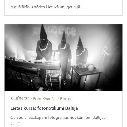
Aktuālākās izstādes Lietuvā un Igaunijā.
8. JŪN ’22
/ Foto Kvartāls /
Blogs
Lietas kursā: fotonotikumi Baltijā
Ceļvedis labākajiem fotogrāfijas notikumiem Baltijas
valstīs.