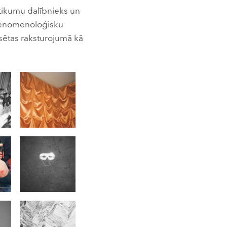
tikumu dalībnieks un
r fenomenoloģisku
ilsētas raksturojumā kā