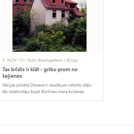
5. NOV ’12
/ Niko Baumgartens /
Blogs
Tas brīdis ir klāt – gribu prom no
šejienes
Vācijas pilsēta Desava ir zaudējusi ceturto daļu
tās iedzīvotāju kopš Berlīnes mūra krišanas.