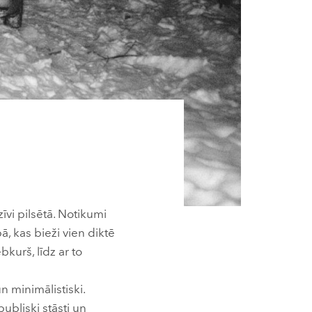
īvi pilsētā. Notikumi
pā, kas bieži vien diktē
bkurš, līdz ar to
un minimālistiski.
ubliski stāsti un