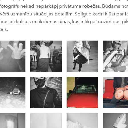
ēr fotogrāfs nekad nepārkāpj privātuma robežas. Būdams no
ievērš uzmanību situācijas detaļām. Spilgtie kadri kļūst pa
tūras aizkulises un ikdienas ainas, kas ir tikpat nozīmīgas p
tēls.