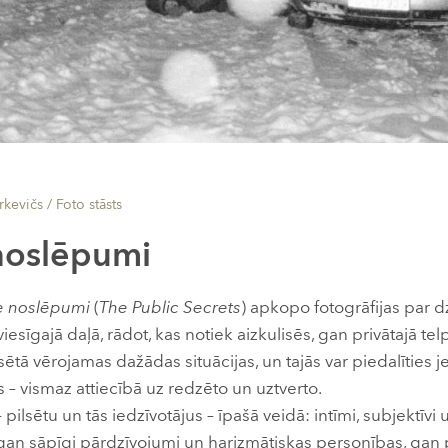
rkevičs /
Foto stāsts
 noslēpumi
ie noslēpumi
(
The Public Secrets
) apkopo fotogrāfijas par dz
iesīgajā daļā, rādot, kas notiek aizkulisēs, gan privātajā tel
sētā vērojamas dažādas situācijas, un tajās var piedalīties je
 – vismaz attiecībā uz redzēto un uztverto.
 pilsētu un tās iedzīvotājus – īpašā veidā: intīmi, subjektīvi 
gan sāpīgi pārdzīvojumi un harizmātiskas personības, gan p