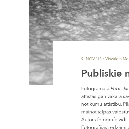
9. NOV ’15
/ Visvaldis Mo
Publiskie
Fotogrāmata
Publisk
attīstās gan vakara sav
notikumu attīstību. Pil
mainot telpas vaibstus
Autors fotografē vidi –
Fotogrāfijās redzami 