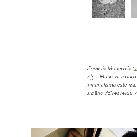
Visvaldis Morkevičs (
V
Viļņā. Morkeviča darbs
minimālisma estētika,
urbāno dzīvesveidu. 