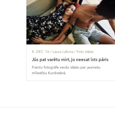
8. DEC ’16
/ Laura Lafona /
Foto stāsts
Jūs pat varētu mirt, jo neesat īsts pāris
Franču fotogrāfe veido stāstu par jauniešu
mīlestību Kurdistānā.