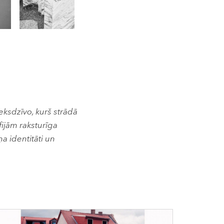
eksdzīvo, kurš strādā
fijām raksturīga
a identitāti un