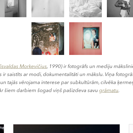
isvaldas Morkevičius
, 1990) ir fotogrāfs un mediju mākslini
 ir saistīts ar modi, dokumentalitāti un mākslu. Viņa fotogrā
 un tajās vērojama interese par subkultūrām, cilvēka ķermeņ
Ar šiem darbiem šogad viņš pašizdeva savu
grāmatu
.