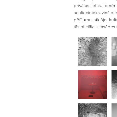
privātas lietas. Tom
aculiecinieks, viņš p
pētījumu, atklājot kul
tās oficiālais, fasādes 