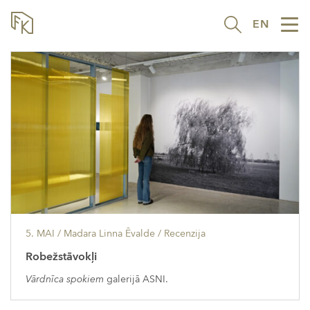
EN
Tog
nav
5. MAI
/ Madara Linna Ēvalde /
Recenzija
Robežstāvokļi
Vārdnīca spokiem
galerijā ASNI.