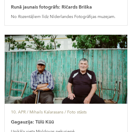
Runā jaunais fotogrāfs: Ričards Briška
No
Rozentāļiem
līdz Nīderlandes Fotogrāfijas muzejam.
10. APR
/ Mihails Kalarasans /
Foto stāsts
Gagauzija: Tülü Küü
Unikāla vieta Moldovas nekurienē.